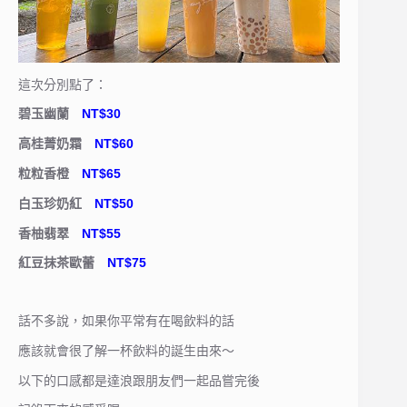
這次分別點了：
碧玉幽蘭
NT$30
高桂菁奶霜
NT$60
粒粒香橙
NT$65
白玉珍奶紅
NT$50
香柚翡翠
NT$55
紅豆抹茶歐蕾
NT$75
話不多說，如果你平常有在喝飲料的話
應該就會很了解一杯飲料的誕生由來～
以下的口感都是達浪跟朋友們一起品嘗完後