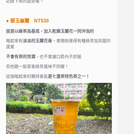
記錄下來的感受喔 ~
● 碧玉幽蘭 NT$30
這是以綠茶為基底，加入乾燥玉蘭花一同沖泡的
喝起來有
淡淡的玉蘭花香
，會開始覺得有種綠茶加烏龍的
感覺
不會有茶的苦澀
，也不會讓口腔內不舒服
但他跟一般茉香綠茶風味不同喔！
這個喝起來的獨特香氣
是七盞茶特色茶之一！