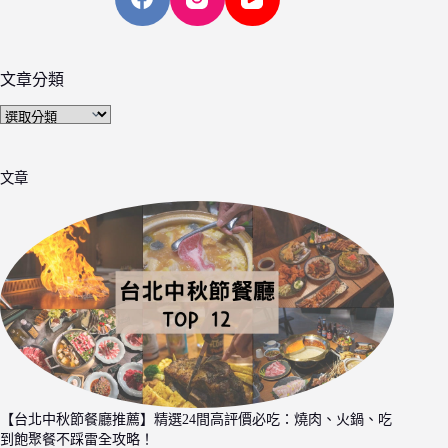
文章分類
文
章
分
文章
類
【台北中秋節餐廳推薦】精選24間高評價必吃：燒肉、火鍋、吃
到飽聚餐不踩雷全攻略！