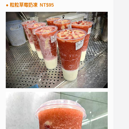
● 粒粒草莓奶凍 NT$95