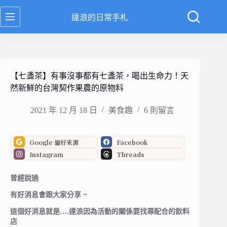
跳
達浪的日常手札
至
主
要
內
容
【七盞茶】有事沒事都有七盞茶，喝出生命力！天
然新鮮的台灣契作果農的原物料
2021 年 12 月 18 日
美食趣
6 則留言
Google 偏好來源
Facebook
Instagram
Threads
曾經說過
有好消息會跟大家分享 ~
這個好消息就是….達浪因為活動的關係要找尋配合的飲料
店