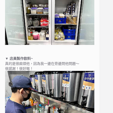
▼ 店員製作飲料~
真的是很麻煩他，因為我一邊在旁邊問他問題～
很感謝！很好喝！