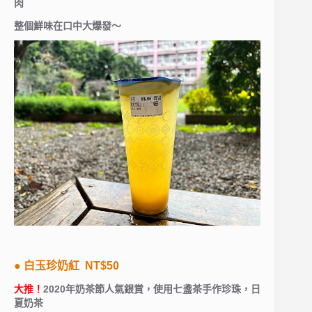
肉
整個鮮味在口中大爆發～
● 白玉珍奶紅 NT$50
大推！
2020年奶茶節人氣銀賞，使用七盞茶手作珍珠，日
夏奶茶