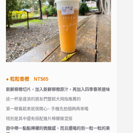
● 粒粒香橙 NT$65
新鮮柳橙切片，加入新鮮柳橙原汁，再加入四季春茶提味
這一杯是達浪的朋友們豎起大拇指推薦的
第一眼看起來就很開心~ 手機先拍個夠再來喝
特別是其中還有搭配幾片檸檬做混搭
甜中帶一點點檸檬的微酸感，而且還喝的到一粒一粒的果