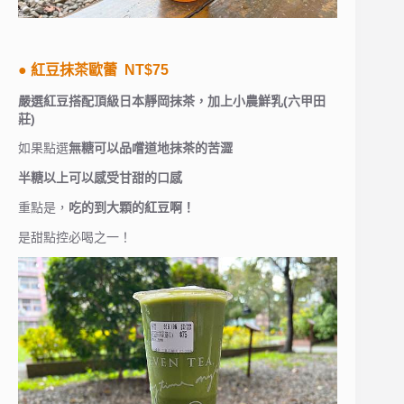
● 紅豆抹茶歐蕾 NT$75
嚴選紅豆搭配頂級日本靜岡抹茶，加上小農鮮乳(六甲田
莊)
如果點選
無糖可以品嚐道地抹茶的苦澀
半糖以上可以感受甘甜的口感
重點是，
吃的到大顆的紅豆啊！
是甜點控必喝之一！