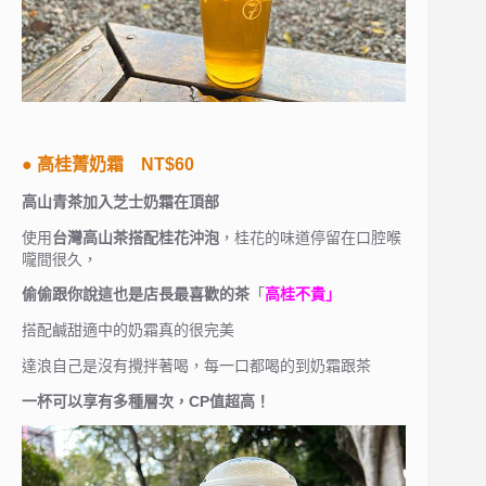
● 高桂菁奶霜 NT$60
高山青茶加入芝士奶霜在頂部
使用
台灣高山茶搭配桂花沖泡
，桂花的味道停留在口腔喉
嚨間很久，
偷偷跟你說這也是店長最喜歡的茶
「
高桂不貴」
搭配鹹甜適中的奶霜真的很完美
達浪自己是沒有攪拌著喝，每一口都喝的到奶霜跟茶
一杯可以享有多種層次，CP值超高！