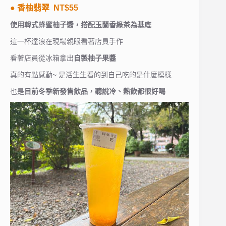
● 香柚翡翠 NT$55
使用韓式蜂蜜柚子醬，搭配玉蘭香綠茶為基底
這一杯達浪在現場親眼看著店員手作
看著店員從冰箱拿出
自製柚子果醬
真的有點感動~ 是活生生看的到自己吃的是什麼模樣
也是
目前冬季新發售飲品，聽說冷、熱飲都很好喝