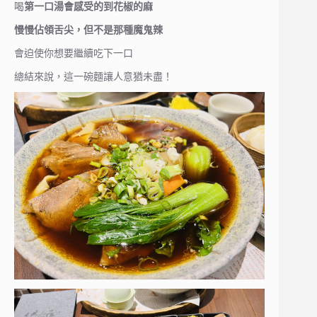
喝
第一口湯會感受的到花椒的麻
慢慢佔領舌尖，但不是那種魔鬼辣
會迫使你想要繼續吃下一口
總結來說，這一碗麵讓人意猶未盡！