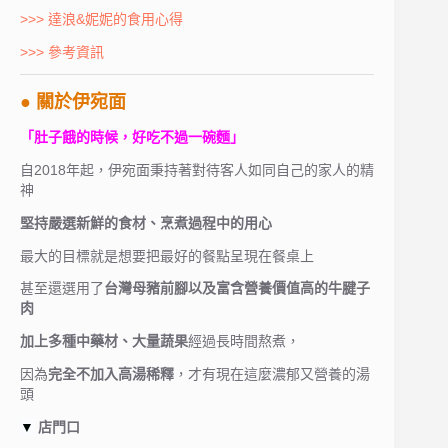
>>> 達浪&妮妮的食用心得
>>> 參考資訊
● 關於伊宛面
「肚子餓的時候，好吃不過一碗麵」
自2018年起，伊宛面秉持著對待客人如同自己的家人的精
神
堅持嚴選新鮮的食材、烹煮過程中的用心
最大的目標就是想要把最好的餐點呈現在餐桌上
甚至還選用了
台灣母豬前腳以及富含營養價值高的牛腱子
肉
加上多種中藥材、大量蔬果
經過長時間熬煮，
因為
完全不加入高湯稀釋
，才有現在這麼濃郁又營養的湯
頭
▼
店門口