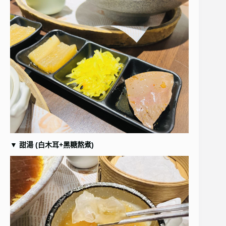
▼
甜湯 (白木耳+黑糖熬煮)