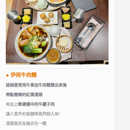
● 伊宛牛肉麵
這碗是使用牛骨加牛肉精燉出來後
帶點微辣的紅燒湯頭
再加上
軟硬適中的牛腱子肉
讓人意外的是麵條竟然超入味!
湯跟面完全融合在一體