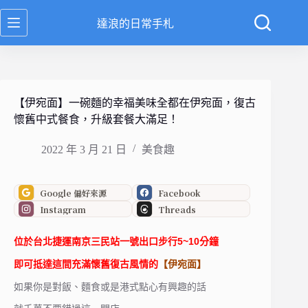
跳
達浪的日常手札
至
主
要
內
容
【伊宛面】一碗麵的幸福美味全都在伊宛面，復古
懷舊中式餐食，升級套餐大滿足！
2022 年 3 月 21 日
美食趣
Google 偏好來源
Facebook
Instagram
Threads
位於台北捷運南京三民站一號出口步行5~10分鐘
即可抵達這間充滿懷舊復古風情的
【伊宛面】
如果你是對飯、麵食或是港式點心有興趣的話