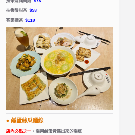
擂茶麻糬鍋餅
$78
柚香酸柑茶
$58
客家擂茶
$118
● 鹹蛋絲瓜麵線
店內必點之一
，
湯用鹹蛋黃熬出來的湯底