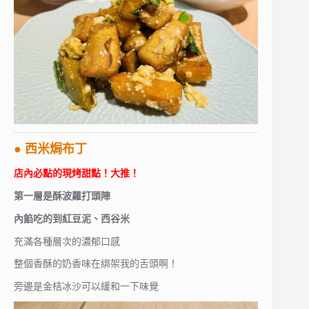
● 西米焗布丁
店內必點的現烤甜點！大推！
第一層是酥波蘿打頭陣
內餡吃的到紅豆泥、西谷米
充滿各種層次的濃郁口感
整個香酥的奶香味在綁架我的舌頭啊！
旁邊是金桔冰沙可以緩和一下味覺