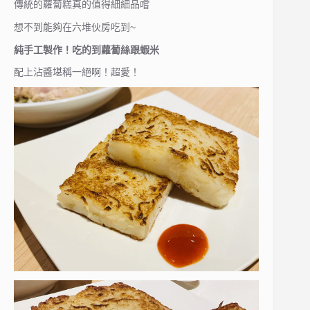
傳統的蘿蔔糕真的值得細細品嚐
想不到能夠在六堆伙房吃到~
純手工製作！吃的到蘿蔔絲跟蝦米
配上沾醬堪稱一絕啊！超愛！