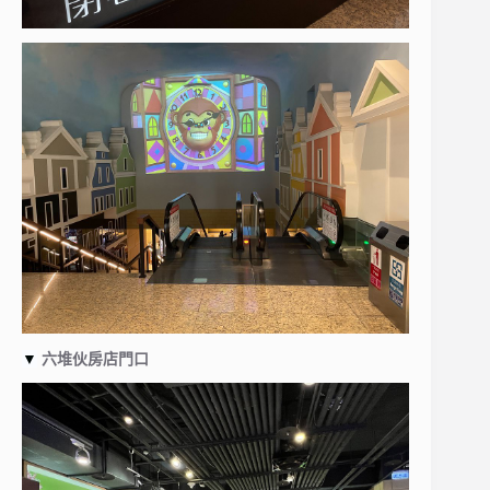
▼
六堆伙房店門口