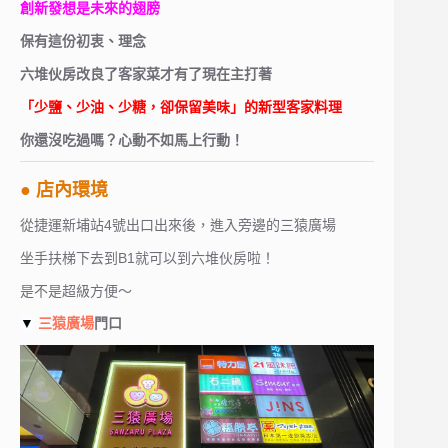
創新發想是未來的翅膀
保有這份初衷、理念
六堆伙房改良了客家菜才有了現在主打著
「少鹽、少油、少糖，卻保留美味」的新型客家料理
你還沒吃過嗎？心動不如馬上行動！
● 店內環境
從捷運新埔站4號出口出來後，進入旁邊的三猿廣場
坐手扶梯下去到B1就可以到六堆伙房啦！
是不是超級方便～
▼
三猿廣場
門口