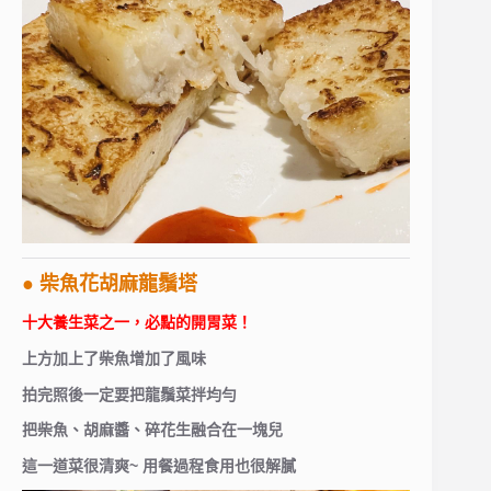
● 柴魚花胡麻龍鬚塔
十大養生菜之一，必點的開胃菜！
上方加上了柴魚增加了風味
拍完照後一定要把龍鬚菜拌均勻
把柴魚、胡麻醬、碎花生融合在一塊兒
這一道菜很清爽~ 用餐過程食用也很解膩