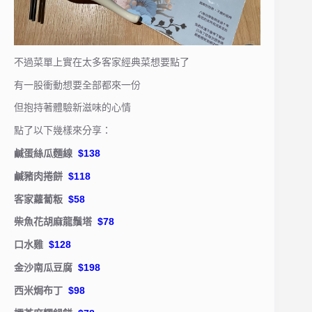
不過菜單上實在太多客家經典菜想要點了
有一股衝動想要全部都來一份
但抱持著體驗新滋味的心情
點了以下幾樣來分享：
鹹蛋絲瓜麵線
$138
鹹豬肉捲餅
$118
客家蘿蔔粄
$58
柴魚花胡麻龍鬚塔
$78
口水雞
$128
金沙南瓜豆腐
$198
西米焗布丁
$98