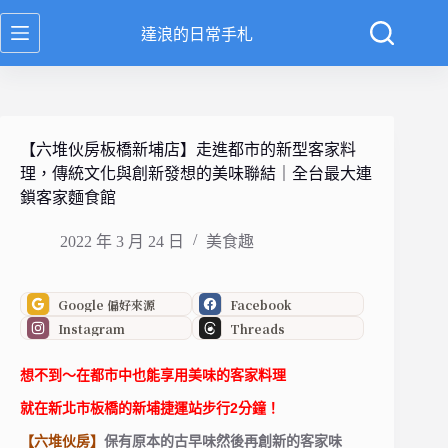
跳
達浪的日常手札
至
主
要
內
容
【六堆伙房板橋新埔店】走進都市的新型客家料
理，傳統文化與創新發想的美味聯結｜全台最大連
鎖客家麵食館
2022 年 3 月 24 日
美食趣
Google 偏好來源
Facebook
Instagram
Threads
想不到～在都市中也能享用美味的
客家料理
就在
新北市板橋
的
新埔捷運
站步行2分鐘！
【六堆伙房】
保有原本的古早味然後再創新的客家味