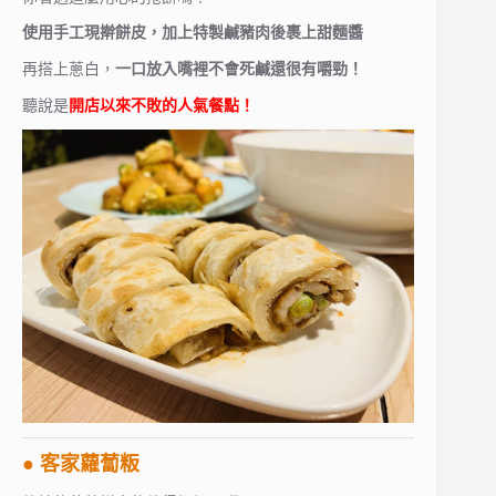
使用手工現擀餅皮，加上特製鹹豬肉後裹上甜麵醬
再搭上蔥白，
一口放入嘴裡不會死鹹還很有嚼勁！
聽說是
開店以來不敗的人氣餐點！
● 客家蘿蔔粄