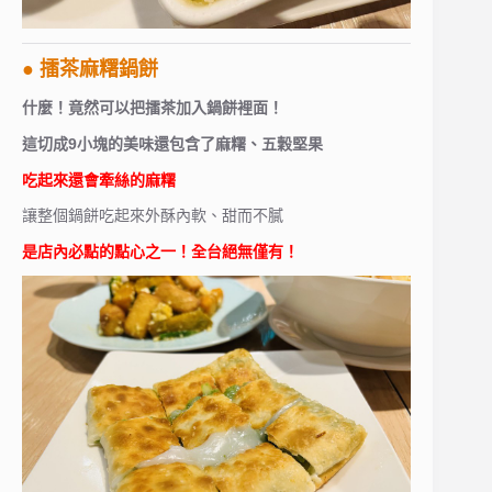
● 擂茶麻糬鍋餅
什麼！竟然可以把擂茶加入鍋餅裡面！
這切成9小塊的美味還包含了麻糬、五穀堅果
吃起來還會牽絲的麻糬
讓整個鍋餅吃起來外酥內軟、甜而不膩
是店內必點的點心之一！全台絕無僅有！