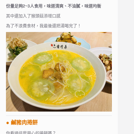
份量足夠2~3人食用，味道清爽、不油膩，味道均衡
其中還加入了猴頭菇添增口感
為了不浪費食材，我最後還把湯喝完了！
● 鹹豬肉捲餅
你看過這麼用心的捲餅嗎？