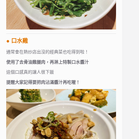
● 口水雞
通常會在熱炒店出沒的經典菜也吃得到啦！
使用了去骨油雞腿肉，再淋上特製口水醬汁
這個口感真的讓人很下飯
提醒大家記得要把肉沾滿醬汁再吃喔！