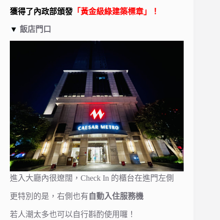
獲得了內政部頒發
「黃金級綠建築標章」！
▼
飯店門口
進入大廳內很遼闊，Check In 的櫃台在進門左側
更特別的是，右側也有
自動入住服務機
若人潮太多也可以自行斟酌使用囉！