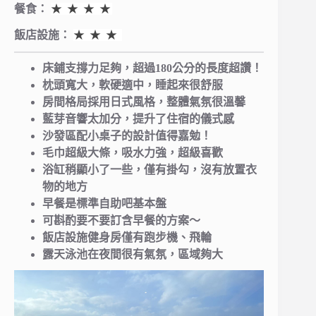
餐食：
★ ★ ★ ★
飯店設施：
★ ★ ★
床鋪支撐力足夠，超過180公分的長度超讚！
枕頭寬大，軟硬適中，睡起來很舒服
房間格局採用日式風格，整體氣氛很溫馨
藍芽音響太加分，提升了住宿的儀式感
沙發區配小桌子的設計值得嘉勉！
毛巾超級大條，吸水力強，超級喜歡
浴缸稍顯小了一些，僅有掛勾，沒有放置衣
物的地方
早餐是標準自助吧基本盤
可斟酌要不要訂含早餐的方案～
飯店設施健身房僅有跑步機、飛輪
露天泳池在夜間很有氣氛，區域夠大