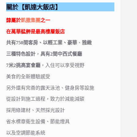
關於【凱達大飯店】
隸屬於
凱撒集團
之一
在萬華艋舺是最高樓層飯店
共有750間客房、以輕工業、豪華
、
雅緻
三種特色設計
，
具有
2間中西式餐廳
7米2挑高宴會廳
，
入住可以享受視野
美食的全新體驗感受
另外還有完善的露天泳池、健身房等設施
從設計到施工過程，致力於減能減碳
採用綠建材、天然採光設計
省水標章衛生設備、節能燈具
以及
空調節能系統