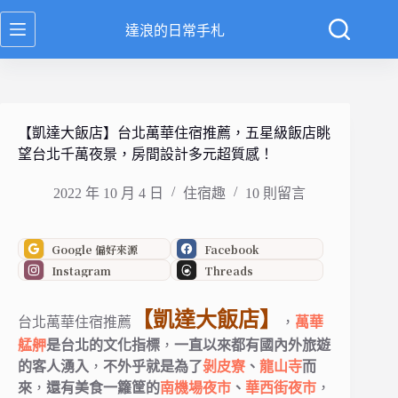
跳
達浪的日常手札
至
主
要
內
容
【凱達大飯店】台北萬華住宿推薦，五星級飯店眺
望台北千萬夜景，房間設計多元超質感！
2022 年 10 月 4 日
住宿趣
10 則留言
Google 偏好來源
Facebook
Instagram
Threads
【凱達大飯店】
台北萬華住宿推薦
，
萬華
艋舺
是台北的文化指標
，
一直以來都有國內外旅遊
的客人湧入
，
不外乎就是為了
剝皮寮
、
龍山寺
而
來
，
還有美食一籮筐的
南機場夜市
、
華西街夜市
，