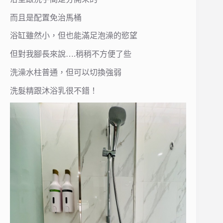
而且是配置免治馬桶
浴缸雖然小，但也能滿足泡澡的慾望
但對我腳長來說….稍稍不方便了些
洗澡水柱普通，但可以切換強弱
洗髮精跟沐浴乳很不錯！