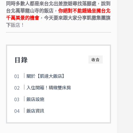
同時多數人都是來台北出差旅遊尋找落腳處
，
說到
台北萬華龍山寺的飯店
，
你絕對不能錯過坐擁台北
千萬美景的機會
，
今天要來跟大家分享凱撒集團旗
下
飯店！
目錄
收合
關於【凱達大飯店】
入住開箱！精緻雙床房
飯店設施
飯店資訊