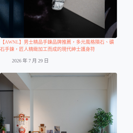
【AWNL】男士精品手鍊品牌推薦，多元風格隕石、礦
石手鍊，匠人精緻加工而成的現代紳士護身符
2026 年 7 月 29 日