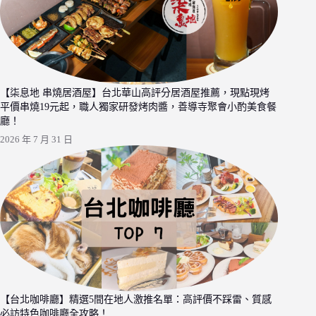
【柒息地 串燒居酒屋】台北華山高評分居酒屋推薦，現點現烤
平價串燒19元起，職人獨家研發烤肉醬，善導寺聚會小酌美食餐
廳！
2026 年 7 月 31 日
【台北咖啡廳】精選5間在地人激推名單：高評價不踩雷、質感
必訪特色咖啡廳全攻略！