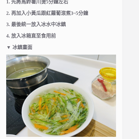
1. 先將馬鈴薯川燙5分鐘左右
2. 再加入小黃瓜跟紅蘿蔔滾煮3~5分鐘
3. 最後統一放入冰水中冰鎮
4. 放入冰箱直至食用前
▼
冰鎮畫面