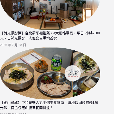
【與光攝影棚】台北攝影棚推薦，4大風格場景，平日3小時2500
元，自然光攝影、人像寫真場地首選
2026 年 7 月 28 日
【釜山飛豬】中和景安人氣平價美食推薦，道地韓國豬肉麵150
元起，特色必吃血腸五花肉拼盤！