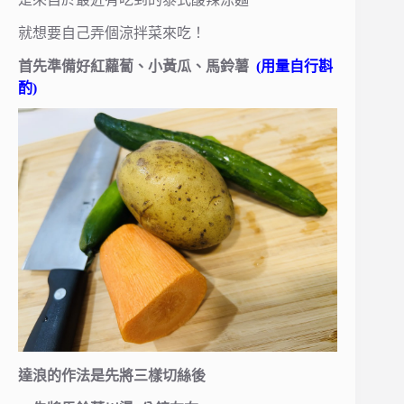
就想要自己弄個涼拌菜來吃！
首先準備好紅蘿蔔、小黃瓜、馬鈴薯
(用量自行斟
酌)
達浪的作法是先將三樣切絲後