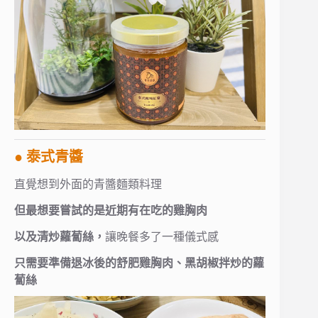
● 泰式青醬
直覺想到外面的青醬麵類料理
但最想要嘗試的是近期有在吃的雞胸肉
以及清炒蘿蔔絲，
讓晚餐多了一種儀式感
只需要準備退冰後的舒肥雞胸肉、黑胡椒拌炒的蘿
蔔絲