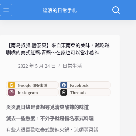
跳
達浪的日常手札
至
主
要
內
容
【南島叔叔-醬泰爽】來自東南亞的美味，越吃越
唰嘴的泰式紅醬/青醬～在家也可以當小廚神！
2022 年 5 月 24 日
日常生活
Google 偏好來源
Facebook
Instagram
Threads
炎炎夏日總是會想尋覓清爽酸辣的味道
減去一些熱度，不外乎就是指名泰式料理
有些人很喜歡吃泰式酸辣火鍋、涼麵等菜餚