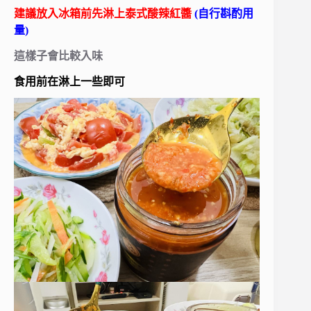
建議放入冰箱前先淋上泰式酸辣紅醬
(自行斟酌用
量)
這樣子會比較入味
食用前在淋上一些即可