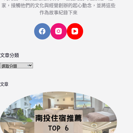
家，接觸他們的文化與經營創辦的起心動念，並將這些
作為故事紀錄下來
文章分類
文
章
分
文章
類