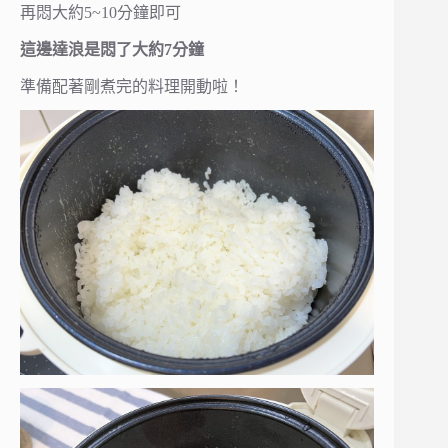
再悶大約5~10分鐘即可
這邊達浪是悶了大約7分鐘
準備配著剛煮完的料理開動啦！