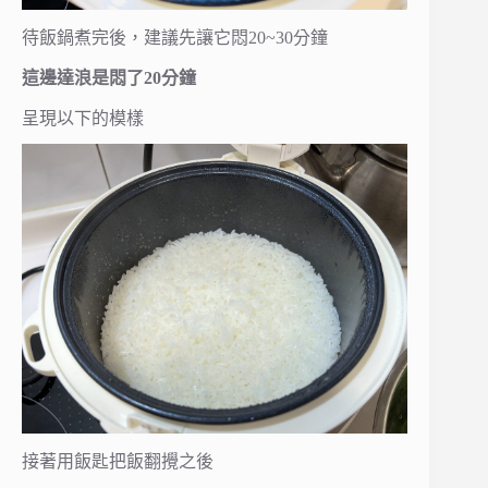
待飯鍋煮完後，建議先讓它悶20~30分鐘
這邊達浪是悶了20分鐘
呈現以下的模樣
接著用飯匙把飯翻攪之後