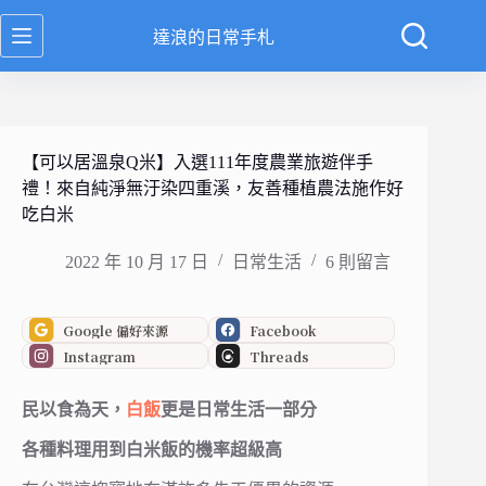
跳
達浪的日常手札
至
主
要
內
容
【可以居溫泉Q米】入選111年度農業旅遊伴手
禮！來自純淨無汙染四重溪，友善種植農法施作好
吃白米
2022 年 10 月 17 日
日常生活
6 則留言
Google 偏好來源
Facebook
Instagram
Threads
民以食為天，
白飯
更是日常生活一部分
各種料理用到白米飯的機率超級高