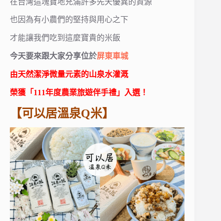
在台灣這塊寶地充滿許多先天優異的資源
也因為有小農們的堅持與用心之下
才能讓我們吃到這麼寶貴的米飯
今天要來跟大家分享位於
屏東車城
由天然潔淨微量元素的山泉水灌溉
榮獲「111年度農業旅遊伴手禮」入選！
【可以居溫泉Q米】