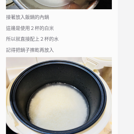
接著放入飯鍋的內鍋
這邊是使用２杯的白米
所以就直接配上２杯的水
記得把鍋子擦乾再放入