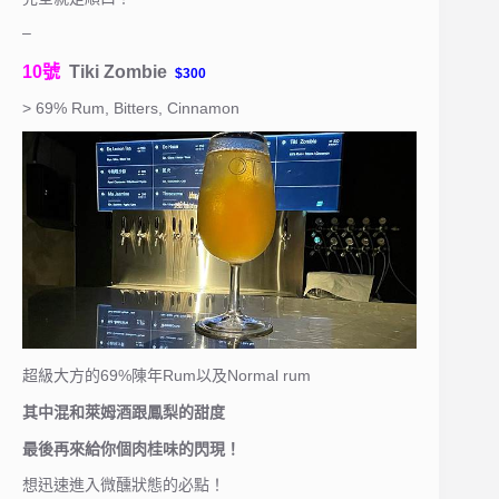
–
10號
Tiki Zombie
$300
> 69% Rum, Bitters, Cinnamon
超級大方的69%陳年Rum以及Normal rum
其中混和萊姆酒跟鳳梨的甜度
最後再來給你個肉桂味的閃現！
想迅速進入微醺狀態的必點！