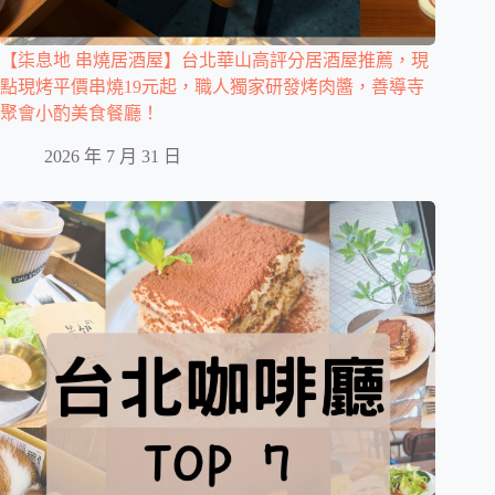
【柒息地 串燒居酒屋】台北華山高評分居酒屋推薦，現
點現烤平價串燒19元起，職人獨家研發烤肉醬，善導寺
聚會小酌美食餐廳！
2026 年 7 月 31 日