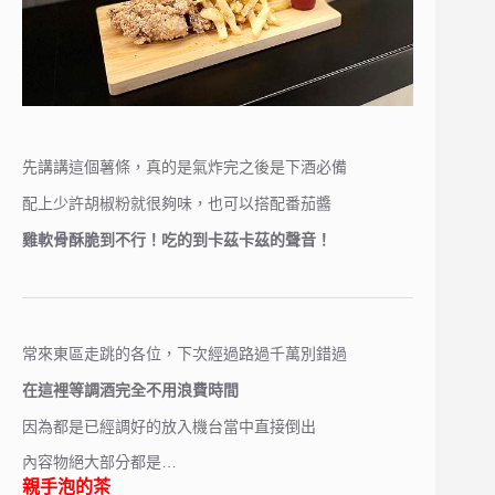
先講講這個薯條，真的是氣炸完之後是下酒必備
配上少許胡椒粉就很夠味，也可以搭配番茄醬
雞軟骨酥脆到不行！吃的到卡茲卡茲的聲音！
常來東區走跳的各位，下次經過路過千萬別錯過
在這裡等調酒完全不用浪費時間
因為都是已經調好的放入機台當中直接倒出
內容物絕大部分都是…
親手泡的茶