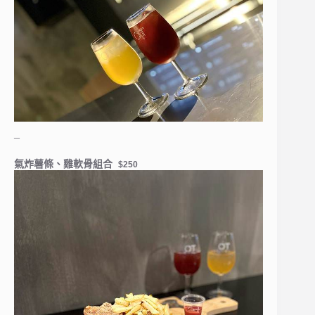
–
氣炸薯條、雞軟骨組合
$250