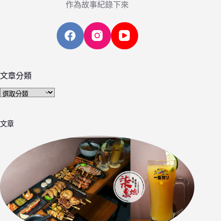
作為故事紀錄下來
文章分類
文
章
分
文章
類