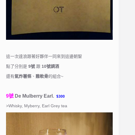
這一次達浪跟著好夥伴一同來到這邊朝聖
點了分別是
9號
跟
10號調酒
還有
氣炸薯條
、
雞軟骨
的組合~
9號
De Mulberry Earl.
$300
>Whisky, Myberry, Earl Grey tea