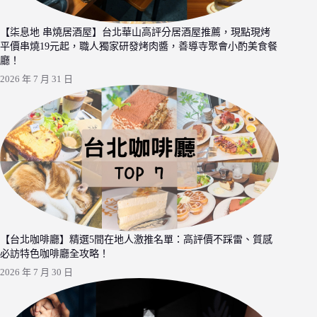
【柒息地 串燒居酒屋】台北華山高評分居酒屋推薦，現點現烤
平價串燒19元起，職人獨家研發烤肉醬，善導寺聚會小酌美食餐
廳！
2026 年 7 月 31 日
【台北咖啡廳】精選5間在地人激推名單：高評價不踩雷、質感
必訪特色咖啡廳全攻略！
2026 年 7 月 30 日