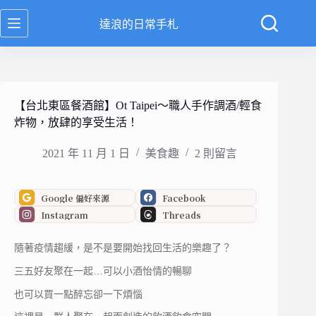
跳
達浪的日常手札
至
主
要
內
容
【台北東區餐酒館】Ot Taipei～職人手作調酒/輕食
炸物，放肆的享受生活！
2021 年 11 月 1 日
美食趣
2 則留言
Google 偏好來源
Facebook
Instagram
Threads
隨著疫情趨緩，是不是要開始找回生活的樂趣了？
三五好友聚在一起…可以小酒怡情的暢聊
也可以買一點醉忘卻一下煩惱