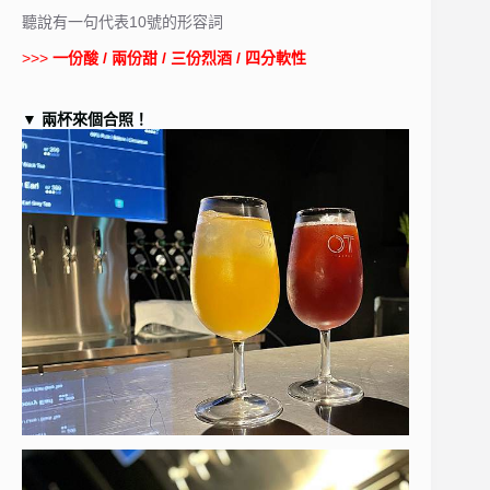
聽說有一句代表10號的形容詞
>>>
一份酸 / 兩份甜 / 三份烈酒 / 四分軟性
▼
兩杯來個合照！