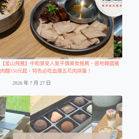
【釜山飛豬】中和景安人氣平價美食推薦，道地韓國豬
肉麵150元起，特色必吃血腸五花肉拼盤！
2026 年 7 月 27 日