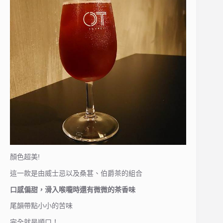
顏色超美!
這一款是由威士忌以及桑葚、伯爵茶的組合
口感偏甜，滑入喉嚨時還有微微的茶香味
尾韻帶點小小的苦味
完全就是順口！