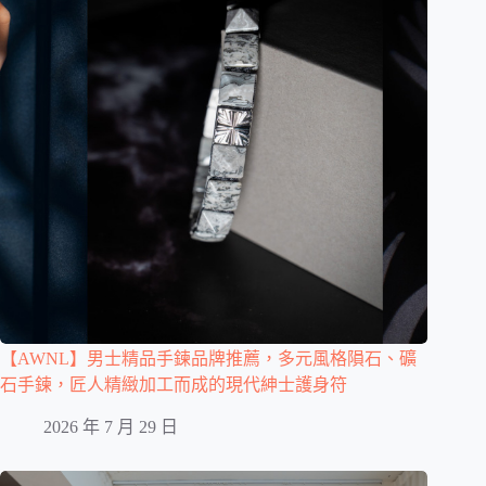
【AWNL】男士精品手鍊品牌推薦，多元風格隕石、礦
石手鍊，匠人精緻加工而成的現代紳士護身符
2026 年 7 月 29 日