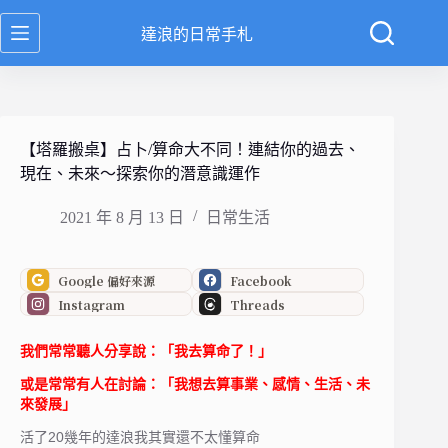
跳
達浪的日常手札
至
主
要
內
容
【塔羅搬桌】占卜/算命大不同！連結你的過去、
現在、未來～探索你的潛意識運作
2021 年 8 月 13 日
日常生活
Google 偏好來源
Facebook
Instagram
Threads
我們常常聽人分享說：「我去算命了！」
或是常常有人在討論：「我想去算事業、感情、生活、未
來發展」
活了20幾年的達浪我其實還不太懂算命