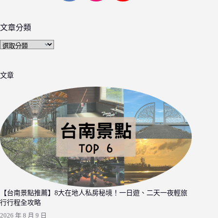
文章分類
文
章
分
文章
類
【台南景點推薦】8大在地人私房秘境！一日遊、二天一夜輕旅
行行程全攻略
2026 年 8 月 9 日