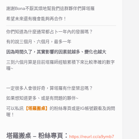
謝謝Bona不厭其煩地幫我們這群夥伴們算塔羅
希望未來還有機會能夠再合作！
你們知道為什麼通常都占卜一年內的發展嗎？
有的說三個月、六個月，最多一年
因為時間久了，其實影響的因素就越多、變化也越大
三到六個月算是目前塔羅師經驗累積下來比較準確的數字
囉~
一定很多人會很好奇，算塔羅有什麼禁忌嗎？
如果想知道更多、或是有問題的夥伴~
可以私訊
【塔羅搬桌】
的粉絲專頁或是IG帳號觀看及詢問
喔！
塔羅搬桌 – 粉絲專頁：
https://reurl.cc/a9ymb7