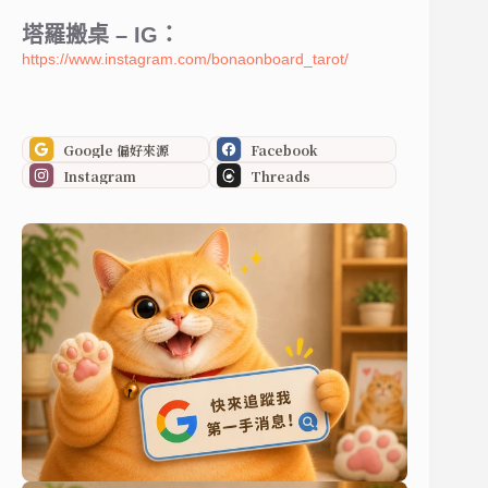
塔羅搬桌 – IG：
https://www.instagram.com/bonaonboard_tarot/
Google 偏好來源
Facebook
Instagram
Threads