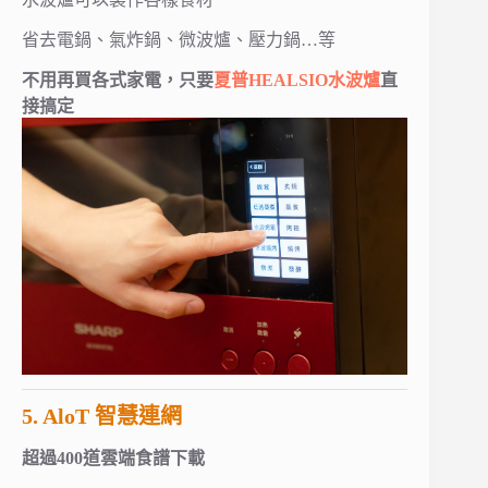
省去電鍋、氣炸鍋、微波爐、壓力鍋…等
不用再買各式家電，只要
夏普HEALSIO水波爐
直
接搞定
5. AloT 智慧連網
超過400道雲端食譜下載