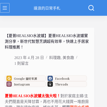
跳
達浪的日常手札
至
主
要
內
容
【夏普HEALSIO水波爐】夏普HEALSIO水波爐實
測分享，新世代智慧烹調超有效率，快速上手居家
料理推薦！
2023 年 4 月 28 日
料理趣
,
美食趣
1 則留言
Google 偏好來源
Facebook
Instagram
Threads
夏普
HEALSIO水波爐
太強大啦！
對於家庭主婦/主
夫們簡直是天降甘霖，
再也不用花大錢買一堆廚房