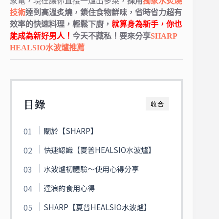
家電，
現在讓你直接一爐出多菜，
採用
獨家水炙燒
技術
達到高溫炙燒，鎖住食物鮮味
，省時省力超有
效率的快速料理，輕鬆下廚，
就算身為新手，你也
能成為新好男人！
今天不藏私！要來分享
SHARP
HEALSIO水波爐推薦
目錄
收合
關於【SHARP】
快速認識【夏普HEALSIO水波爐】
水波爐初體驗～使用心得分享
達浪的食用心得
SHARP【夏普HEALSIO水波爐】