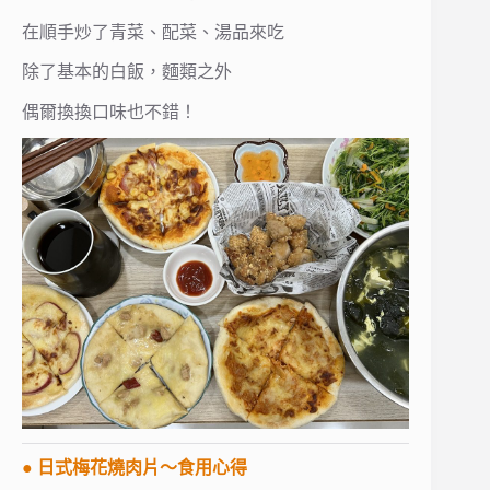
在順手炒了青菜、配菜、湯品來吃
除了基本的白飯，麵類之外
偶爾換換口味也不錯！
● 日式梅花燒肉片～食用心得