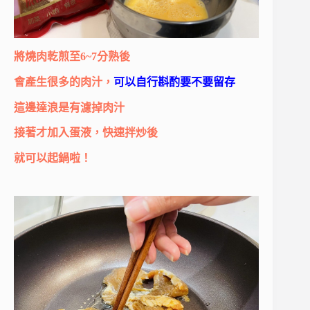
將燒肉乾煎至6~7分熟後
會產生很多的肉汁，
可以自行斟酌要不要留存
這邊達浪是有濾掉肉汁
接著才加入蛋液，快速拌炒後
就可以起鍋啦！