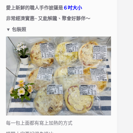
愛上新鮮的職人手作披薩是
６吋大小
非常經濟實惠~ 又能解饞、聚會好夥伴～
▼
包裝照
每一包上面都有寫上加熱的方式