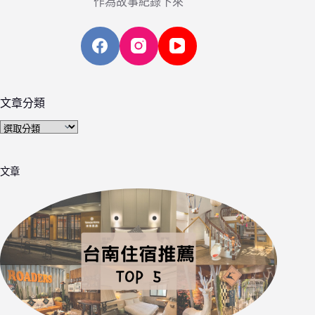
作為故事紀錄下來
文章分類
文
章
分
文章
類