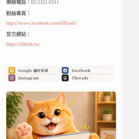
聯絡電話：
02-2321-0311
粉絲專頁：
https://www.facebook.com/i3Fresh/
官方網站：
https://i3fresh.tw/
Google 偏好來源
Facebook
Instagram
Threads