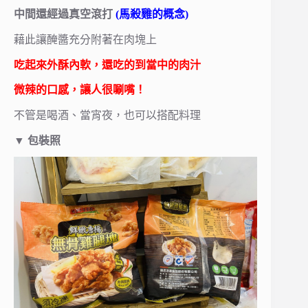
中間還經過真空滾打
(馬殺雞的概念)
藉此讓醃醬充分附著在肉塊上
吃起來外酥內軟，還吃的到當中的肉汁
微辣的口感，讓人很唰嘴！
不管是喝酒、當宵夜，也可以搭配料理
▼
包裝照