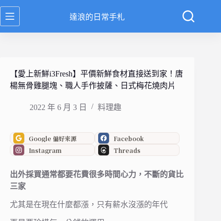
跳
達浪的日常手札
至
主
要
內
容
【愛上新鮮i3Fresh】平價新鮮食材直接送到家！唐
楊無骨雞腿塊、職人手作披薩、日式梅花燒肉片
2022 年 6 月 3 日
料理趣
Google 偏好來源
Facebook
Instagram
Threads
出外採買通常都要花費很多時間心力，不斷的貨比
三家
尤其是在現在什麼都漲，只有薪水沒漲的年代