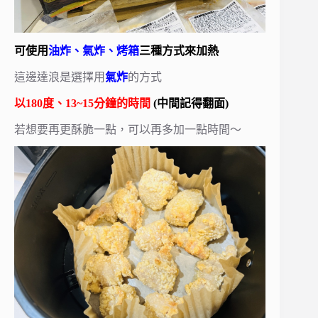
可使用
油炸、氣炸、烤箱
三種方式來加熱
這邊達浪是選擇用
氣炸
的方式
以180度、13~15分鐘的時間
(中間記得翻面)
若想要再更酥脆一點，可以再多加一點時間～