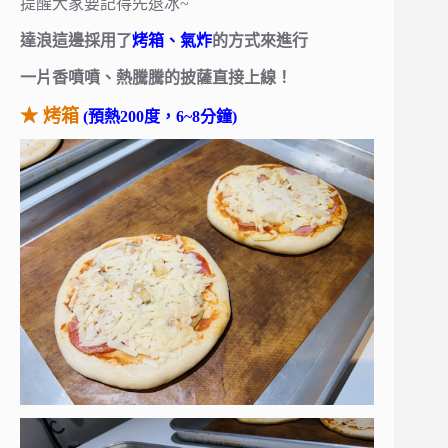
提醒大家要記得先退冰~
達浪這邊採用了
烤箱、氣炸
的方式來進行
一片香噴噴、熱騰騰的披薩直接上線！
★ 烤箱
(預熱200度，6~8分鐘)