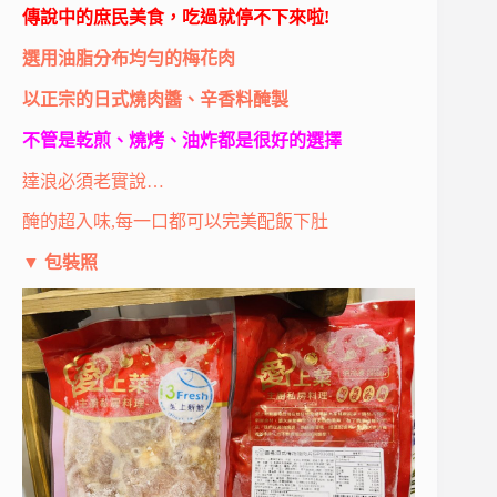
傳說中的庶民美食，吃過就停不下來啦!
選用油脂分布均勻的梅花肉
以正宗的日式燒肉醬、辛香料醃製
不管是乾煎、燒烤、油炸都是很好的選擇
達浪必須老實說…
醃的超入味,每一口都可以完美配飯下肚
▼
包裝照