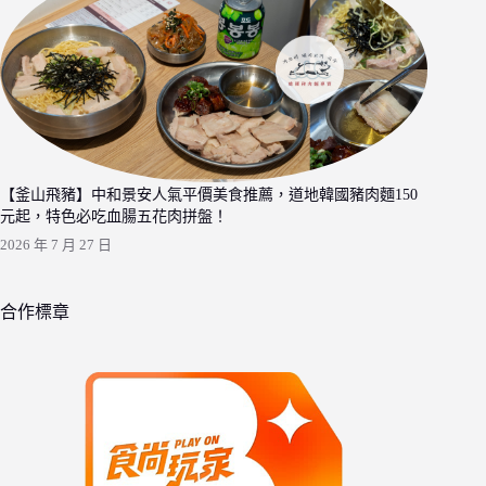
【釜山飛豬】中和景安人氣平價美食推薦，道地韓國豬肉麵150
元起，特色必吃血腸五花肉拼盤！
2026 年 7 月 27 日
合作標章