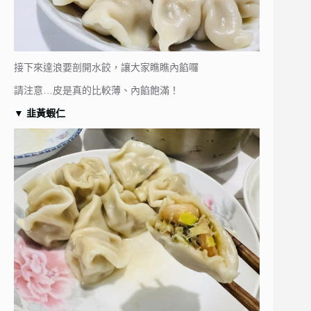
接下來達浪要剖開水餃，讓大家瞧瞧內餡囉
請注意…皮是真的比較薄、內餡飽滿！
▼
韭黃蝦仁