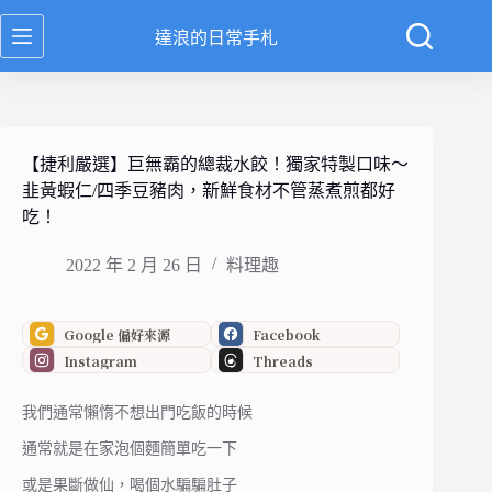
跳
達浪的日常手札
至
主
要
內
容
【捷利嚴選】巨無霸的總裁水餃！獨家特製口味～
韭黃蝦仁/四季豆豬肉，新鮮食材不管蒸煮煎都好
吃！
2022 年 2 月 26 日
料理趣
Google 偏好來源
Facebook
Instagram
Threads
我們通常懶惰不想出門吃飯的時候
通常就是在家泡個麵簡單吃一下
或是果斷做仙，喝個水騙騙肚子