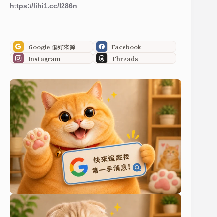
https://lihi1.cc/I286n
Google 偏好來源
Facebook
Instagram
Threads