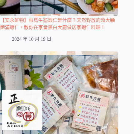
【安永鮮物】根島生態蝦仁是什麼？天然野放的超大顆
飽滿蝦仁，教你在家當黑白大廚做居家蝦仁料理！
2024 年 10 月 19 日