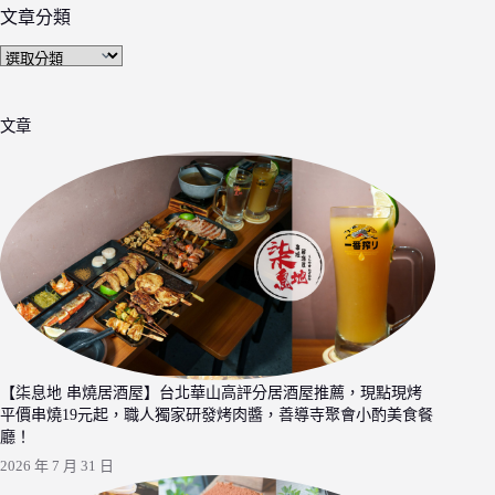
文章分類
文
章
分
文章
類
【柒息地 串燒居酒屋】台北華山高評分居酒屋推薦，現點現烤
平價串燒19元起，職人獨家研發烤肉醬，善導寺聚會小酌美食餐
廳！
2026 年 7 月 31 日