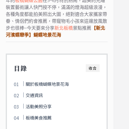
年的
板橋蝴蝶公園
在5~6月特別熱鬧，
超美的光雕
裝置藝術讓人快門按不停，
滿滿的燈海超級浪漫，
各種角度都能拍美照出大圖，
絕對適合大家攜家帶
眷、情侶們約會推薦，
帶寵物毛小孩來這邊放風散
步也很棒~
今天要來分享
新北
板橋
景點推薦
【新北
河濱蝶戀季】蝴蝶地景花海
目錄
收合
關於板橋蝴蝶地景花海
交通資訊
活動美照分享
板橋美食推薦