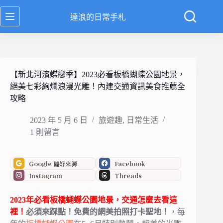
跳
達浪的日常手札
至
主
要
內
容
【新北河濱蝶戀季】2023必看板橋蝴蝶公園地景，
絕美七彩絢爛浪漫光雕！內建交通資訊美食推薦全
攻略
2023 年 5 月 6 日
旅遊趣
,
日常生活
1 則留言
Google 偏好來源
Facebook
Instagram
Threads
2023年必看
板橋蝴蝶公園地景
，交通怎麼去看這
裡！
必須來踩點！免費的網美拍照打卡聖地！
，每