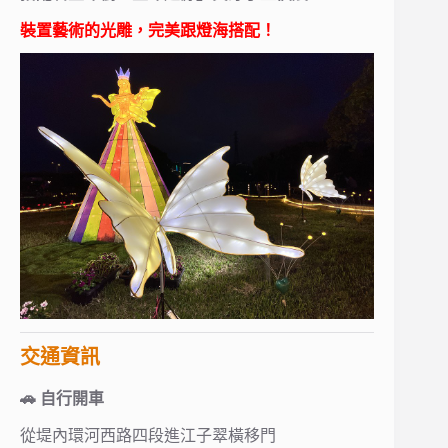
裝置藝術的光雕，完美跟燈海搭配！
交通資訊
🚗 自行開車
從堤內環河西路四段進江子翠橫移門