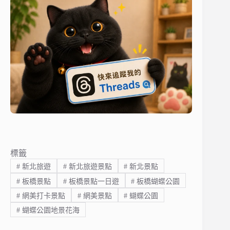
標籤
#
新北旅遊
#
新北旅遊景點
#
新北景點
#
板橋景點
#
板橋景點一日遊
#
板橋蝴蝶公園
#
網美打卡景點
#
網美景點
#
蝴蝶公園
#
蝴蝶公園地景花海