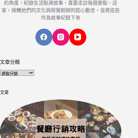
的角度，紀錄生活點滴故事，喜愛走訪每個景點、店
家，接觸他們的文化與經營創辦的起心動念，並將這些
作為故事紀錄下來
文章分類
文
章
分
文章
類