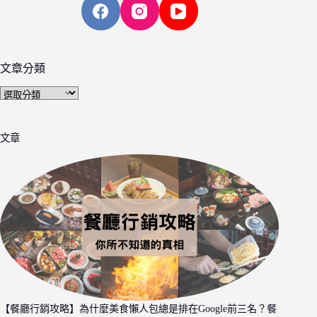
文章分類
文
章
分
文章
類
【餐廳行銷攻略】為什麼美食懶人包總是排在Google前三名？餐