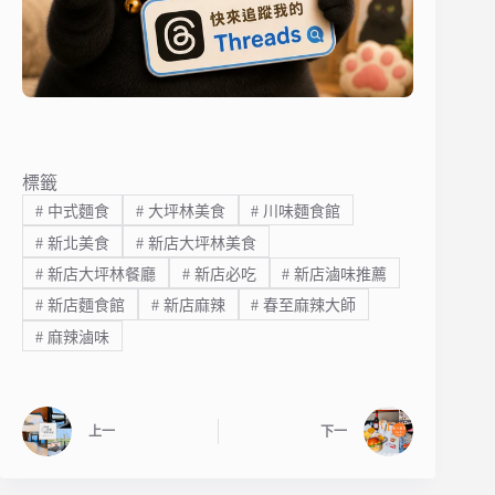
標籤
#
中式麵食
#
大坪林美食
#
川味麵食館
#
新北美食
#
新店大坪林美食
#
新店大坪林餐廳
#
新店必吃
#
新店滷味推薦
#
新店麵食館
#
新店麻辣
#
春至麻辣大師
#
麻辣滷味
上一
下一