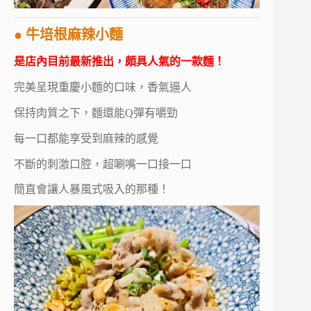
● 牛培根麻辣小麵
是店內目前最新推出，頗具人氣的一款麵！
完美呈現重慶小麵的口味，香氣逼人
保持肉質之下，麵還能Q彈有嚼勁
每一口都能享受到麻辣的感覺
不斷的刺激口腔，超唰嘴一口接一口
簡直會讓人暴風式吸入的那種！