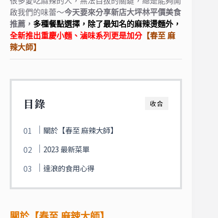
很多愛吃麻辣的人，無法自拔的關鍵，
總是能夠開
啟我們的味蕾～
今天要來分享新店大坪林平價美食
推薦，
多種餐點選擇，除了最知名的麻辣燙麵外，
全新推出
重慶小麵
、滷味系列更是加分
【春至 麻
辣大師】
目錄
收合
關於【春至 麻辣大師】
2023 最新菜單
達浪的食用心得
關於【春至 麻辣大師】