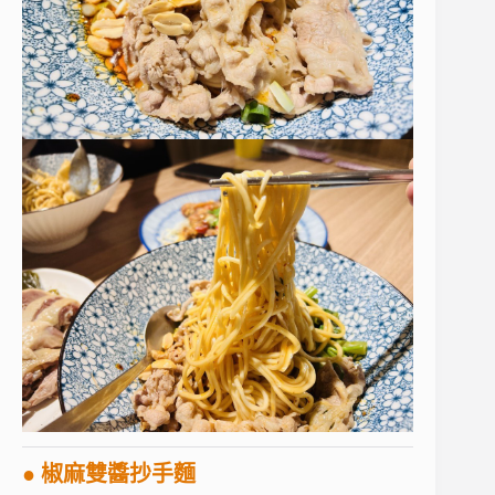
● 椒麻雙醬抄手麵