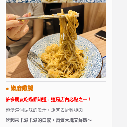
● 椒麻雞腿
許多朋友吃過都知道，這是店內必點之一！
超愛這個調味的醬汁，還有去骨雞腿肉
吃起來卡滋卡滋的口感，肉質大塊又鮮嫩～