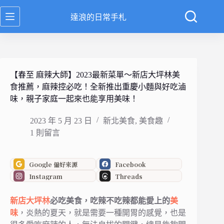
跳
達浪的日常手札
至
主
要
內
容
【春至 麻辣大師】2023最新菜單～新店大坪林美
食推薦，麻辣控必吃！全新推出重慶小麵與好吃滷
味，親子家庭一起來也能享用美味！
2023 年 5 月 23 日
新北美食
,
美食趣
1 則留言
Google 偏好來源
Facebook
Instagram
Threads
新店
大坪林
必吃美食，吃辣不吃辣都能愛上的
美
味
，炎熱的夏天，就是需要一種開胃的感覺，
也是