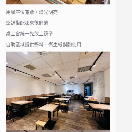
用餐座位寬敞，燈光明亮
空調搭配起來很舒適
桌上會統一先放上筷子
自助區域提供醬料、衛生紙斟酌使用