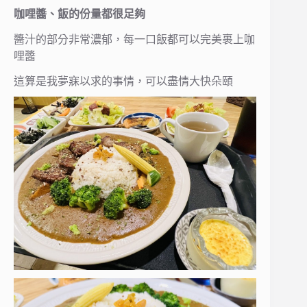
咖哩醬、飯的份量都很足夠
醬汁的部分非常濃郁，每一口飯都可以完美裹上咖
哩醬
這算是我夢寐以求的事情，可以盡情大快朵頤