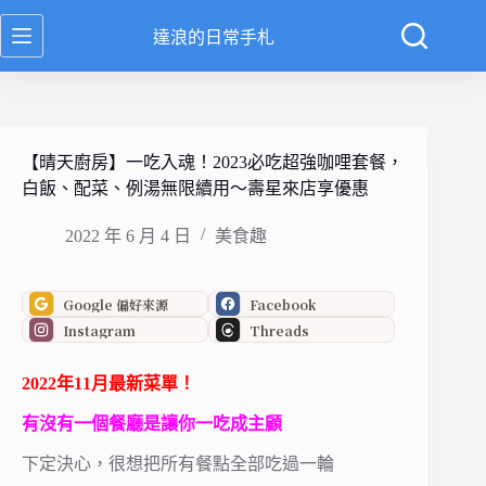
跳
達浪的日常手札
至
主
要
內
容
【晴天廚房】一吃入魂！2023必吃超強咖哩套餐，
白飯、配菜、例湯無限續用～壽星來店享優惠
2022 年 6 月 4 日
美食趣
Google 偏好來源
Facebook
Instagram
Threads
2022年11月最新菜單！
有沒有一個餐廳是讓你一吃成主顧
下定決心，很想把所有餐點全部吃過一輪