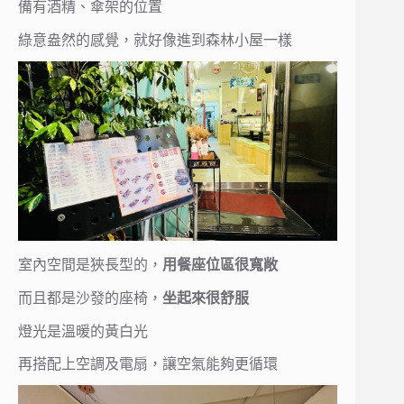
備有酒精、傘架的位置
綠意盎然的感覺，就好像進到森林小屋一樣
室內空間是狹長型的，
用餐座位區很寬敞
而且都是沙發的座椅，
坐起來很舒服
燈光是溫暖的黃白光
再搭配上空調及電扇，讓空氣能夠更循環