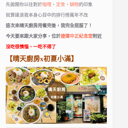
先拋開你以往對於
咖哩
、
定食
、
鍋物
的印象
就算達浪我本身心目中的排行榜萬年不改
這次來晴天廚房用餐完後，我完全屈服了！
今天要來跟大家分享，位於
捷運中正紀念堂
附近
沒吃很懊惱、一吃不得了
【晴天廚房x初夏小滿】