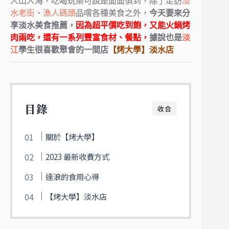
人山人海，吃喝玩樂可說是面面俱到，
除了走訪
淡
水老街
、
漁人碼頭
品嚐各種美食之外，
今天要來分
享淡水美食推薦，
因為超平價
吃到飽，又能
火鍋
烤
肉
兩吃，
還有一系列豐富食材、餐點，
據說也是
淡
江
學生很喜歡聚會的一間店
【烤大學】淡水店
目錄
收合
關於【烤大學】
2023 最新收費方式
達浪的食用心得
【烤大學】淡水店