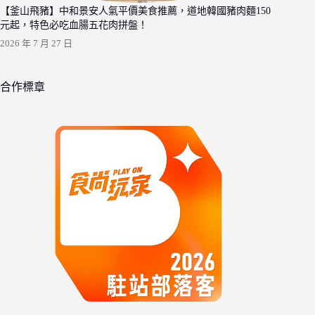
【釜山飛豬】中和景安人氣平價美食推薦，道地韓國豬肉麵150
元起，特色必吃血腸五花肉拼盤！
2026 年 7 月 27 日
合作標章