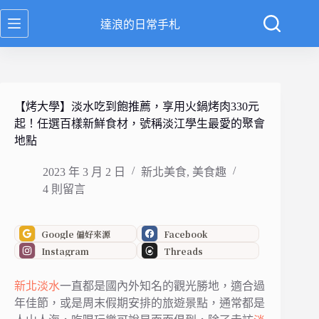
跳
達浪的日常手札
至
主
要
內
容
【烤大學】淡水吃到飽推薦，享用火鍋烤肉330元
起！任選百樣新鮮食材，號稱淡江學生最愛的聚會
地點
2023 年 3 月 2 日
新北美食
,
美食趣
4 則留言
Google 偏好來源
Facebook
Instagram
Threads
新北
淡水
一直都是國內外知名的觀光勝地，
適合過
年佳節，或是周末假期安排的旅遊景點，
通常都是