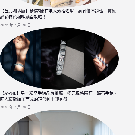
【台北咖啡廳】精選5間在地人激推名單：高評價不踩雷、質感
必訪特色咖啡廳全攻略！
2026 年 7 月 30 日
【AWNL】男士精品手鍊品牌推薦，多元風格隕石、礦石手鍊，
匠人精緻加工而成的現代紳士護身符
2026 年 7 月 29 日