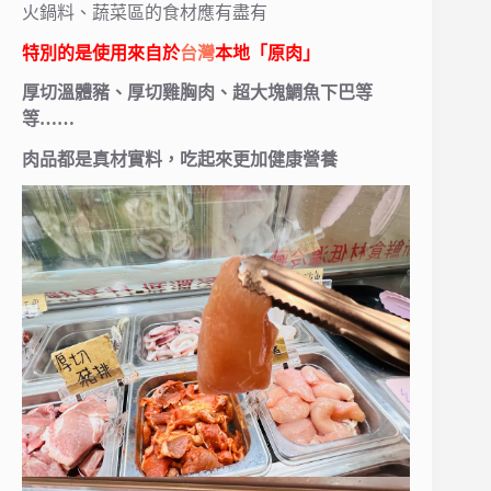
火鍋料、蔬菜區的食材應有盡有
特別的是使用來自於
台灣
本地「原肉」
厚切溫體豬、厚切雞胸肉、超大塊鯛魚下巴等
等……
肉品都是真材實料，吃起來更加健康營養