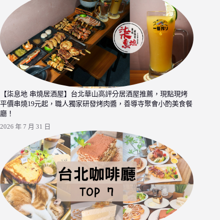
【柒息地 串燒居酒屋】台北華山高評分居酒屋推薦，現點現烤
平價串燒19元起，職人獨家研發烤肉醬，善導寺聚會小酌美食餐
廳！
2026 年 7 月 31 日