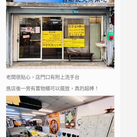
老闆很貼心，店門口有附上洗手台
進店後一旁有置物櫃可以擺放，真的超棒！