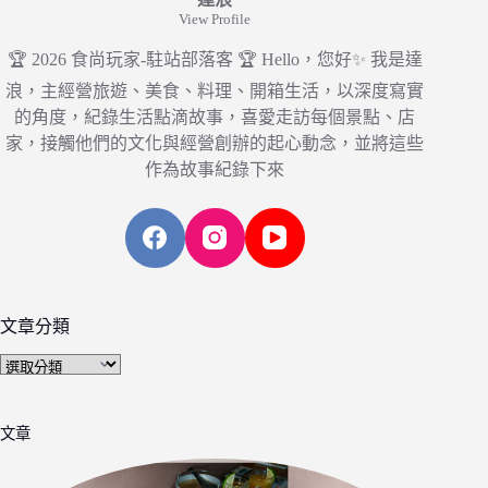
View Profile
🏆 2026 食尚玩家-駐站部落客 🏆 Hello，您好✨ 我是達
浪，主經營旅遊、美食、料理、開箱生活，以深度寫實
的角度，紀錄生活點滴故事，喜愛走訪每個景點、店
家，接觸他們的文化與經營創辦的起心動念，並將這些
作為故事紀錄下來
文章分類
文
章
分
文章
類