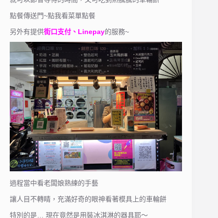
點餐傳送門~點我看菜單點餐
另外有提供
街口支付、Linepay
的服務~
過程當中看老闆娘熟練的手藝
讓人目不轉睛，充滿好奇的眼神看著模具上的車輪餅
特別的是… 現在竟然是用裝冰淇淋的器具耶～