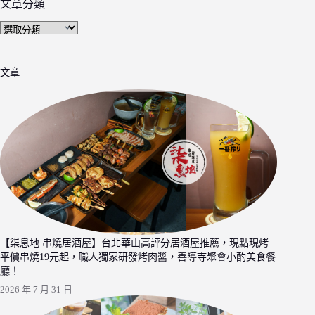
文章分類
文
章
分
文章
類
【柒息地 串燒居酒屋】台北華山高評分居酒屋推薦，現點現烤
平價串燒19元起，職人獨家研發烤肉醬，善導寺聚會小酌美食餐
廳！
2026 年 7 月 31 日