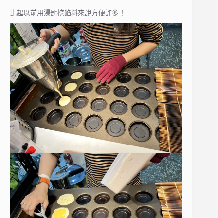
比起以前用湯匙挖餡料來說方便許多！