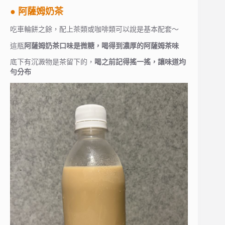
● 阿薩姆奶茶
吃車輪餅之餘，配上茶類或咖啡類可以說是基本配套～
這瓶
阿薩姆奶茶口味是微糖，喝得到濃厚的阿薩姆茶味
底下有沉澱物是茶留下的，
喝之前記得搖一搖，讓味道均
勻分布