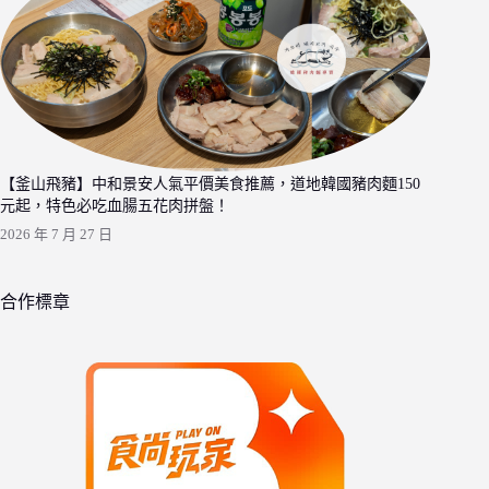
【釜山飛豬】中和景安人氣平價美食推薦，道地韓國豬肉麵150
元起，特色必吃血腸五花肉拼盤！
2026 年 7 月 27 日
合作標章