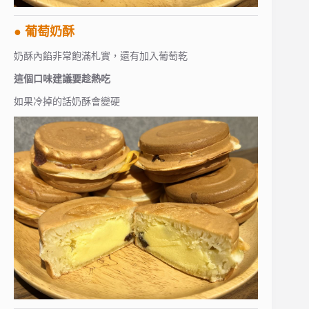
● 葡萄奶酥
奶酥內餡非常飽滿札實，還有加入葡萄乾
這個口味建議要趁熱吃
如果冷掉的話奶酥會變硬