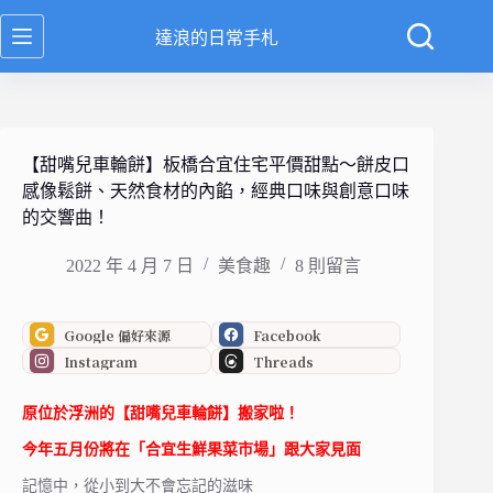
跳
達浪的日常手札
至
主
要
內
容
【甜嘴兒車輪餅】板橋合宜住宅平價甜點～餅皮口
感像鬆餅、天然食材的內餡，經典口味與創意口味
的交響曲！
2022 年 4 月 7 日
美食趣
8 則留言
Google 偏好來源
Facebook
Instagram
Threads
原位於浮洲的【甜嘴兒車輪餅】搬家啦！
今年五月份將在「合宜生鮮果菜市場」跟大家見面
記憶中，從小到大不會忘記的滋味