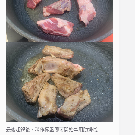
最後起鍋後，稍作擺盤即可開始享用肋排啦！