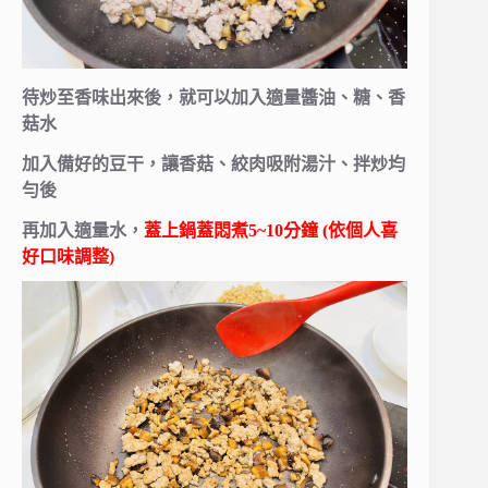
待炒至香味出來後，就可以加入適量醬油、糖、香
菇水
加入備好的豆干，讓香菇、絞肉吸附湯汁、拌炒均
勻後
再加入適量水，
蓋上鍋蓋悶煮5~10分鐘 (依個人喜
好口味調整)