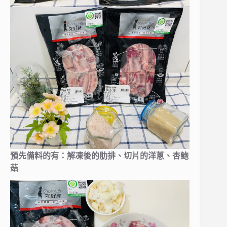
預先備料的有：解凍後的肋排、切片的洋蔥、杏鮑
菇