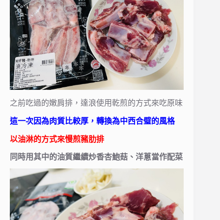
之前吃過的嫩肩排，達浪使用乾煎的方式來吃原味
這一次因為肉質比較厚，轉換為中西合璧的風格
以油淋的方式來慢煎豬肋排
同時用其中的油質繼續炒香杏鮑菇、洋蔥當作配菜