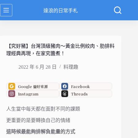
跳
達浪的日常手札
至
主
要
內
容
【究好豬】台灣頂級豬肉～黃金比例絞肉、肋排料
理經典再現，在家究醬煮！
2022 年 6 月 28 日
料理趣
Google 偏好來源
Facebook
Instagram
Threads
人生當中每天都在面對不同的課題
更重要的是要轉換自己的情緒
這時候最能夠排解負能量的方式