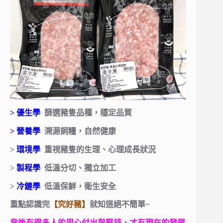
> 優生學
篩選豬隻品種，穩定品質
> 營養學
溯源飼糧，自然健康
>
環境學
重視豬隻的生理、心理成長狀況
>
製程學
低溫分切、獨立加工
>
冷鏈學
低溫保鮮，衛生安全
重點認識完
【究好豬】
就知道絕不簡單~
背後有很多人的用心付出與堅持，才有現在的發展