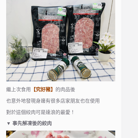
繼上次食用
【究好豬】
的肉品後
也意外地發現身邊有很多店家朋友也在使用
對於這個絞肉可是達浪的最愛！
▼
事先解凍後的絞肉