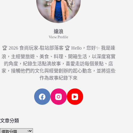
達浪
View Profile
🏆 2026 食尚玩家-駐站部落客 🏆 Hello，您好✨ 我是達
浪，主經營旅遊、美食、料理、開箱生活，以深度寫實
的角度，紀錄生活點滴故事，喜愛走訪每個景點、店
家，接觸他們的文化與經營創辦的起心動念，並將這些
作為故事紀錄下來
文章分類
文