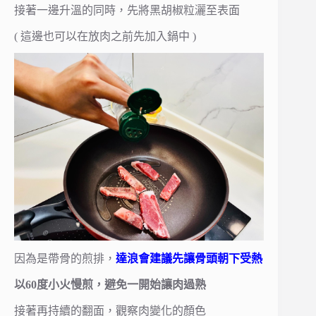
接著一邊升溫的同時，先將黑胡椒粒灑至表面
( 這邊也可以在放肉之前先加入鍋中 )
因為是帶骨的煎排，
達浪會建議先讓骨頭朝下受熱
以60度小火慢煎，避免一開始讓肉過熟
接著再持續的翻面，觀察肉變化的顏色