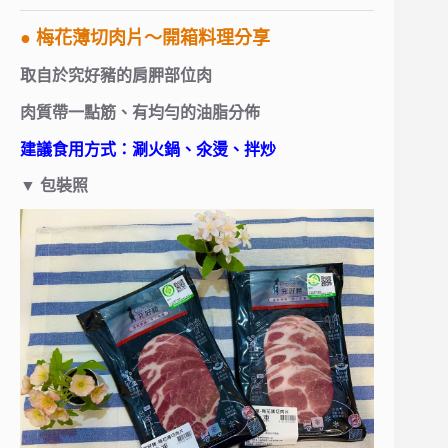
● 梅花薄切肉片～開箱料理分享
取自於究好豬的肩胛部位肉
肉質帶一點筋、有均勻的油脂分佈
建議食用方式：涮火鍋、氽燙、拌炒
▼ 包裝照