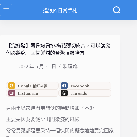
跳
達浪的日常手札
至
主
要
內
容
【究好豬】薄骨嫩肩排/梅花薄切肉片，可以講究
何必將究！回甘鮮甜的台灣頂級豬肉
2022 年 5 月 21 日
料理趣
Google 偏好來源
Facebook
Instagram
Threads
這兩年以來進廚房開伙的時間增加了不少
主要是因為要減少出門染疫的風險
常常買菜都是要秉持一個快閃的概念速速買完回家
~