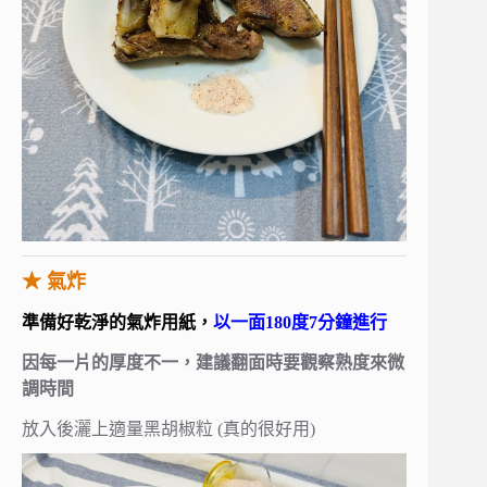
★ 氣炸
準備好乾淨的氣炸用紙，
以一面180度7分鐘進行
因每一片的厚度不一，建議翻面時要觀察熟度來微
調時間
放入後灑上適量黑胡椒粒 (真的很好用)