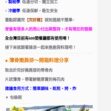
>
製程學
低溫分切、獨立加工
>
冷鏈學
低溫保鮮，衛生安全
重點認識完
【究好豬】
就知道絕不簡單~
背後有很多人的用心付出與堅持，才有現在的發展
全台灣目前有600間餐廳都有使用唷！
接下來就跟著達浪一起來進廚房料理吧！
● 薄骨嫩肩排～開箱料理分享
取自於究好豬肩部的帶骨肉
片狀薄骨，帶著鮮嫩厚實的梅花肉
建議食用方式：簡單調味，乾煎、烤、炸
▼
包裝照