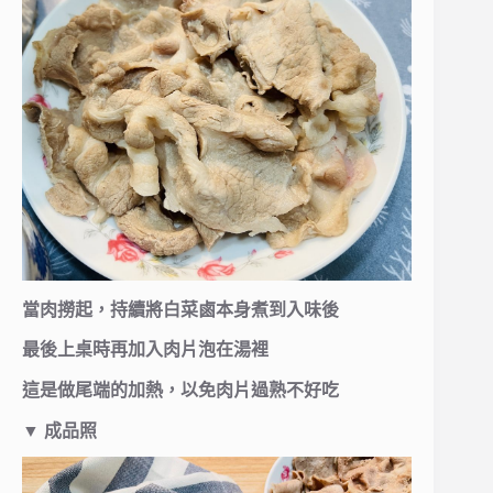
當肉撈起，持續將白菜鹵本身煮到入味後
最後上桌時再加入肉片泡在湯裡
這是做尾端的加熱，以免肉片過熟不好吃
▼
成品照