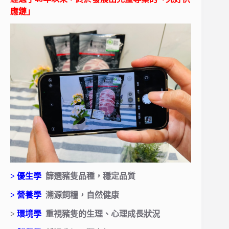
應鏈」
> 優生學
篩選豬隻品種，穩定品質
> 營養學
溯源飼糧，自然健康
>
環境學
重視豬隻的生理、心理成長狀況