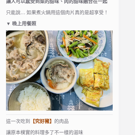
讓人可以感受到菜的甜味、肉的甜味融合在一起
只能說… 如果煮火鍋用這個肉片真的是超享受！
▼
晚上用餐照
這一次吃到
【究好豬】
的肉品
讓原本樸實的料理多了不一樣的滋味