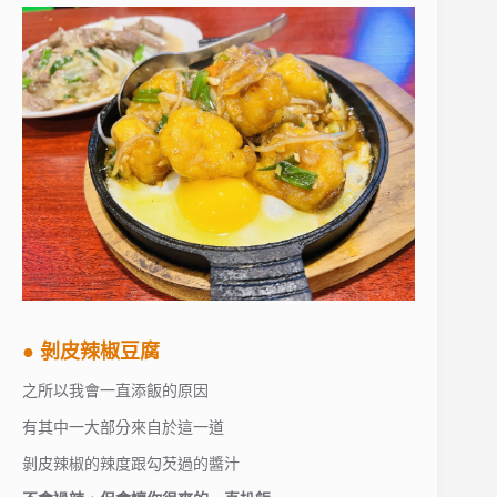
● 剝皮辣椒豆腐
之所以我會一直添飯的原因
有其中一大部分來自於這一道
剝皮辣椒的辣度跟勾芡過的醬汁