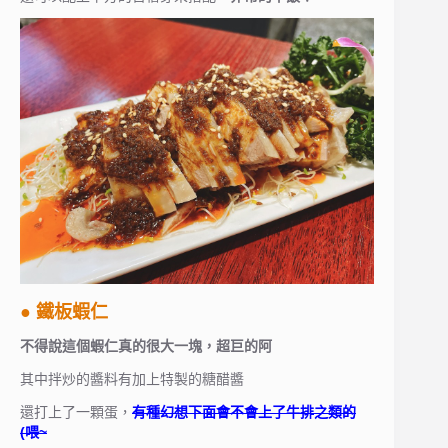
● 鐵板蝦仁
不得說這個蝦仁真的很大一塊，超巨的阿
其中拌炒的醬料有加上特製的糖醋醬
還打上了一顆蛋，
有種幻想下面會不會上了牛排之類的
(喂~