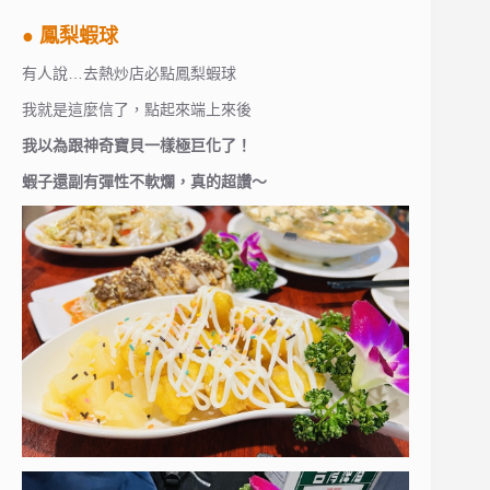
● 鳳梨蝦球
有人說…去熱炒店必點鳳梨蝦球
我就是這麼信了，點起來端上來後
我以為跟神奇寶貝一樣極巨化了！
蝦子還副有彈性不軟爛，真的超讚～