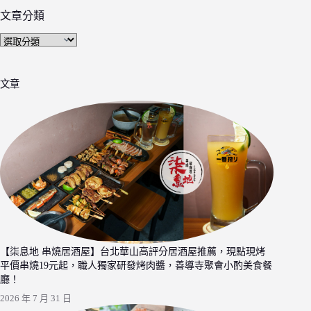
文章分類
文
章
分
文章
類
【柒息地 串燒居酒屋】台北華山高評分居酒屋推薦，現點現烤
平價串燒19元起，職人獨家研發烤肉醬，善導寺聚會小酌美食餐
廳！
2026 年 7 月 31 日