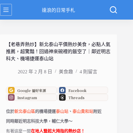
跳
達浪的日常手札
至
主
要
內
容
【老巷弄熱炒】新北泰山平價熱炒美食，必點人氣
推薦，超驚豔！回過神來碗裡的飯空了｜鄰近明志
科大、機場捷運泰山站
2022 年 2 月 8 日
美食趣
4 則留言
Google 偏好來源
Facebook
Instagram
Threads
位於
新北泰山區
的機場捷運
泰山站
、
泰山貴和站
附近
同時鄰近明志科技大學，輔仁大學～
有著這麼一間
在地人豎起大拇指的熱炒店！