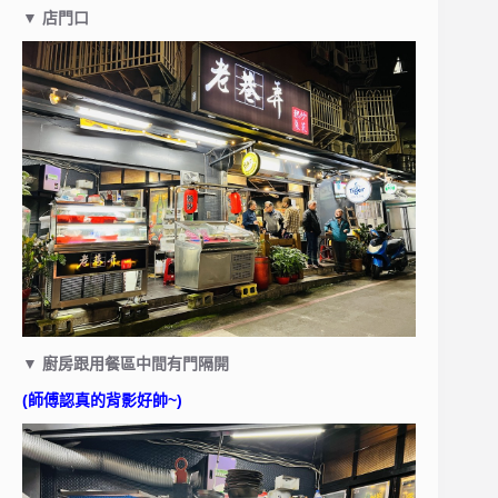
▼
店門口
▼
廚房跟用餐區中間有門隔開
(師傅認真的背影好帥~)