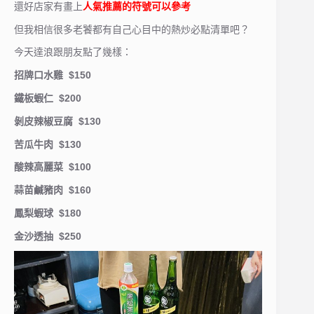
還好店家有畫上
人氣推薦的符號可以參考
但我相信很多老饕都有自己心目中的熱炒必點清單吧？
今天達浪跟朋友點了幾樣：
招牌口水雞 $150
鐵板蝦仁 $200
剝皮辣椒豆腐 $130
苦瓜牛肉 $130
酸辣高麗菜 $100
蒜苗鹹豬肉 $160
鳳梨蝦球 $180
金沙透抽 $250