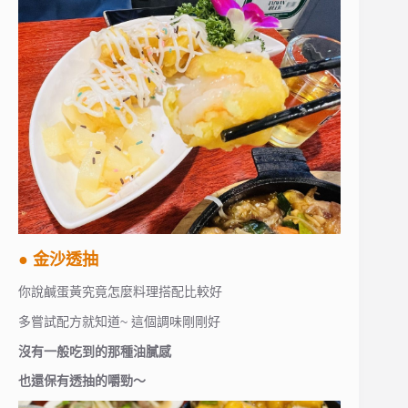
● 金沙透抽
你說鹹蛋黃究竟怎麼料理搭配比較好
多嘗試配方就知道~ 這個調味剛剛好
沒有一般吃到的那種油膩感
也還保有透抽的嚼勁～