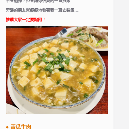
不會過辣，但會讓你很爽的一直扒飯
旁邊的朋友就癡癡地看著我一直去裝飯….
推薦大家一定要點阿！
● 苦瓜牛肉