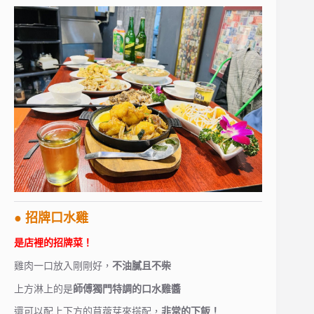
● 招牌口水雞
是店裡的招牌菜！
雞肉一口放入剛剛好，
不油膩且不柴
上方淋上的是
師傅獨門特調的口水雞醬
還可以配上下方的苜蓿芽來搭配，
非常的下飯！