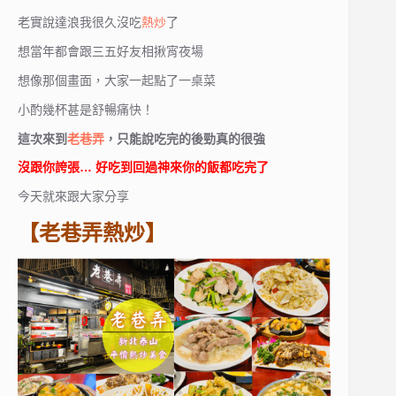
老實說達浪我很久沒吃
熱炒
了
想當年都會跟三五好友相揪宵夜場
想像那個畫面，大家一起點了一桌菜
小酌幾杯甚是舒暢痛快！
這次來到
老巷弄
，只能說吃完的後勁真的很強
沒跟你誇張… 好吃到回過神來你的飯都吃完了
今天就來跟大家分享
【老巷弄熱炒】