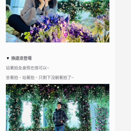
▼
換達浪登場
站著拍全身照也很可以~
坐著拍、站著拍、只剩下沒躺著拍了~