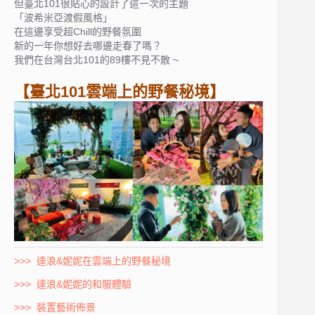
但臺北101很貼心的設計了這一次的主題
「波希米亞渡假風格」
在這邊享受超Chill的野餐氛圍
新的一年你想好去哪邊走春了嗎？
我們在台灣台北101的89樓不見不散 ~
【臺北101雲端上的野餐秘境】
>>> 達浪&妮妮在雲端上的野餐秘境
>>> 達浪&妮妮的和服體驗
>>> 裝置藝術佈景