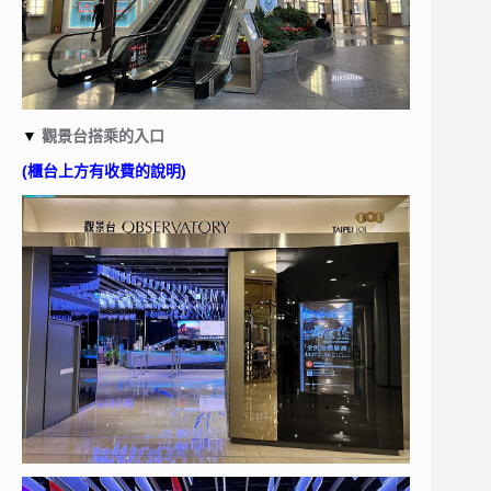
▼
觀景台搭乘的入口
(櫃台上方有收費的說明)