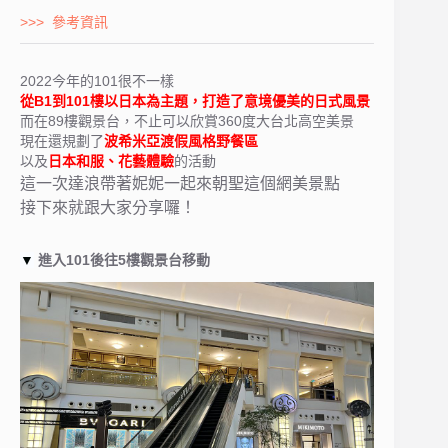
>>> 參考資訊
2022今年的101很不一樣
從B1到101樓以日本為主題，打造了意境優美的日式風景
而在89樓觀景台，不止可以欣賞360度大台北高空美景
現在還規劃了
波希米亞渡假風格野餐區
以及
日本和服、花藝體驗
的活動
這一次達浪帶著妮妮一起來朝聖這個網美景點
接下來就跟大家分享囉！
▼
進入101後往5樓觀景台移動