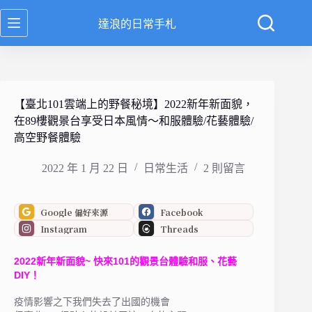
跳
達浪的日常手札
至
主
要
內
容
【臺北101雲端上的野餐秘境】2022新年新面貌，
在89樓觀景台享受日本風情～和服體驗/花藝體驗/
高空野餐體驗
2022 年 1 月 22 日
日常生活
2 則留言
Google 偏好來源
Facebook
Instagram
Threads
2022新年新面貌~ 快來101的觀景台體驗和服、花藝
DIY！
疫情影響之下我們失去了出國的機會