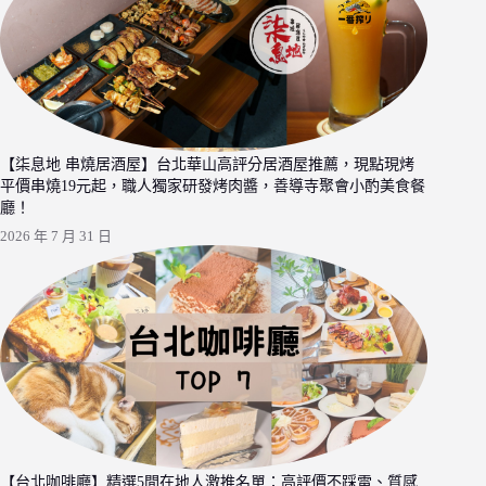
【柒息地 串燒居酒屋】台北華山高評分居酒屋推薦，現點現烤
平價串燒19元起，職人獨家研發烤肉醬，善導寺聚會小酌美食餐
廳！
2026 年 7 月 31 日
【台北咖啡廳】精選5間在地人激推名單：高評價不踩雷、質感