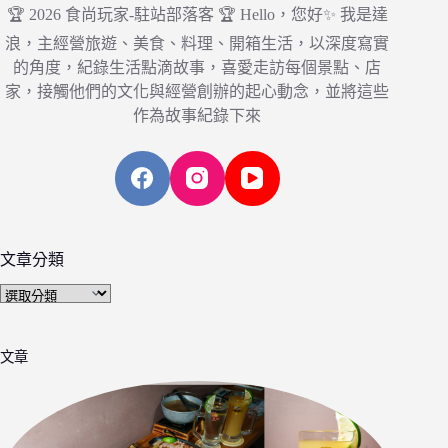
🏆 2026 食尚玩家-駐站部落客 🏆 Hello，您好✨ 我是達
浪，主經營旅遊、美食、料理、開箱生活，以深度寫實
的角度，紀錄生活點滴故事，喜愛走訪每個景點、店
家，接觸他們的文化與經營創辦的起心動念，並將這些
作為故事紀錄下來
文章分類
文
章
分
文章
類