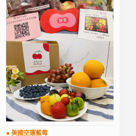
● 美國空運藍莓