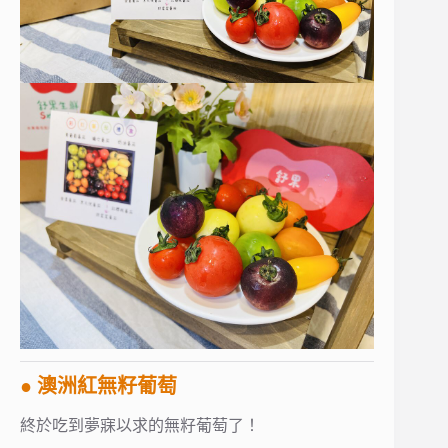
● 澳洲紅無籽葡萄
終於吃到夢寐以求的無籽葡萄了！