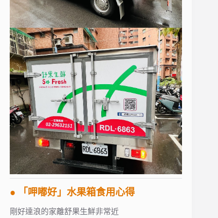
● 「呷嘟好」水果箱食用心得
剛好達浪的家離舒果生鮮非常近