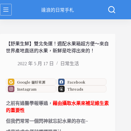
跳
達浪的日常手札
至
主
要
內
容
【舒果生鮮】雙北免運！週配水果箱超方便～來自
世界產地直送的水果，新鮮是吃得出來的！
2022 年 5 月 17 日
日常生活
Google 偏好來源
Facebook
Instagram
Threads
之前有過醫學報導過，
藉由攝取水果來補足維生素
的重要性
但我們常常一個閃神就忘記水果的存在~