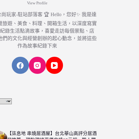
View Profile
6 食尚玩家-駐站部落客 🏆 Hello，您好✨ 我是達
營旅遊、美食、料理、開箱生活，以深度寫實
，紀錄生活點滴故事，喜愛走訪每個景點、店
他們的文化與經營創辦的起心動念，並將這些
作為故事紀錄下來
【柒息地 串燒居酒屋】台北華山高評分居酒