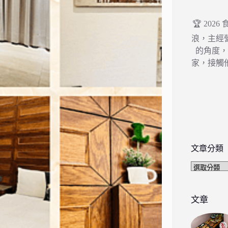
🏆 202
浪，主經
的角度
家，接觸
文章分類
文
章
分
類
文章