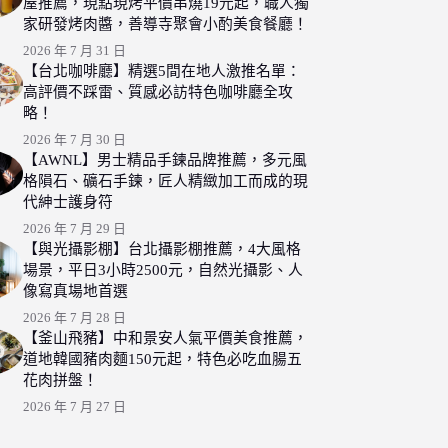
屋推薦，現點現烤平價串燒19元起，職人獨
家研發烤肉醬，善導寺聚會小酌美食餐廳！
2026 年 7 月 31 日
【台北咖啡廳】精選5間在地人激推名單：
高評價不踩雷、質感必訪特色咖啡廳全攻
略！
2026 年 7 月 30 日
【AWNL】男士精品手鍊品牌推薦，多元風
格隕石、礦石手鍊，匠人精緻加工而成的現
代紳士護身符
2026 年 7 月 29 日
【與光攝影棚】台北攝影棚推薦，4大風格
場景，平日3小時2500元，自然光攝影、人
像寫真場地首選
2026 年 7 月 28 日
【釜山飛豬】中和景安人氣平價美食推薦，
道地韓國豬肉麵150元起，特色必吃血腸五
花肉拼盤！
2026 年 7 月 27 日