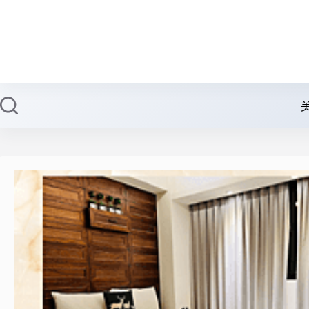
跳
至
主
要
內
容