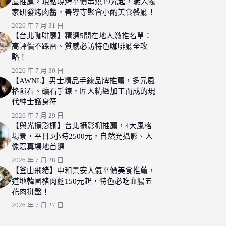
屋推薦，現點現烤平價串燒19元起，職人獨
家研發烤肉醬，善導寺聚會小酌美食餐廳！
2026 年 7 月 31 日
【台北咖啡廳】精選5間在地人激推名單：
高評價不踩雷、質感必訪特色咖啡廳全攻
略！
2026 年 7 月 30 日
【AWNL】男士精品手鍊品牌推薦，多元風
格隕石、礦石手鍊，匠人精緻加工而成的現
代紳士護身符
2026 年 7 月 29 日
【與光攝影棚】台北攝影棚推薦，4大風格
場景，平日3小時2500元，自然光攝影、人
像寫真場地首選
2026 年 7 月 28 日
【釜山飛豬】中和景安人氣平價美食推薦，
道地韓國豬肉麵150元起，特色必吃血腸五
花肉拼盤！
2026 年 7 月 27 日