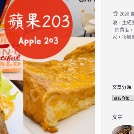
🏆 202
浪，主經
的角度
家，接觸
文章分類
文
章
分
類
文章