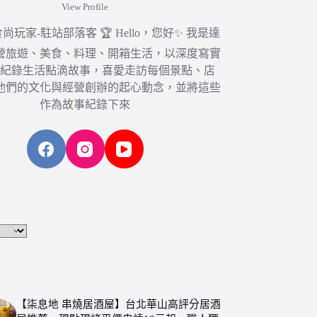
View Profile
6 食尚玩家-駐站部落客 🏆 Hello，您好✨ 我是達
營旅遊、美食、料理、開箱生活，以深度寫實
，紀錄生活點滴故事，喜愛走訪每個景點、店
他們的文化與經營創辦的起心動念，並將這些
作為故事紀錄下來
【柒息地 串燒居酒屋】台北華山高評分居酒