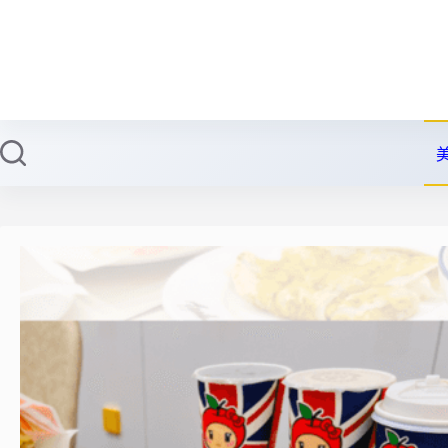
跳
至
主
要
內
容