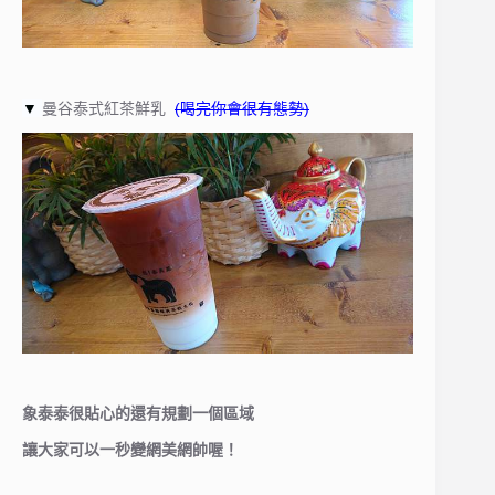
▼
曼谷泰式紅茶鮮乳
(喝完你會很有態勢)
象泰泰很貼心的還有規劃一個區域
讓大家可以一秒變網美網帥喔！