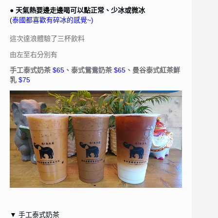
● 天氣熱要邊走邊喝可以點正常、少冰或微冰
(
泰國都喜歡有碎冰的感覺~)
這次達浪體驗了三杯飲料
由左至右分別有
手工泰式奶茶
$65
、泰式鴛鴦奶茶
$65
、曼谷泰式紅茶鮮
乳
$75
▼ 手工泰式奶茶