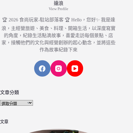
達浪
View Profile
🏆 2026 食尚玩家-駐站部落客 🏆 Hello，您好✨ 我是達
浪，主經營旅遊、美食、料理、開箱生活，以深度寫實
的角度，紀錄生活點滴故事，喜愛走訪每個景點、店
家，接觸他們的文化與經營創辦的起心動念，並將這些
作為故事紀錄下來
文章分類
文
章
分
文章
類