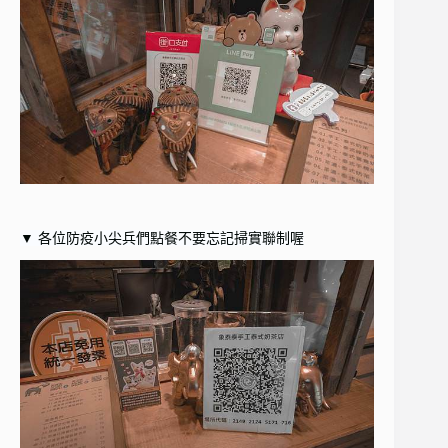
▼ 各位防疫小尖兵們點餐不要忘記掃實聯制喔