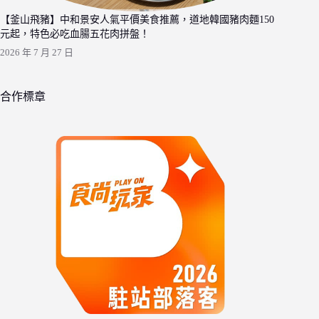
【釜山飛豬】中和景安人氣平價美食推薦，道地韓國豬肉麵150
元起，特色必吃血腸五花肉拼盤！
2026 年 7 月 27 日
合作標章