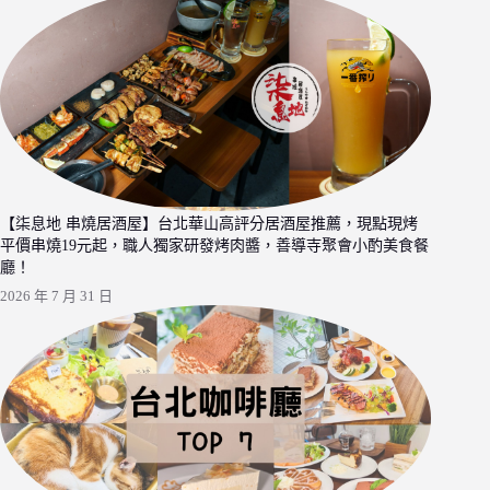
【柒息地 串燒居酒屋】台北華山高評分居酒屋推薦，現點現烤
平價串燒19元起，職人獨家研發烤肉醬，善導寺聚會小酌美食餐
廳！
2026 年 7 月 31 日