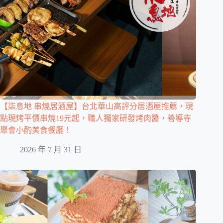
【柒息地 串燒居酒屋】台北華山高評分居酒屋推薦，現
點現烤平價串燒19元起，職人獨家研發烤肉醬，善導寺
聚會小酌美食餐廳！
2026 年 7 月 31 日