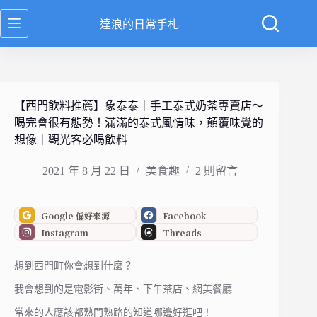
跳
達浪的日常手札
至
主
要
內
容
【西門飲料推薦】象泰泰｜手工泰式奶茶專賣店～
喝完會很有態勢！滿滿的泰式風情味，顛覆味覺的
想像｜觀光客必喝飲料
2021 年 8 月 22 日
美食趣
2 則留言
Google 偏好來源
Facebook
Instagram
Threads
想到西門町你會想到什麼？
我會想到的是電影街、萬年、下午茶店、網美餐廳
常來的人應該都熟門熟路的知道哪邊好逛吧！