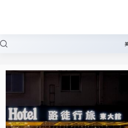
跳
至
主
要
內
容