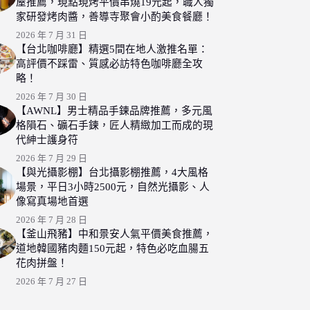
屋推薦，現點現烤平價串燒19元起，職人獨
家研發烤肉醬，善導寺聚會小酌美食餐廳！
2026 年 7 月 31 日
【台北咖啡廳】精選5間在地人激推名單：
高評價不踩雷、質感必訪特色咖啡廳全攻
略！
2026 年 7 月 30 日
【AWNL】男士精品手鍊品牌推薦，多元風
格隕石、礦石手鍊，匠人精緻加工而成的現
代紳士護身符
2026 年 7 月 29 日
【與光攝影棚】台北攝影棚推薦，4大風格
場景，平日3小時2500元，自然光攝影、人
像寫真場地首選
2026 年 7 月 28 日
【釜山飛豬】中和景安人氣平價美食推薦，
道地韓國豬肉麵150元起，特色必吃血腸五
花肉拼盤！
2026 年 7 月 27 日