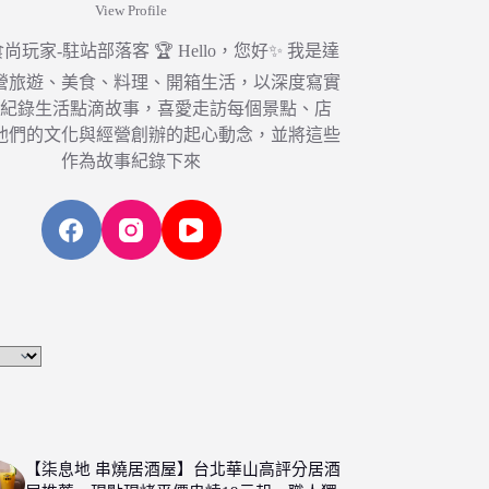
View Profile
6 食尚玩家-駐站部落客 🏆 Hello，您好✨ 我是達
營旅遊、美食、料理、開箱生活，以深度寫實
，紀錄生活點滴故事，喜愛走訪每個景點、店
他們的文化與經營創辦的起心動念，並將這些
作為故事紀錄下來
【柒息地 串燒居酒屋】台北華山高評分居酒