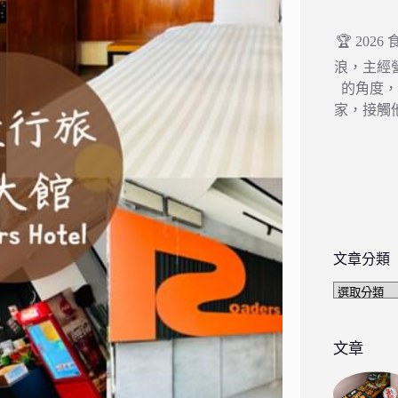
🏆 202
浪，主經
的角度
家，接觸
文章分類
文
章
分
類
文章