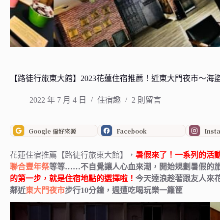
【路徒行旅東大館】2023花蓮住宿推薦！近東大門夜市～海
2022 年 7 月 4 日
住宿趣
2 則留言
Google 偏好來源
Facebook
Inst
花蓮住宿推薦【路徒行旅東大館】，
暑假來了！一系列的活
聯合豐年祭
等等……不自覺讓人心血來潮，開始規劃暑假的
的第一步，就是住宿地點的選擇啦！
今天達浪趁著跟友人來花
鄰近
東大門夜市
步行10分鐘，週遭吃喝玩樂一籮筐