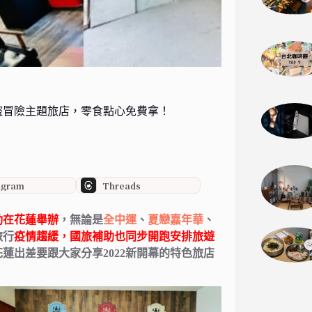
盜冒險主題旅店，零食點心免費拿！
agram
Threads
動在花蓮舉辦
，無論是
全中運
、
夏戀嘉年華
、
旅行
疫情趨緩，國旅補助也同步開跑
安排旅遊
蓮出差要跟大家分享2022新開幕的特色旅店