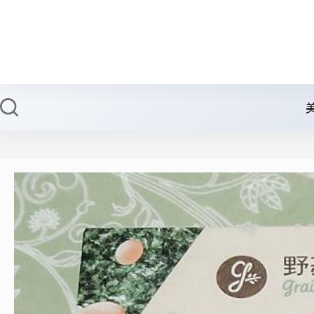
跳
至
主
要
內
容