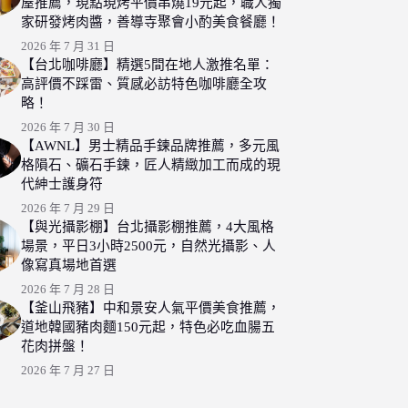
屋推薦，現點現烤平價串燒19元起，職人獨
家研發烤肉醬，善導寺聚會小酌美食餐廳！
2026 年 7 月 31 日
【台北咖啡廳】精選5間在地人激推名單：
高評價不踩雷、質感必訪特色咖啡廳全攻
略！
2026 年 7 月 30 日
【AWNL】男士精品手鍊品牌推薦，多元風
格隕石、礦石手鍊，匠人精緻加工而成的現
代紳士護身符
2026 年 7 月 29 日
【與光攝影棚】台北攝影棚推薦，4大風格
場景，平日3小時2500元，自然光攝影、人
像寫真場地首選
2026 年 7 月 28 日
【釜山飛豬】中和景安人氣平價美食推薦，
道地韓國豬肉麵150元起，特色必吃血腸五
花肉拼盤！
2026 年 7 月 27 日