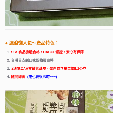
● 達浪懶人包～產品特色：
1.
SGS食品檢驗合格，HACCP認證，安心有保障
2. 台灣首支鹹口味穀物蛋白棒
3.
添加BCAA支鏈氨基酸，蛋白質含量每條5.3公克
4.
隨開即食
(吃也要很即時~~~)