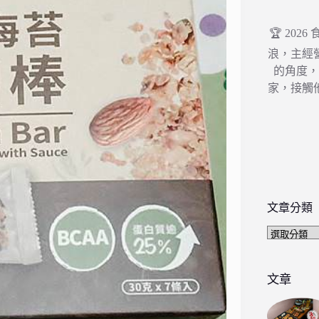
🏆 202
浪，主經
的角度
家，接觸
文章分類
文
章
分
類
文章