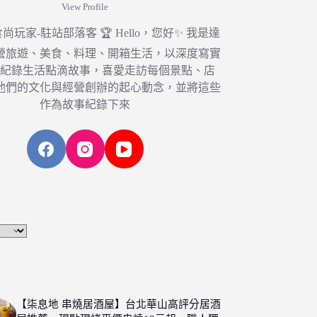
View Profile
6 食尚玩家-駐站部落客 🏆 Hello，您好✨ 我是達
營旅遊、美食、料理、開箱生活，以深度寫實
，紀錄生活點滴故事，喜愛走訪每個景點、店
他們的文化與經營創辦的起心動念，並將這些
作為故事紀錄下來
【柒息地 串燒居酒屋】台北華山高評分居酒