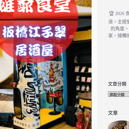
🏆 202
浪，主經
的角度
家，接觸
文章分類
文
章
分
類
文章