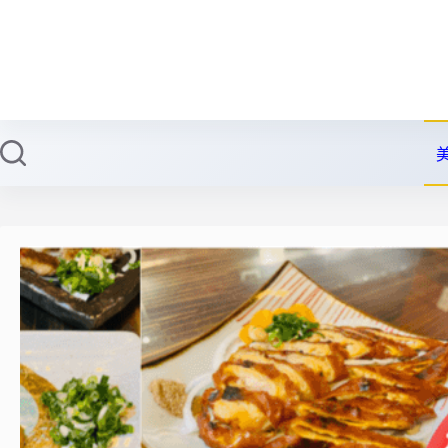
跳
至
主
要
內
容