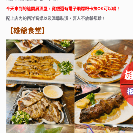
今天來到的這間居酒屋，竟然還有電子飛鏢跟卡拉OK可以唱！
配上店內的西洋音樂以及溫馨裝潢，要人不放鬆都難！
【雄爺食堂】