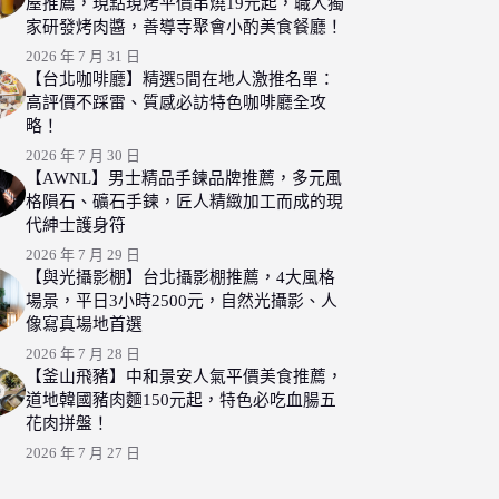
屋推薦，現點現烤平價串燒19元起，職人獨
家研發烤肉醬，善導寺聚會小酌美食餐廳！
2026 年 7 月 31 日
【台北咖啡廳】精選5間在地人激推名單：
高評價不踩雷、質感必訪特色咖啡廳全攻
略！
2026 年 7 月 30 日
【AWNL】男士精品手鍊品牌推薦，多元風
格隕石、礦石手鍊，匠人精緻加工而成的現
代紳士護身符
2026 年 7 月 29 日
【與光攝影棚】台北攝影棚推薦，4大風格
場景，平日3小時2500元，自然光攝影、人
像寫真場地首選
2026 年 7 月 28 日
【釜山飛豬】中和景安人氣平價美食推薦，
道地韓國豬肉麵150元起，特色必吃血腸五
花肉拼盤！
2026 年 7 月 27 日