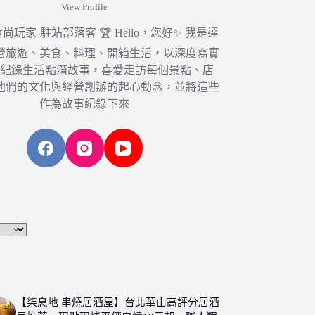
View Profile
6 食尚玩家-駐站部落客 🏆 Hello，您好✨ 我是達
營旅遊、美食、料理、開箱生活，以深度寫實
，紀錄生活點滴故事，喜愛走訪每個景點、店
他們的文化與經營創辦的起心動念，並將這些
作為故事紀錄下來
【柒息地 串燒居酒屋】台北華山高評分居酒