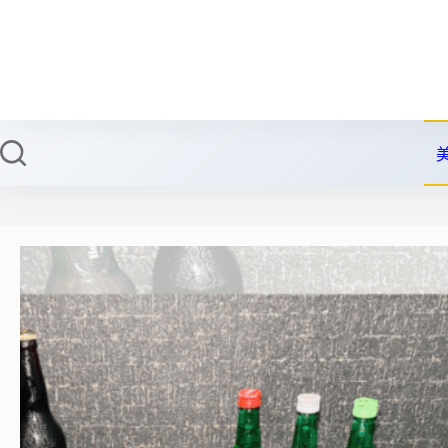
跳
至
主
要
內
容