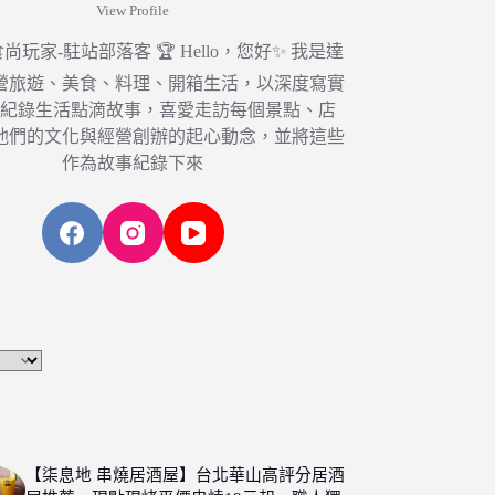
View Profile
6 食尚玩家-駐站部落客 🏆 Hello，您好✨ 我是達
營旅遊、美食、料理、開箱生活，以深度寫實
，紀錄生活點滴故事，喜愛走訪每個景點、店
他們的文化與經營創辦的起心動念，並將這些
作為故事紀錄下來
【柒息地 串燒居酒屋】台北華山高評分居酒