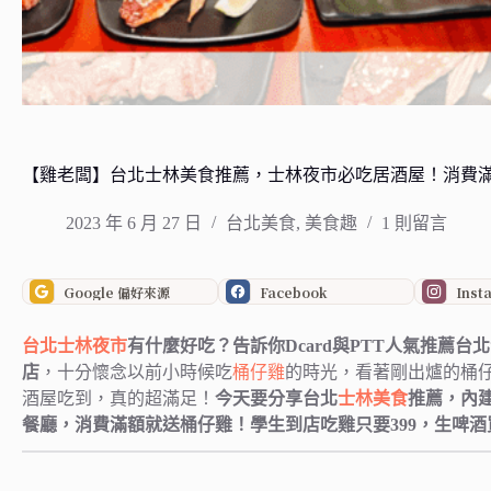
【雞老闆】台北士林美食推薦，士林夜市必吃居酒屋！消費滿
2023 年 6 月 27 日
台北美食
,
美食趣
1 則留言
Google 偏好來源
Facebook
Inst
台北
士林夜市
有什麼好吃？告訴你Dcard與PTT人氣推薦
店
，十分懷念以前小時候吃
桶仔雞
的時光，看著剛出爐的桶
酒屋吃到，真的超滿足！
今天要分享台北
士林美食
推薦，內
餐廳，消費滿額就送桶仔雞！學生到店吃雞只要399，生啤酒買