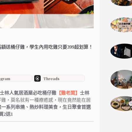
額送桶仔雞，學生內用吃雞只要399超划算！
agram
Threads
台北士林人氣居酒屋必吃桶仔雞
【雞老闆】
士林
仔雞，莫名就有一種療癒感，現在竟然能在居
建一系列串燒、熱炒料理美食，生日聚會首選
2送1