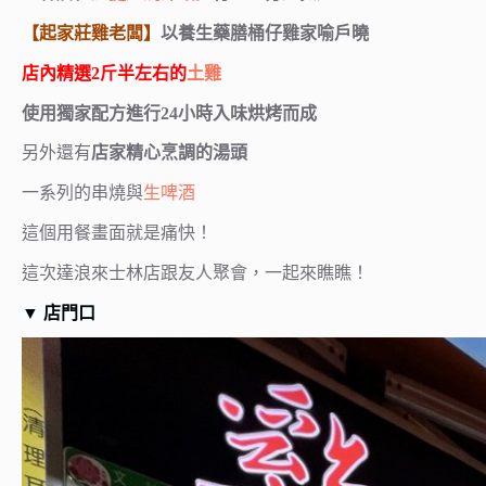
【起家莊雞老闆】
以養生藥膳桶仔雞家喻戶曉
店內精選2斤半左右的
土雞
使用獨家配方進行24小時入味烘烤而成
另外還有
店家精心烹調的湯頭
一系列的串燒與
生啤酒
這個用餐畫面就是痛快！
這次達浪來士林店跟友人聚會，一起來瞧瞧！
▼
店門口