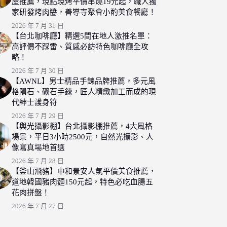
屋推薦，現點現烤平價串燒19元起，職人獨
家研發烤肉醬，善導寺聚會小酌美食餐廳！
2026 年 7 月 31 日
【台北咖啡廳】精選5間在地人激推名單：
高評價不踩雷、質感必訪特色咖啡廳全攻
略！
2026 年 7 月 30 日
【AWNL】男士精品手鍊品牌推薦，多元風
格隕石、礦石手鍊，匠人精緻加工而成的現
代紳士護身符
2026 年 7 月 29 日
【與光攝影棚】台北攝影棚推薦，4大風格
場景，平日3小時2500元，自然光攝影、人
像寫真場地首選
2026 年 7 月 28 日
【釜山飛豬】中和景安人氣平價美食推薦，
道地韓國豬肉麵150元起，特色必吃血腸五
花肉拼盤！
2026 年 7 月 27 日