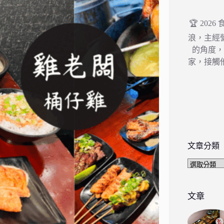
🏆 202
浪，主經
的角度
家，接觸
文章分類
文
章
分
類
文章