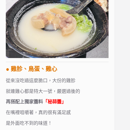
● 雞胗、鳥蛋、雞心
從來沒吃過這麼脆口，大份的雞胗
就連雞心都是特大一號，嚴選過後的
再搭配上獨家醬料
「秘蒜醬」
在嘴裡咀嚼著，真的很有滿足感
是外面吃不到的味道！