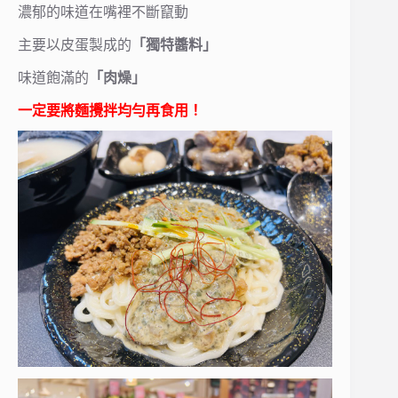
濃郁的味道在嘴裡不斷竄動
主要以皮蛋製成的
「獨特醬料」
味道飽滿的
「肉燥」
一定要將麵攪拌均勻再食用！