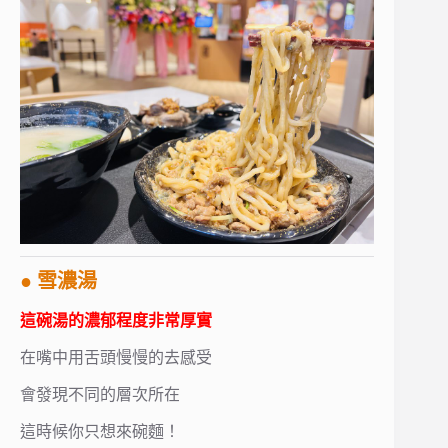
● 雪濃湯
這碗湯的濃郁程度非常厚實
在嘴中用舌頭慢慢的去感受
會發現不同的層次所在
這時候你只想來碗麵！