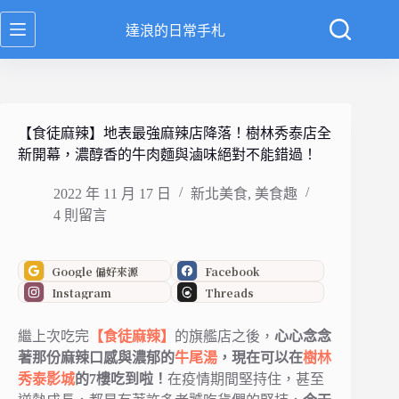
跳
達浪的日常手札
至
主
要
內
容
【食徒麻辣】地表最強麻辣店降落！樹林秀泰店全
新開幕，濃醇香的牛肉麵與滷味絕對不能錯過！
2022 年 11 月 17 日
新北美食
,
美食趣
4 則留言
Google 偏好來源
Facebook
Instagram
Threads
繼上次吃完
【食徒麻辣】
的旗艦店之後，
心心念念
著那份麻辣口感與濃郁的
牛尾湯
，現在可以在
樹林
秀泰影城
的7樓吃到啦！
在疫情期間堅持住，甚至