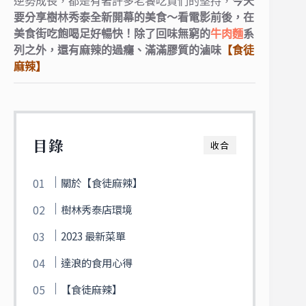
逆勢成長，
都是有著許多老饕吃貨們的堅持，
今天
要分享樹林秀泰全新開幕的美食～
看電影前後，在
美食街吃飽喝足好暢快！
除了回味無窮的
牛肉麵
系
列之外，
還有麻辣的過癮、滿滿膠質的滷味
【食徒
麻辣】
目錄
收合
關於【食徒麻辣】
樹林秀泰店環境
2023 最新菜單
達浪的食用心得
【食徒麻辣】