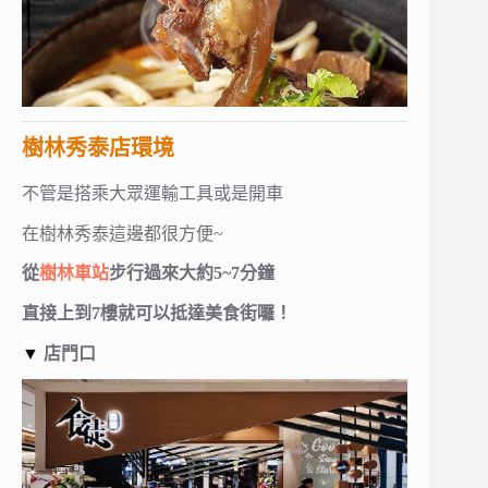
樹林秀泰店環境
不管是搭乘大眾運輸工具或是開車
在樹林秀泰這邊都很方便~
從
樹林車站
步行過來大約5~7分鐘
直接上到7樓就可以抵達美食街囉！
▼
店門口