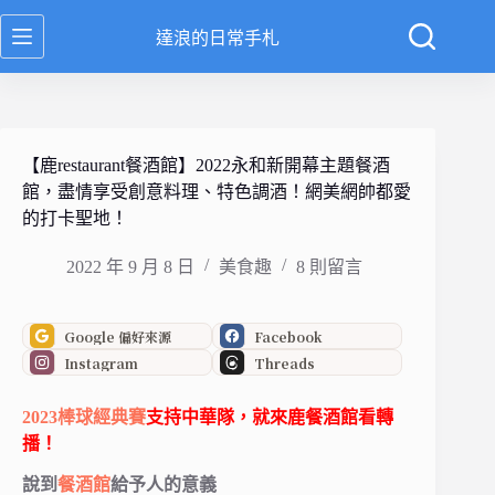
跳
達浪的日常手札
至
主
要
內
容
【鹿restaurant餐酒館】2022永和新開幕主題餐酒
館，盡情享受創意料理、特色調酒！網美網帥都愛
的打卡聖地！
2022 年 9 月 8 日
美食趣
8 則留言
Google 偏好來源
Facebook
Instagram
Threads
2023棒球經典賽
支持中華隊，就來鹿餐酒館看轉
播！
說到
餐酒館
給予人的意義