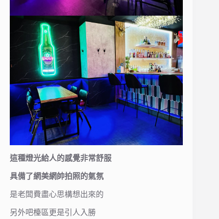
這種燈光給人的感覺非常舒服
具備了網美網帥拍照的氣氛
是老闆費盡心思構想出來的
另外吧檯區更是引人入勝