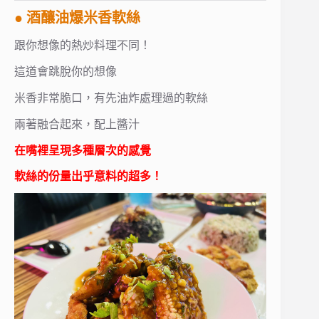
● 酒釀油爆米香軟絲
跟你想像的熱炒料理不同！
這道會跳脫你的想像
米香非常脆口，有先油炸處理過的軟絲
兩著融合起來，配上醬汁
在嘴裡呈現多種層次的感覺
軟絲的份量出乎意料的超多！