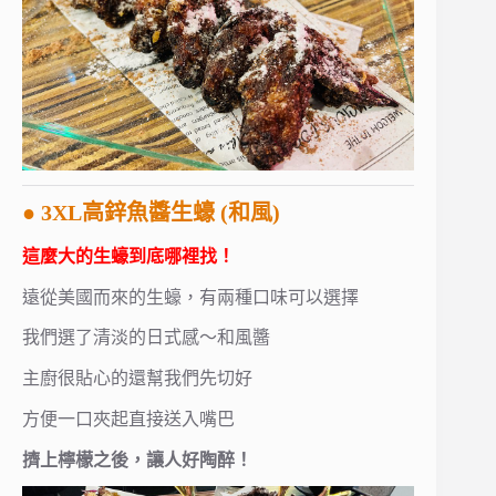
● 3XL高鋅魚醬生蠔 (和風)
這麼大的生蠔到底哪裡找！
遠從美國而來的生蠔，有兩種口味可以選擇
我們選了清淡的日式感～和風醬
主廚很貼心的還幫我們先切好
方便一口夾起直接送入嘴巴
擠上檸檬之後，讓人好陶醉！