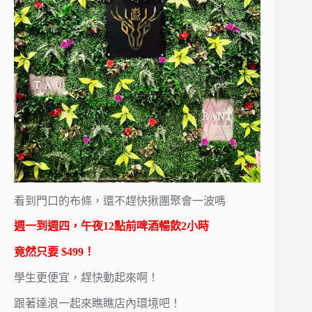
看到門口的布條，還不趕快揪團聚會一波嗎
週一到週四，午夜12點前啤酒暢飲2小時
竟然只要 $499！
學生更便宜，趕快動起來啊！
跟著達浪一起來瞧瞧店內環境吧！