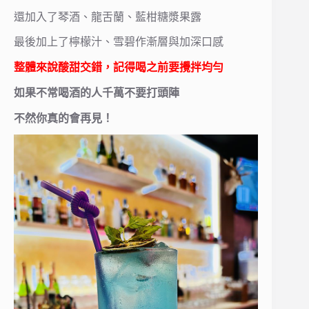
還加入了琴酒、龍舌蘭、藍柑糖漿果露
最後加上了檸檬汁、雪碧作漸層與加深口感
整體來說酸甜交錯，記得喝之前要攪拌均勻
如果不常喝酒的人千萬不要打頭陣
不然你真的會再見！