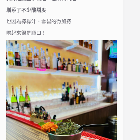
增添了不少酸甜度
也因為檸檬汁、雪碧的微加持
喝起來很是順口！