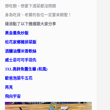
想吃飽、想要下酒菜都沒問題
身為吃貨、老饕的各位一定要來朝聖！
達浪點了以下幾樣跟大家分享
黑金墨魚炒飯
松花家鄉豬排菜飯
酒釀油爆米香軟絲
威士忌可可手羽先
3XL高鋅魚醬生蠔 (和風)
歐爸泡菜牛五花
再見
飛向宇宙