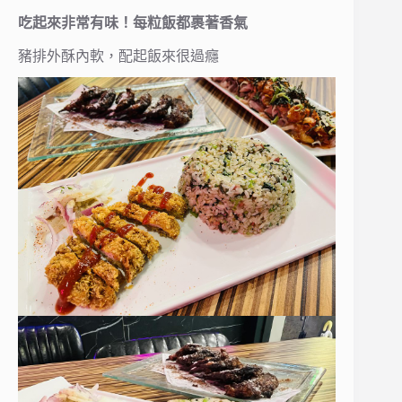
吃起來非常有味！每粒飯都裹著香氣
豬排外酥內軟，配起飯來很過癮