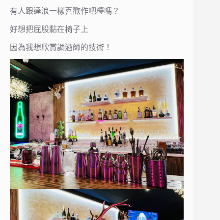
有人跟達浪一樣喜歡作吧檯嗎？
好想把屁股黏在椅子上
因為我想欣賞調酒師的技術！