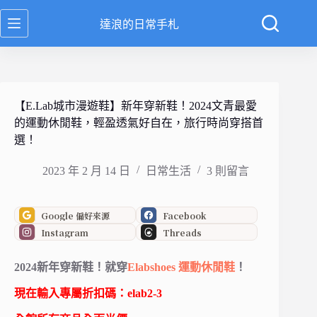
跳
達浪的日常手札
至
主
要
內
容
【E.Lab城市漫遊鞋】新年穿新鞋！2024文青最愛
的運動休閒鞋，輕盈透氣好自在，旅行時尚穿搭首
選！
2023 年 2 月 14 日
日常生活
3 則留言
Google 偏好來源
Facebook
Instagram
Threads
2024新年穿新鞋！就穿
Elabshoes 運動休閒鞋
！
現在輸入專屬折扣碼：elab2-3