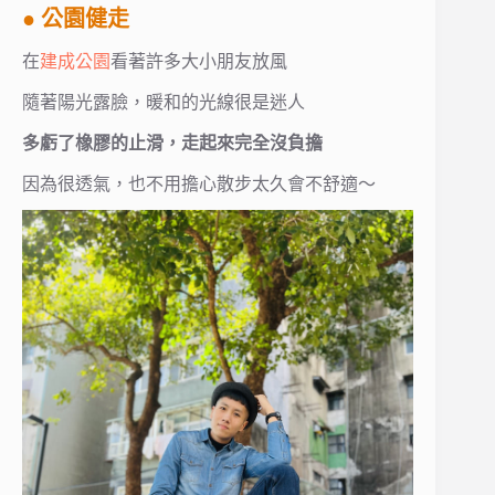
● 公園健走
在
建成公園
看著許多大小朋友放風
隨著陽光露臉，暖和的光線很是迷人
多虧了橡膠的止滑，走起來完全沒負擔
因為很透氣，也不用擔心散步太久會不舒適～