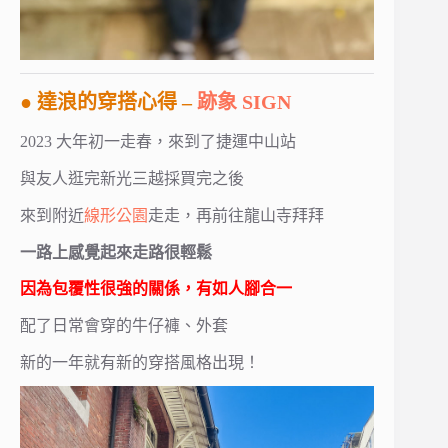
● 達浪的穿搭心得 –
跡象 SIGN
2023 大年初一走春，來到了捷運中山站
與友人逛完新光三越採買完之後
來到附近
線形公園
走走，再前往龍山寺拜拜
一路上感覺起來走路很輕鬆
因為包覆性很強的關係，有如人腳合一
配了日常會穿的牛仔褲、外套
新的一年就有新的穿搭風格出現！