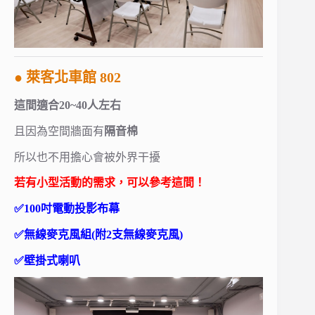
● 萊客北車館 802
這間適合20~40人左右
且因為空間牆面有
隔音棉
所以也不用擔心會被外界干擾
若有小型活動的需求，可以參考這間！
✅100吋電動投影布幕
✅無線麥克風組(附2支無線麥克風)
✅壁掛式喇叭