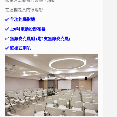
如果有需要百人會議、活動
在這裡是真的很理想！
✅ 全功能攝影機
✅ 120吋電動投影布幕
✅ 無線麥克風組 (附2支無線麥克風)
✅ 壁掛式喇叭