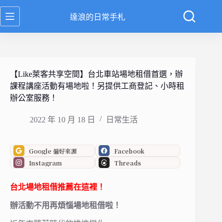
跳
達浪的日常手札
至
主
要
內
容
【Like萊客共享空間】台北車站場地租借首選，辦
課程講座活動有場地啦！另提供工商登記、小時租
辦公室服務！
2022 年 10 月 18 日
日常生活
Google 偏好來源
Facebook
Instagram
Threads
台北場地租借推薦在這裡！
辦活動不用再煩惱場地租借啦！