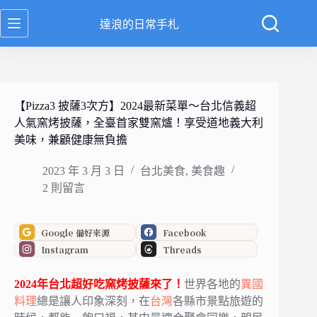
跳
達浪的日常手札
至
主
要
內
容
【Pizza3 披薩3次方】2024最新菜單～台北信義超
人氣窯烤披薩，全臺首家雙窯爐！享受道地義大利
美味，兼顧健康無負擔
2023 年 3 月 3 日
台北美食
,
美食趣
2 則留言
Google 偏好來源
Facebook
Instagram
Threads
2024年台北超好吃
窯烤披薩
來了！
世界各地的
異國
料理
總是讓人印象深刻，
在
台灣
各縣市景點旅遊的