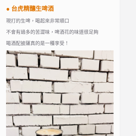
● 台虎精釀生啤酒
現打的生啤，喝起來非常順口
不會有過多的苦澀味，啤酒花的味道很足夠
喝酒配披薩真的是一種享受！