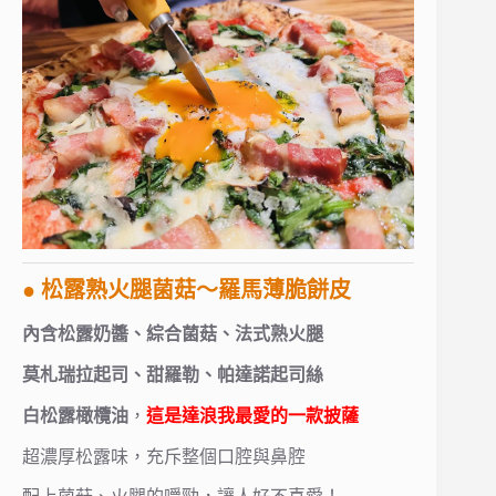
● 松露熟火腿菌菇～羅馬薄脆餅皮
內含松露奶醬、綜合菌菇、法式熟火腿
莫札瑞拉起司、甜羅勒、帕達諾起司絲
白松露橄欖油
，
這是達浪我最愛的一款披薩
超濃厚松露味，充斥整個口腔與鼻腔