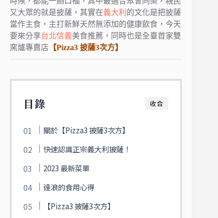
時候，都能一飽口福，
其中最適合聚會同樂，親民
又大眾的就是披薩，
其實在
義大利
的文化是把披薩
當作主食，
主打新鮮天然無添加的健康飲食，
今天
要來分享
台北
信義
美食推薦，
同時也是全臺首家雙
窯爐專賣店
【Pizza3 披薩3次方】
目錄
收合
關於【Pizza3 披薩3次方】
快速認識正宗義大利披薩！
2023 最新菜單
達浪的食用心得
【Pizza3 披薩3次方】