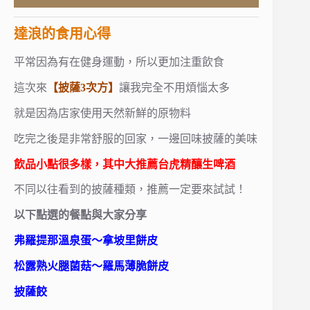
達浪的食用心得
平常因為有在健身運動，所以更加注重飲食
這次來
【披薩3次方】
讓我完全不用煩惱太多
就是因為店家使用天然新鮮的原物料
吃完之後是非常舒服的回家，一邊回味披薩的美味
飲品小點很多樣，其中大推薦台虎精釀生啤酒
不同以往看到的披薩種類，推薦一定要來試試！
以下點選的餐點與大家分享
弗羅提那溫泉蛋～拿坡里餅皮
松露熟火腿菌菇～羅馬薄脆餅皮
披薩餃