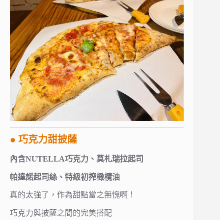
● 巧克力甜披薩
內含NUTELLA巧克力、莫札瑞拉起司
帕達諾起司絲、特級初搾橄欖油
真的太強了，作為甜點當之無愧啊！
巧克力與披薩之間的完美搭配