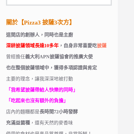
關於【Pizza3 披薩3次方】
這間店的創辦人，同時也是主廚
深耕披薩領域長達10多年
，自身非常喜愛吃
披薩
曾經擔任
義大利APN披薩協會的推廣大使
也在整個披薩領域中，獲得多項認證與肯定
主要的理念，讓我深深地被打動
「我希望披薩帶給人快樂的同時」
「吃起來也沒有額外的負擔」
店內的麵糰都是
長時間72小時發酵
充滿益菌種
，還有天然的麥香味
使用的食材也是高品質首選，非常新鮮！