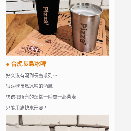
● 台虎長島冰啤
好久沒有喝到長島系列～
很喜歡長島冰啤的酒感
彷彿把所有的煩惱一瞬間一起帶走
只能用痛快來形容！