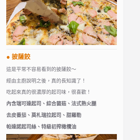
● 披薩餃
這是平常不容易看到的披薩餃～
經由主廚說明之後，真的長知識了！
吃起來真的很濃厚的起司味，很喜歡！
內含瑞可達起司、綜合菌菇、法式熟火腿
去皮番茄、莫札瑞拉起司、甜羅勒
帕達諾起司絲、特級初搾橄欖油