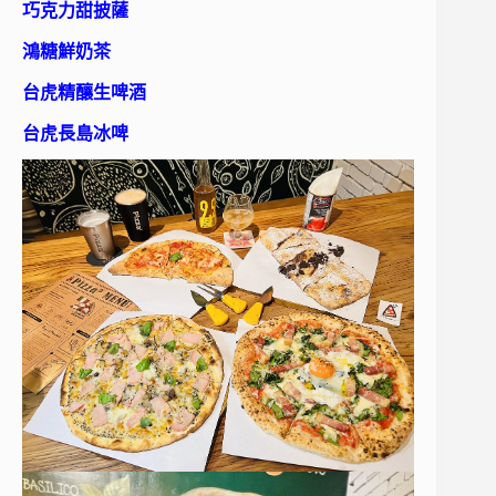
巧克力甜披薩
鴻糖鮮奶茶
台虎精釀生啤酒
台虎長島冰啤