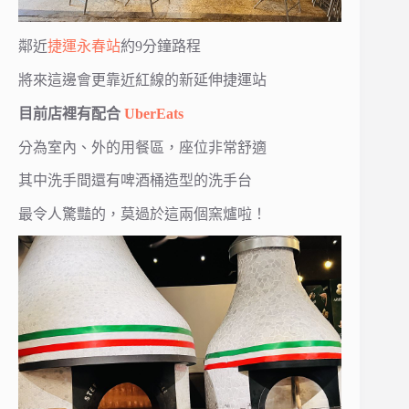
鄰近
捷運永春站
約9分鐘路程
將來這邊會更靠近紅線的新延伸捷運站
目前店裡有配合
UberEats
分為室內、外的用餐區，座位非常舒適
其中洗手間還有啤酒桶造型的洗手台
最令人驚豔的，莫過於這兩個窯爐啦！