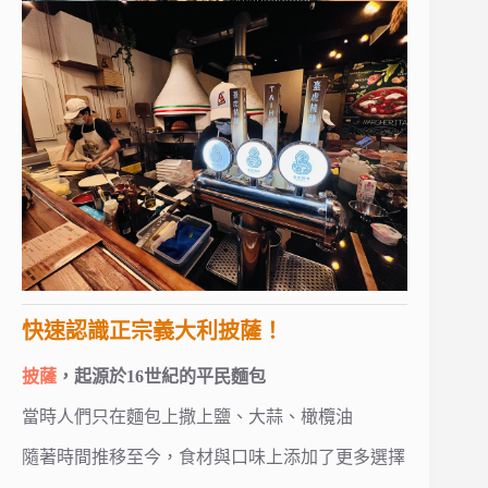
快速認識正宗義大利披薩！
披薩
，起源於16世紀的平民麵包
當時人們只在麵包上撒上鹽、大蒜、橄欖油
隨著時間推移至今，食材與口味上添加了更多選擇