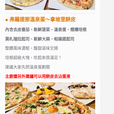
● 弗羅提那溫泉蛋～拿坡里餅皮
內含去皮番茄、新鮮菠菜、溫泉蛋、煙燻培根
莫札瑞拉起司、新鮮大蒜、帕達諾起司
整體風味濃郁，酸甜滋味交錯
培根超級大塊，吃起來很滿足！
建議大家先把溫泉蛋劃開
主廚還另外建議可以用餅皮去沾蛋液