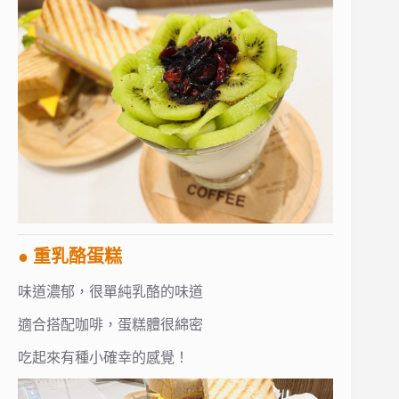
● 重乳酪蛋糕
味道濃郁，很單純乳酪的味道
適合搭配咖啡，蛋糕體很綿密
吃起來有種小確幸的感覺！