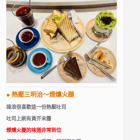
● 熱壓三明治～煙燻火腿
達浪很喜歡這一份熱壓吐司
吐司上刷有黃芥末醬
煙燻火腿的味道非常到位