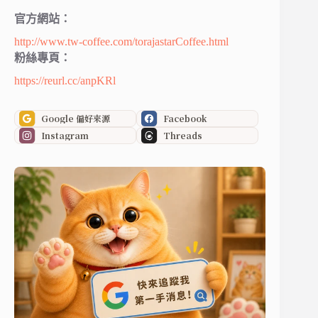
官方網站：
http://www.tw-coffee.com/torajastarCoffee.html
粉絲專頁：
https://reurl.cc/anpKRl
Google 偏好來源
Facebook
Instagram
Threads