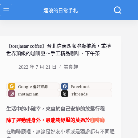
跳
達浪的日常手札
至
主
要
內
容
【torajastar coffee】台北信義區咖啡廳推薦，秉持
世界頂級的咖啡豆～手工精品咖啡、下午茶
2022 年 7 月 21 日
美食趣
Google 偏好來源
Facebook
Instagram
Threads
生活中的小確幸，來自於自己安排的放鬆行程
除了運動健身外，最能夠紓壓的莫過於
咖啡廳
在咖啡廳裡，無論是好友小聚或是獨處都有不同體