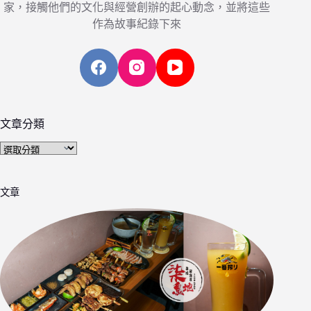
家，接觸他們的文化與經營創辦的起心動念，並將這些
作為故事紀錄下來
文章分類
文
章
分
文章
類