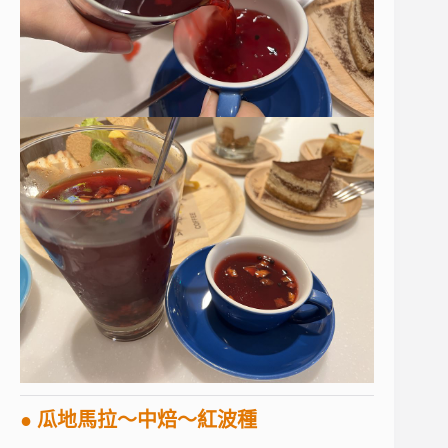
● 瓜地馬拉～中焙～紅波種