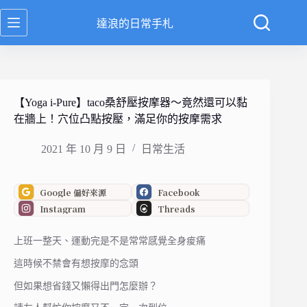
跳
達浪的日常手札
至
主
要
內
容
【Yoga i-Pure】taco桑舒壓按摩器～竟然還可以黏
在牆上！穴位凸點按壓，滿足你的按摩需求
2021 年 10 月 9 日
日常生活
Google 偏好來源
Facebook
Instagram
Threads
上班一整天、運動完是不是常常感覺全身痠痛
這時候不禁會有想按摩的念頭
但如果想省錢又懶得出門怎麼辦？