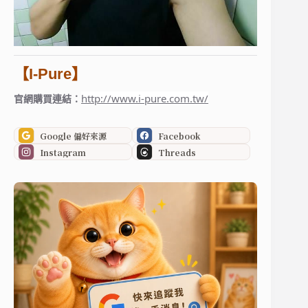
【I-Pure】
http://www.i-pure.com.tw/
官網購買連結：
Google 偏好來源
Facebook
Instagram
Threads