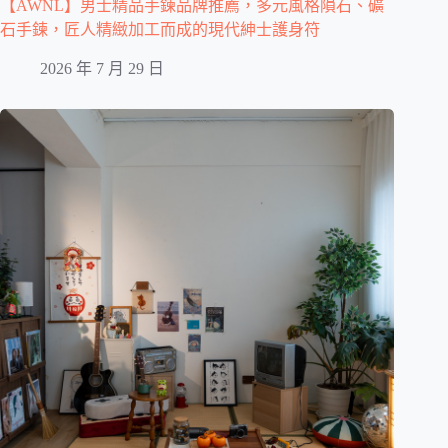
【AWNL】男士精品手鍊品牌推薦，多元風格隕石、礦
石手鍊，匠人精緻加工而成的現代紳士護身符
2026 年 7 月 29 日