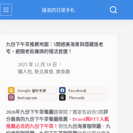
跳
達浪的日常手札
至
主
要
內
容
九份下午茶推薦地圖：5間絕美海景與隱藏版老
宅，避開老街擁擠的慢活首選！
2025 年 12 月 18 日
懶人包
,
新北美食
,
美食趣
Google 偏好來源
Facebook
Instagram
Threads
2026年九份下午茶餐廳
選哪間？獨家告訴你5間
評
分最高的九份下午茶餐廳推薦
，
Dcard與PTT人氣
推薦必去的九份下午茶！
想找
九份海景咖啡廳
、
九