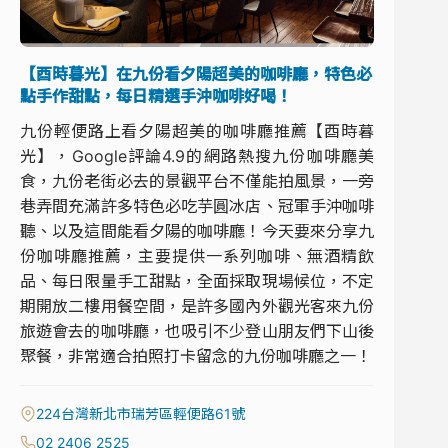
【酉時暮光】在九份看夕陽超美的咖啡廳，特色必
點手作甜點，每日精選手沖咖啡好喝！
九份輕便路上看夕陽超美的咖啡廳推薦【酉時暮
光】，Google評論4.9的網路熱搜九份咖啡廳美
食，九份老街必去的景觀平台不僅能拍風景，一旁
巷弄間充滿許多特色必吃芋圓冰店、冠軍手沖咖啡
聽、以及這間能看夕陽的咖啡廳！今天要來分享九
份咖啡廳推薦，主要提供一系列咖啡、無酒精飲
品、每日限量手工甜點，全面採取現場候位，不定
期開放二樓用餐空間，是許多國內外觀光客來九份
旅遊會去的咖啡廳，也吸引不少登山朋友們下山後
聚餐，非常適合拍照打卡留念的九份咖啡廳之一！
224台灣新北市瑞芳區輕便路61號
02 2406 2525