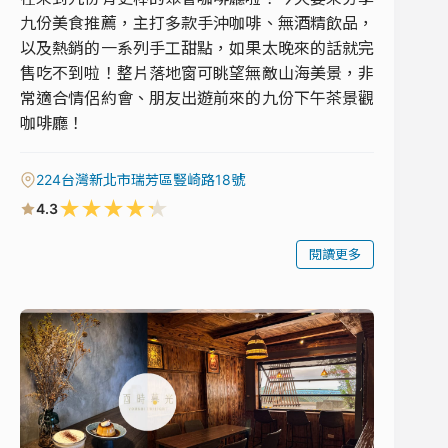
九份美食推薦，主打多款手沖咖啡、無酒精飲品，
以及熱銷的一系列手工甜點，如果太晚來的話就完
售吃不到啦！整片落地窗可眺望無敵山海美景，非
常適合情侶約會、朋友出遊前來的九份下午茶景觀
咖啡廳！
224台灣新北市瑞芳區豎崎路18號
★
★
★
★
★
4.3
閱讀更多