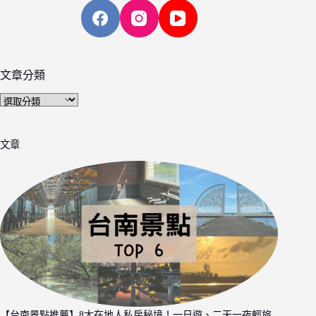
文章分類
文
章
分
文章
類
【台南景點推薦】8大在地人私房秘境！一日遊、二天一夜輕旅