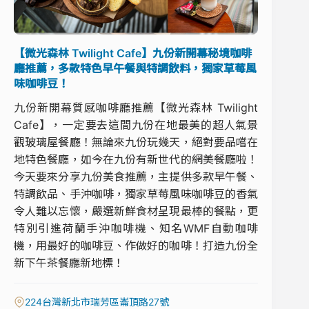
【微光森林 Twilight Cafe】九份新開幕秘境咖啡
廳推薦，多款特色早午餐與特調飲料，獨家草莓風
味咖啡豆！
九份新開幕質感咖啡廳推薦【微光森林 Twilight
Cafe】，一定要去這間九份在地最美的超人氣景
觀玻璃屋餐廳！無論來九份玩幾天，絕對要品嚐在
地特色餐廳，如今在九份有新世代的網美餐廳啦！
今天要來分享九份美食推薦，主提供多款早午餐、
特調飲品、手沖咖啡，獨家草莓風味咖啡豆的香氣
令人難以忘懷，嚴選新鮮食材呈現最棒的餐點，更
特別引進荷蘭手沖咖啡機、知名WMF自動咖啡
機，用最好的咖啡豆、作做好的咖啡！打造九份全
新下午茶餐廳新地標！
224台灣新北市瑞芳區崙頂路27號