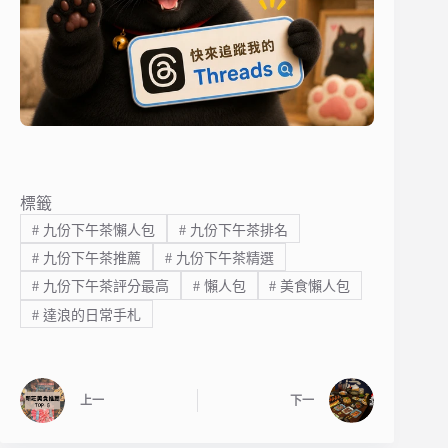
標籤
#
九份下午茶懶人包
#
九份下午茶排名
#
九份下午茶推薦
#
九份下午茶精選
#
九份下午茶評分最高
#
懶人包
#
美食懶人包
#
達浪的日常手札
上一
下一