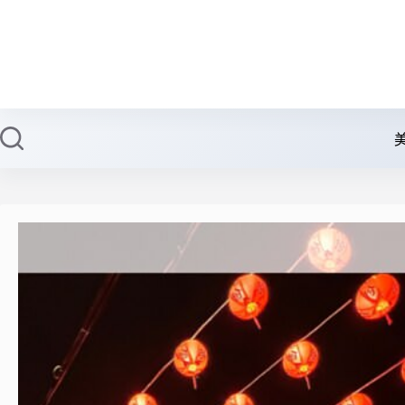
跳
至
主
要
內
容