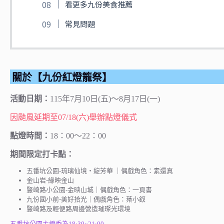
看更多九份美食推薦
常見問題
關於【九份紅燈籠祭】
活動日期：
11
5
年7月10日(五)～8月17日(一)
因颱風延期至07/18(六)舉辦點燈儀式
點燈時間：
18：00～22：00
期間限定打卡點：
五番坑公園-琉璃仙境‧綻芳華 ｜偶戲角色：素還真
金山岩-緣映金山
豎崎路小公園-金映山城｜偶戲角色：一頁書
九份國小前-美好拾光｜偶戲角色：葉小釵
豎崎路及輕便路周邊營造璀璨光環境
五番坑公園主燈秀為18:30~21:00