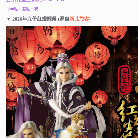
每半點、整點一次
▼ 2026年九份紅燈籠祭 (源自
新北旅客
)