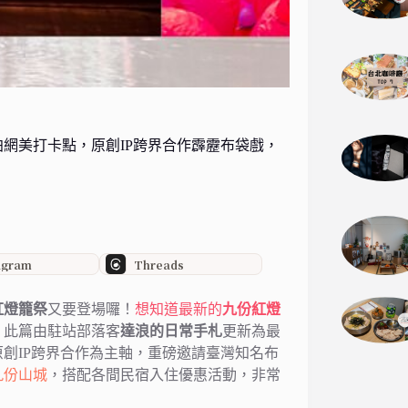
網美打卡點，原創IP跨界合作霹靂布袋戲，
agram
Threads
紅燈籠祭
又要登場囉！
想知道最新的
九份紅燈
！
此篇由駐站部落客
達浪的日常手札
更新為最
創IP跨界合作為主軸，重磅邀請臺灣知名布
九份山城
，搭配各間民宿入住優惠活動，非常