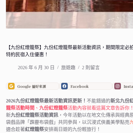
【九份紅燈籠祭】九份紅燈籠祭最新活動資訊，期間限定必拍
特約民宿入住優惠！
2026 年 6 月 30 日
旅遊趣
2 則留言
Google 偏好來源
Facebook
Inst
2026九份紅燈籠祭最新活動資訊更新！
不能錯過的
新北九份
籠祭活動時間
、
九份紅燈籠祭
活動內容就看這篇文章告訴你
新
九份紅燈籠祭活動資訊
，今年活動以在地文化傳承與經典原
袋戲品牌「霹靂布袋戲」共同參與，以沉浸式俠義美學點亮
適合趁著
紅燈籠祭
安排兩日遊的九份輕旅行！