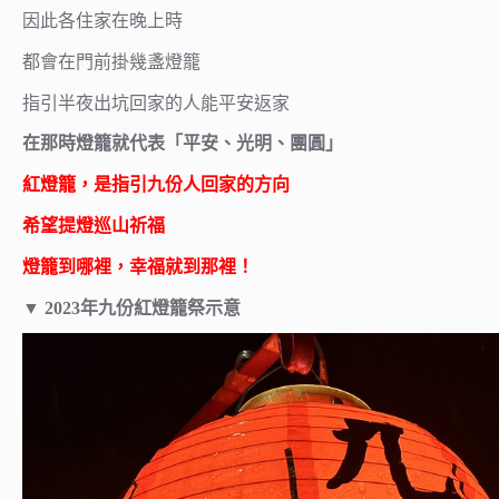
因此各住家在晚上時
都會在門前掛幾盞燈籠
指引半夜出坑回家的人能平安返家
在那時燈籠就代表「平安、光明、團圓」
紅燈籠，是指引九份人回家的方向
希望提燈巡山祈福
燈籠到哪裡，幸福就到那裡！
▼ 2023年九份紅燈籠祭示意