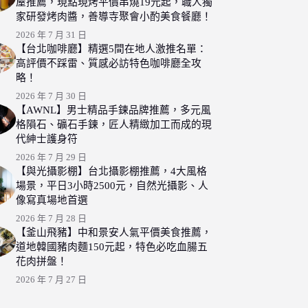
屋推薦，現點現烤平價串燒19元起，職人獨
家研發烤肉醬，善導寺聚會小酌美食餐廳！
2026 年 7 月 31 日
【台北咖啡廳】精選5間在地人激推名單：
高評價不踩雷、質感必訪特色咖啡廳全攻
略！
2026 年 7 月 30 日
【AWNL】男士精品手鍊品牌推薦，多元風
格隕石、礦石手鍊，匠人精緻加工而成的現
代紳士護身符
2026 年 7 月 29 日
【與光攝影棚】台北攝影棚推薦，4大風格
場景，平日3小時2500元，自然光攝影、人
像寫真場地首選
2026 年 7 月 28 日
【釜山飛豬】中和景安人氣平價美食推薦，
道地韓國豬肉麵150元起，特色必吃血腸五
花肉拼盤！
2026 年 7 月 27 日