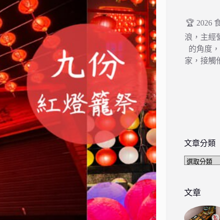
🏆 202
浪，主經
的角度
家，接觸
文章分類
文
章
分
類
文章