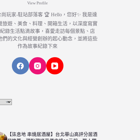
View Profile
6 食尚玩家-駐站部落客 🏆 Hello，您好✨ 我是達
營旅遊、美食、料理、開箱生活，以深度寫實
，紀錄生活點滴故事，喜愛走訪每個景點、店
他們的文化與經營創辦的起心動念，並將這些
作為故事紀錄下來
【柒息地 串燒居酒屋】台北華山高評分居酒