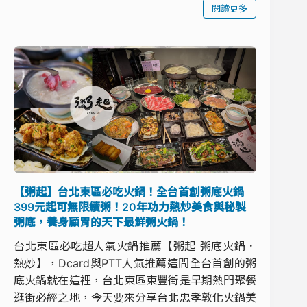
閱讀更多
【粥起】台北東區必吃火鍋！全台首創粥底火鍋
399元起可無限續粥！20年功力熱炒美食與秘製
粥底，養身顧胃的天下最鮮粥火鍋！
台北東區必吃超人氣火鍋推薦【粥起 粥底火鍋．
熱炒】，Dcard與PTT人氣推薦這間全台首創的粥
底火鍋就在這裡，台北東區東豐街是早期熱門聚餐
逛街必經之地，今天要來分享台北忠孝敦化火鍋美