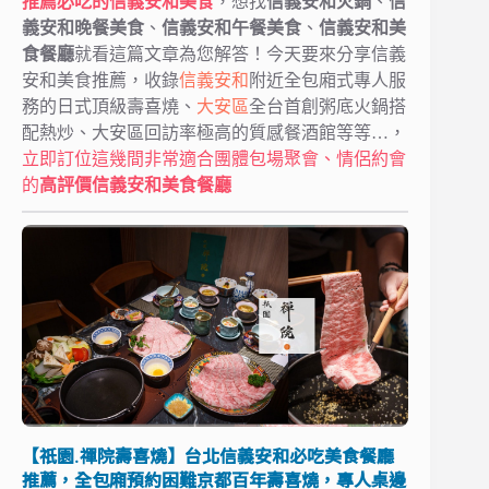
推薦必吃的信義安和美食
，想找
信義安和火鍋
、
信
義安和晚餐美食
、
信義安和午餐美食
、
信義安和美
食餐廳
就看這篇文章為您解答！今天要來分享信義
安和美食推薦，收錄
信義安和
附近全包廂式專人服
務的日式頂級壽喜燒、
大安區
全台首創粥底火鍋搭
配熱炒、大安區回訪率極高的質感餐酒館等等…，
立即訂位這幾間非常適合團體包場聚會、情侶約會
的
高評價信義安和美食餐廳
【祇園.禪院壽喜燒】台北信義安和必吃美食餐廳
推薦，全包廂預約困難京都百年壽喜燒，專人桌邊