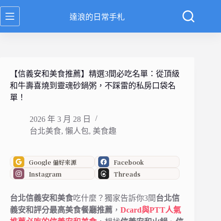
跳
達浪的日常手札
至
主
要
內
容
【信義安和美食推薦】精選3間必吃名單：從頂級
和牛壽喜燒到靈魂砂鍋粥，不踩雷的私房口袋名
單！
2026 年 3 月 28 日
台北美食
,
懶人包
,
美食趣
Google 偏好來源
Facebook
Instagram
Threads
台北信義安和美食
吃什麼？獨家告訴你3間
台北信
義安和評分最高美食餐廳推薦
，
Dcard與PTT人氣