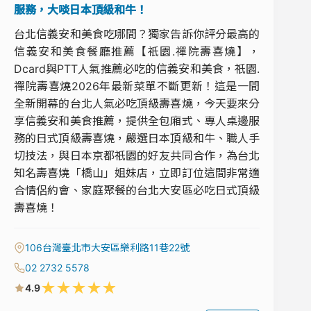
服務，大啖日本頂級和牛！
台北信義安和美食吃哪間？獨家告訴你評分最高的
信義安和美食餐廳推薦【祇園.禪院壽喜燒】，
Dcard與PTT人氣推薦必吃的信義安和美食，祇園.
禪院壽喜燒2026年最新菜單不斷更新！這是一間
全新開幕的台北人氣必吃頂級壽喜燒，今天要來分
享信義安和美食推薦，提供全包廂式、專人桌邊服
務的日式頂級壽喜燒，嚴選日本頂級和牛、職人手
切技法，與日本京都祇園的好友共同合作，為台北
知名壽喜燒「橋山」姐妹店，立即訂位這間非常適
合情侶約會、家庭聚餐的台北大安區必吃日式頂級
壽喜燒！
106台灣臺北市大安區樂利路11巷22號
02 2732 5578
★
★
★
★
★
4.9