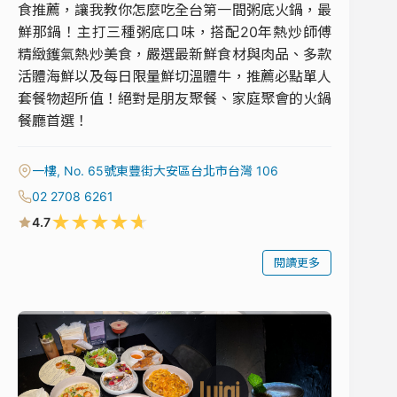
食推薦，讓我教你怎麼吃全台第一間粥底火鍋，最
鮮那鍋！主打三種粥底口味，搭配20年熱炒師傅
精緻鑊氣熱炒美食，嚴選最新鮮食材與肉品、多款
活體海鮮以及每日限量鮮切溫體牛，推薦必點單人
套餐物超所值！絕對是朋友聚餐、家庭聚會的火鍋
餐廳首選！
一樓, No. 65號東豐街大安區台北市台灣 106
02 2708 6261
★
★
★
★
★
4.7
閱讀更多