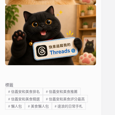
標籤
#
信義安和美食排名
#
信義安和美食推薦
#
信義安和美食精選
#
信義安和美食評分最高
#
懶人包
#
美食懶人包
#
達浪的日常手札