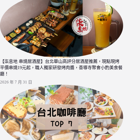
【柒息地 串燒居酒屋】台北華山高評分居酒屋推薦，現點現烤
平價串燒19元起，職人獨家研發烤肉醬，善導寺聚會小酌美食餐
廳！
2026 年 7 月 31 日