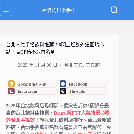
跳
達浪的日常手札
至
主
要
內
容
台北人氣手搖飲料推薦！6間上班族外送團購必
點，高CP值不踩雷名單
2025 年 11 月 30 日
台北美食
,
美食趣
Google 偏好來源
Facebook
Instagram
Threads
2025年台北飲料店
喝哪間？獨家告訴你
6間
評分最
高的
台北飲料店推薦，
Dcard與PTT人氣推薦必喝
的台北手搖飲！
想找
台北飲料店排行
、
台北最新飲
料店
、
台北手搖飲排名
就看這篇文章為您解答！今