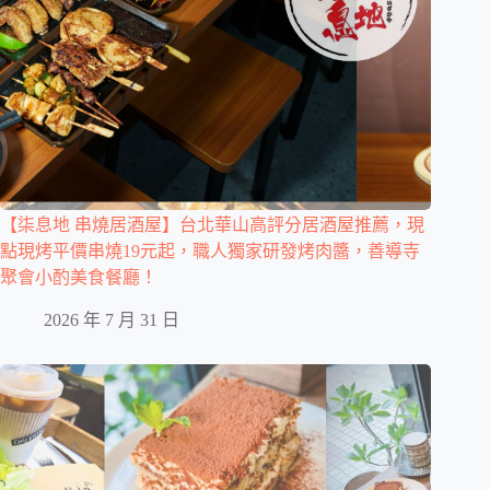
【柒息地 串燒居酒屋】台北華山高評分居酒屋推薦，現
點現烤平價串燒19元起，職人獨家研發烤肉醬，善導寺
聚會小酌美食餐廳！
2026 年 7 月 31 日