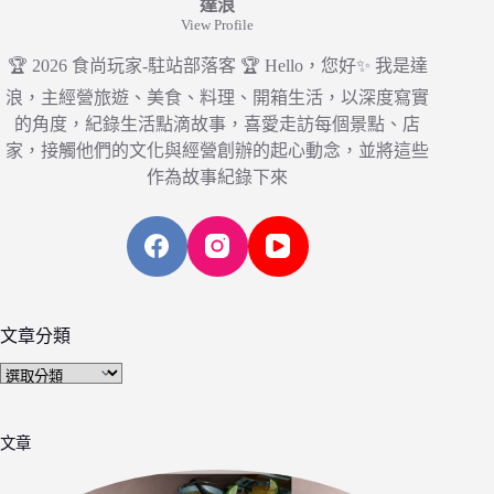
達浪
View Profile
🏆 2026 食尚玩家-駐站部落客 🏆 Hello，您好✨ 我是達
浪，主經營旅遊、美食、料理、開箱生活，以深度寫實
的角度，紀錄生活點滴故事，喜愛走訪每個景點、店
家，接觸他們的文化與經營創辦的起心動念，並將這些
作為故事紀錄下來
文章分類
文
章
分
文章
類