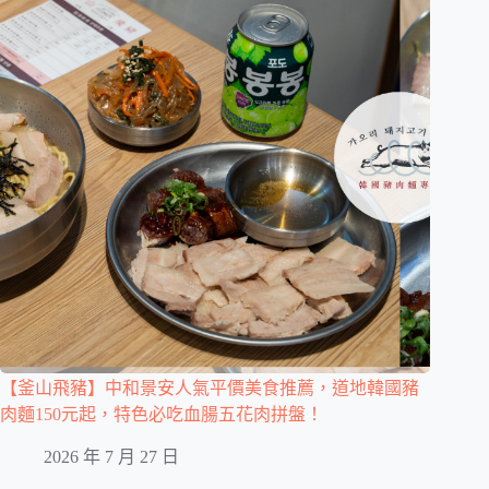
【釜山飛豬】中和景安人氣平價美食推薦，道地韓國豬
肉麵150元起，特色必吃血腸五花肉拼盤！
2026 年 7 月 27 日