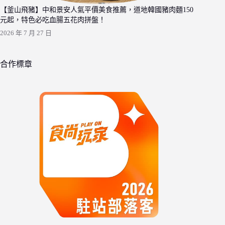
【釜山飛豬】中和景安人氣平價美食推薦，道地韓國豬肉麵150
元起，特色必吃血腸五花肉拼盤！
2026 年 7 月 27 日
合作標章