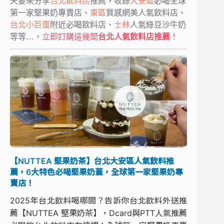
天要來分享
台北飲料店
推薦
，
收錄
大安區
必喝全球
第一家堅果奶專賣店、
東區
質感網美人氣飲料店、
台北小巨蛋
附近必喝飲料店、
士林
人氣綠豆沙牛奶
等等…，
立即訂購這幾間
台北人氣飲料店推薦
！
【NUTTEA 堅果奶茶】台北大安區人氣飲料推
薦，6大特色必喝堅果奶蓋，全球第一家堅果奶專
賣店！
2025年台北飲料喝哪間？告訴你台北飲料外送推
薦【NUTTEA 堅果奶茶】，Dcard與PTT人氣推薦