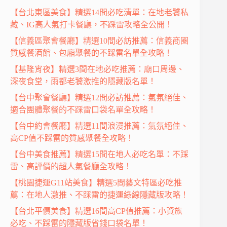
【台北東區美食】精選14間必吃清單：在地老饕私
藏、IG高人氣打卡餐廳，不踩雷攻略全公開！
【信義區聚會餐廳】精選10間必訪推薦：信義商圈
質感餐酒館、包廂聚餐的不踩雷名單全攻略！
【基隆宵夜】精選3間在地必吃推薦：廟口周邊、
深夜食堂，雨都老饕激推的隱藏版名單！
【台中聚會餐廳】精選12間必訪推薦：氣氛絕佳、
適合團體聚餐的不踩雷口袋名單全攻略！
【台中約會餐廳】精選11間浪漫推薦：氣氛絕佳、
高CP值不踩雷的質感聚餐全攻略！
【台中美食推薦】精選15間在地人必吃名單：不踩
雷、高評價的超人氣餐廳全攻略！
【桃園捷運G11站美食】精選5間藝文特區必吃推
薦：在地人激推、不踩雷的捷運綠線隱藏版攻略！
【台北平價美食】精選16間高CP值推薦：小資族
必吃、不踩雷的隱藏版省錢口袋名單！