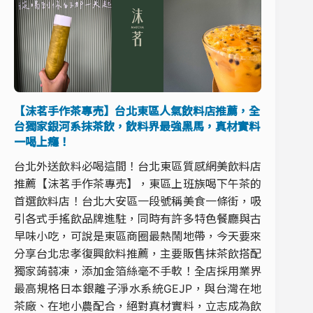
【沫茗手作茶專売】台北東區人氣飲料店推薦，全
台獨家銀河系抹茶飲，飲料界最強黑馬，真材實料
一喝上癮！
台北外送飲料必喝這間！台北東區質感網美飲料店
推薦【沫茗手作茶專売】，東區上班族喝下午茶的
首選飲料店！台北大安區一段號稱美食一條街，吸
引各式手搖飲品牌進駐，同時有許多特色餐廳與古
早味小吃，可說是東區商圈最熱鬧地帶，今天要來
分享台北忠孝復興飲料推薦，主要販售抹茶飲搭配
獨家蒟蒻凍，添加金箔絲毫不手軟！全店採用業界
最高規格日本銀離子淨水系統GEJP，與台灣在地
茶廠、在地小農配合，絕對真材實料，立志成為飲