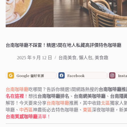
台南咖啡廳不踩雷！精選5間在地人私藏高評價特色咖啡廳
2025 年 9 月 12 日
台南美食
,
懶人包
,
美食趣
Google 偏好來源
Facebook
Inst
台南咖啡廳
吃哪間？告訴你精選5間網路熱搜的
台南咖啡廳推
名在這裡
！
想找
台南咖啡廳排名
、
台南網美咖啡廳
、
台南隱
解答！今天要來分享
台南咖啡廳
推薦，其中收錄
北區
獨家人
啡廳、
中西區
神農街必去特色咖啡廳、
東區
深夜咖啡廳，新
台南質感咖啡廳
清單！