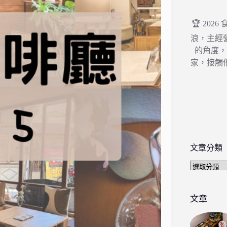
🏆 202
浪，主經
的角度
家，接觸
文章分類
文
章
分
類
文章