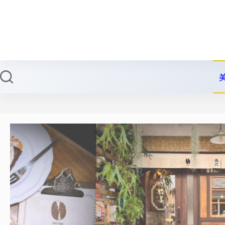
跳
至
主
要
內
容