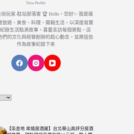
View Profile
6 食尚玩家-駐站部落客 🏆 Hello，您好✨ 我是達
營旅遊、美食、料理、開箱生活，以深度寫實
，紀錄生活點滴故事，喜愛走訪每個景點、店
他們的文化與經營創辦的起心動念，並將這些
作為故事紀錄下來
【柒息地 串燒居酒屋】台北華山高評分居酒