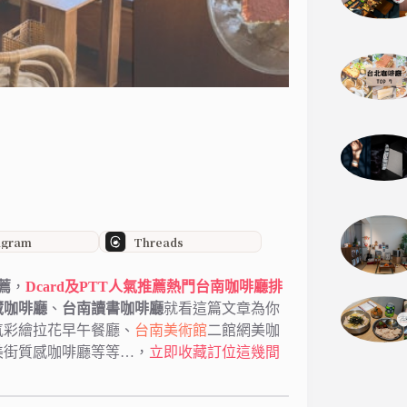
agram
Threads
薦
，
Dcard及PTT人氣推薦
熱門
台南咖啡廳排
藏咖啡廳
、
台南讀書咖啡廳
就看這篇文章為你
氣彩繪拉花早午餐廳、
台南美術館
二館網美咖
美街質感咖啡廳等等…，
立即收藏訂位這幾間