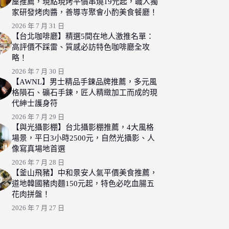
屋推薦，現點現烤平價串燒19元起，職人獨
家研發烤肉醬，善導寺聚會小酌美食餐廳！
2026 年 7 月 31 日
【台北咖啡廳】精選5間在地人激推名單：
高評價不踩雷、質感必訪特色咖啡廳全攻
略！
2026 年 7 月 30 日
【AWNL】男士精品手鍊品牌推薦，多元風
格隕石、礦石手鍊，匠人精緻加工而成的現
代紳士護身符
2026 年 7 月 29 日
【與光攝影棚】台北攝影棚推薦，4大風格
場景，平日3小時2500元，自然光攝影、人
像寫真場地首選
2026 年 7 月 28 日
【釜山飛豬】中和景安人氣平價美食推薦，
道地韓國豬肉麵150元起，特色必吃血腸五
花肉拼盤！
2026 年 7 月 27 日