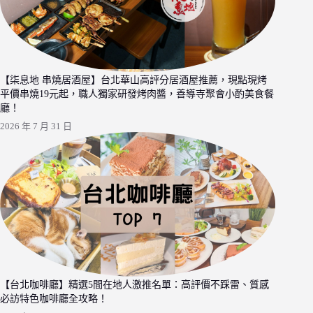
【柒息地 串燒居酒屋】台北華山高評分居酒屋推薦，現點現烤
平價串燒19元起，職人獨家研發烤肉醬，善導寺聚會小酌美食餐
廳！
2026 年 7 月 31 日
【台北咖啡廳】精選5間在地人激推名單：高評價不踩雷、質感
必訪特色咖啡廳全攻略！