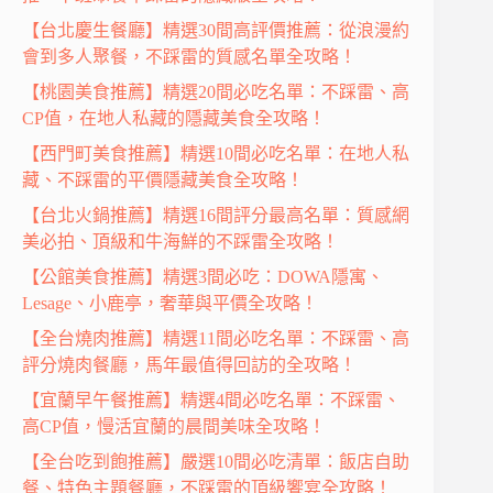
【台北慶生餐廳】精選30間高評價推薦：從浪漫約
會到多人聚餐，不踩雷的質感名單全攻略！
【桃園美食推薦】精選20間必吃名單：不踩雷、高
CP值，在地人私藏的隱藏美食全攻略！
【西門町美食推薦】精選10間必吃名單：在地人私
藏、不踩雷的平價隱藏美食全攻略！
【台北火鍋推薦】精選16間評分最高名單：質感網
美必拍、頂級和牛海鮮的不踩雷全攻略！
【公館美食推薦】精選3間必吃：DOWA隱寓、
Lesage、小鹿亭，奢華與平價全攻略！
【全台燒肉推薦】精選11間必吃名單：不踩雷、高
評分燒肉餐廳，馬年最值得回訪的全攻略！
【宜蘭早午餐推薦】精選4間必吃名單：不踩雷、
高CP值，慢活宜蘭的晨間美味全攻略！
【全台吃到飽推薦】嚴選10間必吃清單：飯店自助
餐、特色主題餐廳，不踩雷的頂級饗宴全攻略！