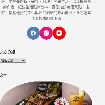
浪，主經營旅遊、美食、料理、開箱生活，以深度寫實
的角度，紀錄生活點滴故事，喜愛走訪每個景點、店
家，接觸他們的文化與經營創辦的起心動念，並將這些
作為故事紀錄下來
文章分類
文
章
分
文章
類