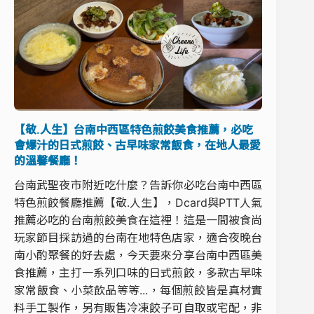
【敬.人生】台南中西區特色煎餃美食推薦，必吃
會爆汁的日式煎餃、古早味家常飯食，在地人最愛
的溫馨餐廳！
台南武聖夜市附近吃什麼？告訴你必吃台南中西區
特色煎餃餐廳推薦【敬.人生】，Dcard與PTT人氣
推薦必吃的台南煎餃美食在這裡！這是一間被食尚
玩家節目採訪過的台南在地特色店家，適合夜晚台
南小酌聚餐的好去處，今天要來分享台南中西區美
食推薦，主打一系列口味的日式煎餃，多款古早味
家常飯食、小菜飲品等等...，每個煎餃皆是真材實
料手工製作，另有販售冷凍餃子可自取或宅配，非