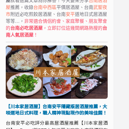
屋
就看這篇文章為你解答！今天要來分享
台南居酒
屋
推薦，收錄
台南
中西區
平價居酒屋、台南
武聖夜
市
附近必吃煎餃居酒屋、台南
安平
道地日式居酒屋
等等…，
非常適合情侶約會、家庭聚餐、朋友聚會
的
台南必吃居酒屋
，立即訂位這幾間網路熱搜的
台
南人氣居酒屋
！
【川本家居酒屋】台南安平隱藏版居酒屋推薦，大
啖道地日式料理，職人精神現點現作的美味佳餚！
台南安平必吃評分最高居酒屋推薦【川本家居酒