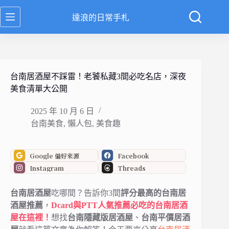
跳
達浪的日常手札
至
主
要
內
容
台南居酒屋不踩雷！老饕私藏3間必吃名店，深夜
美食清單大公開
2025 年 10 月 6 日
台南美食
,
懶人包
,
美食趣
Google 偏好來源
Facebook
Instagram
Threads
台南居酒屋
吃哪間？告訴你3間
評分最高的台南居
酒屋推薦
，
Dcard與PTT人氣推薦必吃的台南居酒
屋在這裡！
想找
台南隱藏版居酒屋
、
台南平價居酒