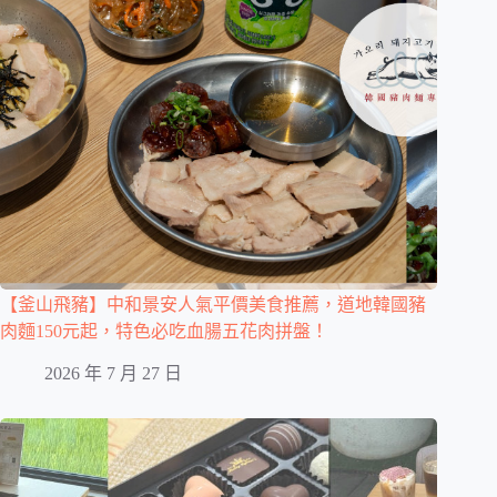
【釜山飛豬】中和景安人氣平價美食推薦，道地韓國豬
肉麵150元起，特色必吃血腸五花肉拼盤！
2026 年 7 月 27 日