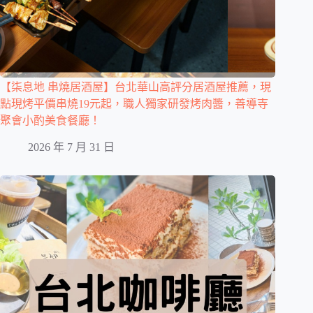
【柒息地 串燒居酒屋】台北華山高評分居酒屋推薦，現
點現烤平價串燒19元起，職人獨家研發烤肉醬，善導寺
聚會小酌美食餐廳！
2026 年 7 月 31 日