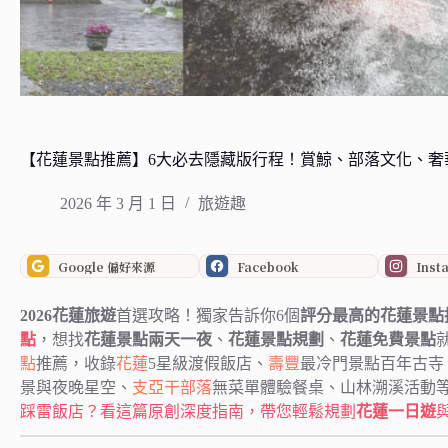
【花蓮景點推薦】6大必去隱藏版行程！賞鯨、部落文化、奢
2026 年 3 月 1 日
旅遊趣
Google 偏好來源
Facebook
Inst
2026花蓮旅遊
首選攻略！獨家告訴你6個
評分最高的花蓮景點
點
，想找
花蓮景點兩天一夜
、
花蓮景點規劃
、
花蓮免費景點
點
推薦，收錄
花蓮
5星級渡假飯店、
壽豐
最冷門景點百年古寺
景與夜晚星空、
支亞干部落
無菜單體驗餐桌、山林溯溪活動
踩雷飯店？看這篇原創深度指南，帶您輕鬆規劃
花蓮一日遊