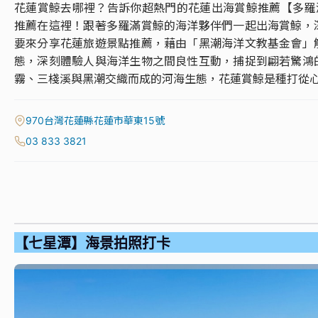
花蓮賞鯨去哪裡？告訴你超熱門的花蓮出海賞鯨推薦【多羅滿賞
推薦在這裡！跟著多羅滿賞鯨的海洋夥伴們一起出海賞鯨，
要來分享花蓮旅遊景點推薦，藉由「黑潮海洋文教基金會」
態，深刻體驗人與海洋生物之間良性互動，捕捉到翩若驚鴻
霧、三棧溪與黑潮交織而成的河海生態，花蓮賞鯨是種打從
970台灣花蓮縣花蓮市華東15號
03 833 3821
【七星潭】海景拍照打卡