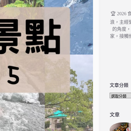
🏆 202
浪，主經
的角度
家，接觸
文章分類
文
章
分
類
文章