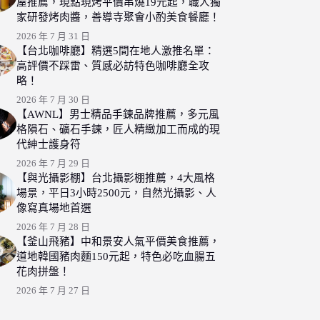
屋推薦，現點現烤平價串燒19元起，職人獨
家研發烤肉醬，善導寺聚會小酌美食餐廳！
2026 年 7 月 31 日
【台北咖啡廳】精選5間在地人激推名單：
高評價不踩雷、質感必訪特色咖啡廳全攻
略！
2026 年 7 月 30 日
【AWNL】男士精品手鍊品牌推薦，多元風
格隕石、礦石手鍊，匠人精緻加工而成的現
代紳士護身符
2026 年 7 月 29 日
【與光攝影棚】台北攝影棚推薦，4大風格
場景，平日3小時2500元，自然光攝影、人
像寫真場地首選
2026 年 7 月 28 日
【釜山飛豬】中和景安人氣平價美食推薦，
道地韓國豬肉麵150元起，特色必吃血腸五
花肉拼盤！
2026 年 7 月 27 日