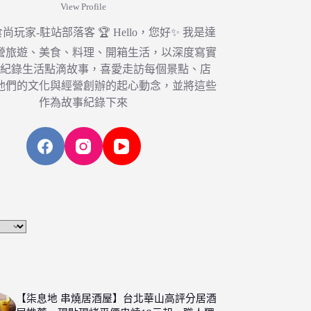
View Profile
6 食尚玩家-駐站部落客 🏆 Hello，您好✨ 我是達
營旅遊、美食、料理、開箱生活，以深度寫實
，紀錄生活點滴故事，喜愛走訪每個景點、店
他們的文化與經營創辦的起心動念，並將這些
作為故事紀錄下來
【柒息地 串燒居酒屋】台北華山高評分居酒