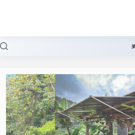
跳
至
主
要
內
容