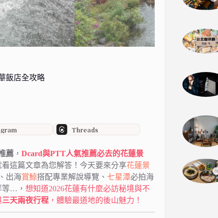
華飯店全攻略
agram
Threads
推薦
，
Dcard與PTT人氣推薦必去的花蓮景
就看這篇文章為您解答！今天要來分享
花蓮景
、出海
賞鯨
搭配專業解說導覽、
七星潭
必拍海
等等…，
想知道2026花蓮有什麼必訪秘境與不
與
三天兩夜行程
，體驗最道地的後山魅力！