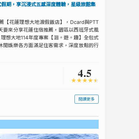
式假期，享沉浸式五感深度體驗，星級旅館集
花蓮理想大地渡假飯店】，Dcard與PTT
天要來分享花蓮住宿推薦，園區以西班牙式風
理想大地114年度專案【洄。遊。趣】全包式
休閒娛樂各方面滿足住客需求，深度放鬆的行
4.5
★
★
★
★
★
閱讀更多