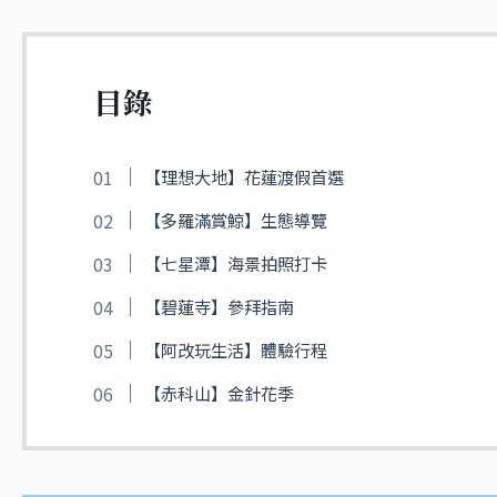
目錄
【理想大地】花蓮渡假首選
【多羅滿賞鯨】生態導覽
【七星潭】海景拍照打卡
【碧蓮寺】參拜指南
【阿改玩生活】體驗行程
【赤科山】金針花季