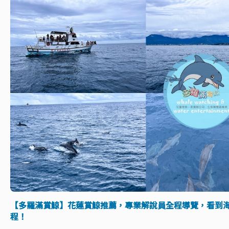
【多羅滿賞鯨】花蓮賞鯨推薦，專業解說員全程導覽，看到
程！