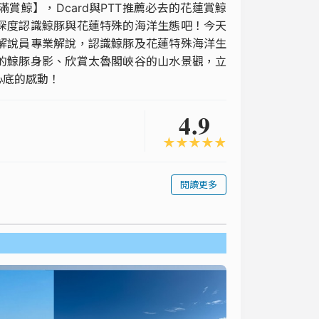
鯨】，Dcard與PTT推薦必去的花蓮賞鯨
深度認識鯨豚與花蓮特殊的海洋生態吧！今天
解說員專業解說，認識鯨豚及花蓮特殊海洋生
的鯨豚身影、欣賞太魯閣峽谷的山水景觀，立
心底的感動！
4.9
★
★
★
★
★
閱讀更多