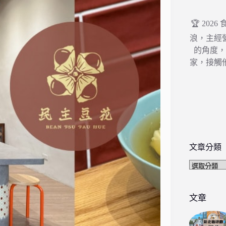
🏆 202
浪，主經
的角度
家，接觸
文章分類
文
章
分
類
文章