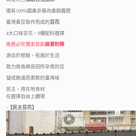
還有100%國產非基改產銷履歷
臺灣黃豆製作而成的
豆花
4大口味豆花、9種配料選擇
推薦必吃獨家首創
麻薏粉粿
源自於經驗，拓展於生活
致力將島嶼良田所孕育的豆
凝成飽滿而柔軟的臺灣味
民主，用在地食材
在選擇自由上體現
-【民主豆花】