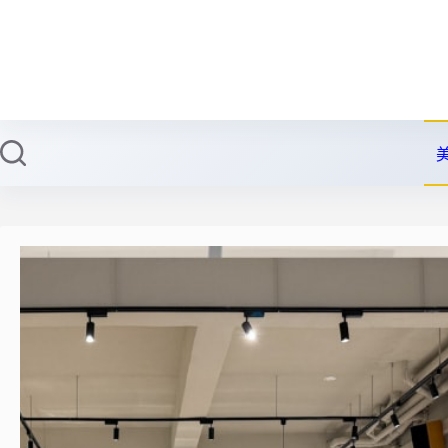
跳
至
主
要
內
容