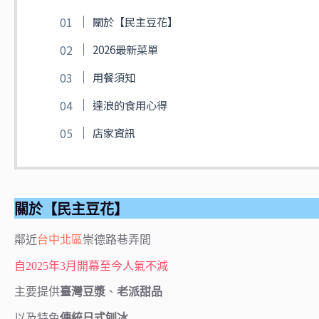
關於【民主豆花】
2026最新菜單
用餐須知
達浪的食用心得
店家資訊
關於【民主豆花】
鄰近
台中
北區
崇德路巷弄間
自2025年3月開幕至今人氣不減
主要提供
臺灣豆漿
、
老派甜品
以及特色
傳統日式刨冰