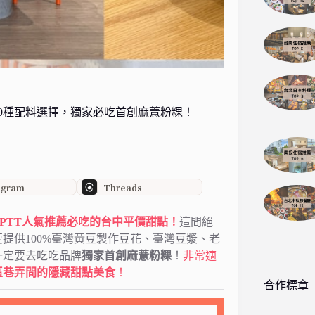
9種配料選擇，獨家必吃首創麻薏粉粿！
agram
Threads
d與PTT人氣推薦必吃的台中平價甜點！
這間絕
提供100%臺灣黃豆製作豆花、臺灣豆漿、老
一定要去吃吃品牌
獨家首創麻薏粉粿
！
非常適
區巷弄間的隱藏甜點美食
！
合作標章