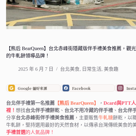
【熊后 BearQueen】台北赤峰街隱藏版伴手禮美食推薦
的牛軋餅領導品牌！
2025 年 6 月 7 日
台北美食
,
日常生活
,
美食趣
Google 偏好來源
Facebook
Inst
台北伴手禮第一名推薦
【熊后 BearQueen】
，
Dcard與P
裡！
想找
台北伴手禮餅乾
、
台北不用冷藏的伴手禮
、
台北伴
分享
台北赤峰街伴手禮美食推薦
，主要販售
牛軋糖
餅乾，以
牛軋餅，堅持選用最好的天然食材，以傳承台灣傳統美食的
手禮首選
的人氣品牌！