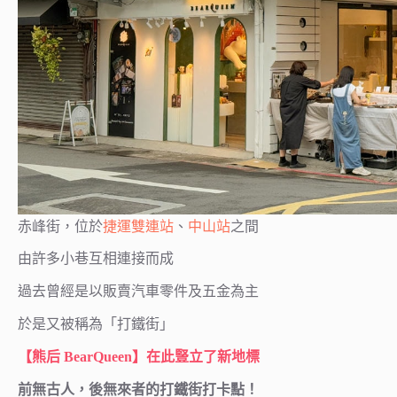
赤峰街，位於
捷運雙連站
、
中山站
之間
由許多小巷互相連接而成
過去曾經是以販賣汽車零件及五金為主
於是又被稱為「打鐵街」
【熊后 BearQueen】在此豎立了新地標
前無古人，後無來者的打鐵街打卡點！