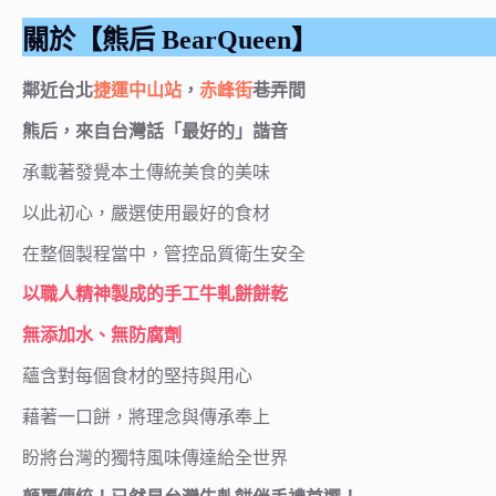
關於【熊后 BearQueen】
鄰近台北
捷運中山站
，
赤峰街
巷弄間
熊后，來自台灣話「最好的」諧音
承載著發覺本土傳統美食的美味
以此初心，嚴選使用最好的食材
在整個製程當中，管控品質衛生安全
以職人精神製成的手工牛軋餅餅乾
無添加水、無防腐劑
蘊含對每個食材的堅持與用心
藉著一口餅，將理念與傳承奉上
盼將台灣的獨特風味傳達給全世界