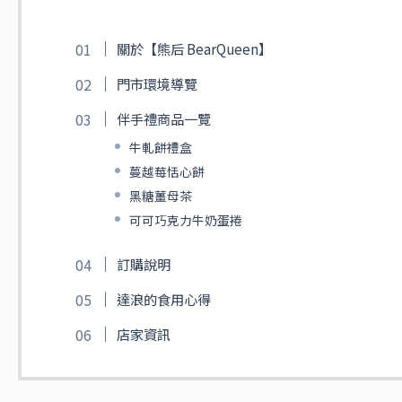
關於【熊后 BearQueen】
門市環境導覽
伴手禮商品一覽
牛軋餅禮盒
蔓越莓恬心餅
黑糖薑母茶
可可巧克力牛奶蛋捲
訂購說明
達浪的食用心得
店家資訊