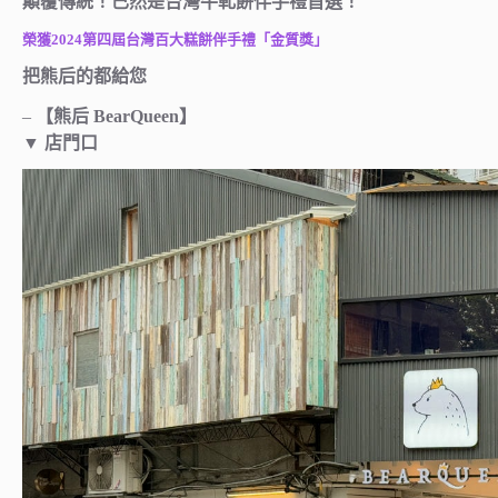
顛覆傳統！已然是台灣牛軋餅伴手禮首選！
榮獲2024第四屆台灣百大糕餅伴手禮「金質獎」
把熊后的都給您
–
【熊后 BearQueen】
▼ 店門口