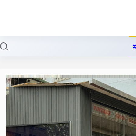
跳
至
主
要
內
容