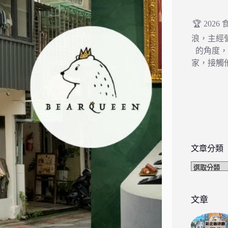
🏆 202
浪，主經
的角度
家，接觸
文章分類
文
章
分
類
文章