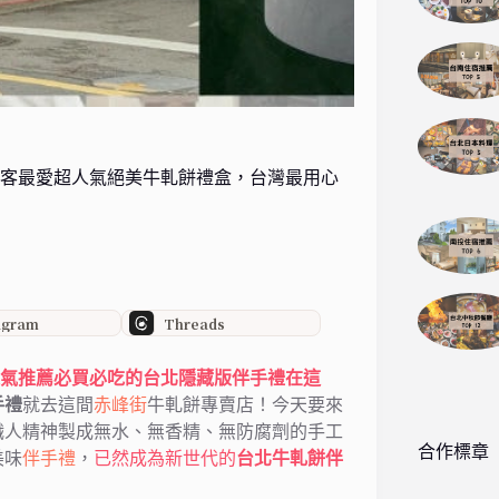
，觀光客最愛超人氣絕美牛軋餅禮盒，台灣最用心
agram
Threads
TT人氣推薦必買必吃的台北隱藏版伴手禮在這
手禮
就去這間
赤峰街
牛軋餅專賣店！今天要來
職人精神製成無水、無香精、無防腐劑的手工
合作標章
美味
伴手禮
，
已然成為新世代的
台北牛軋餅伴