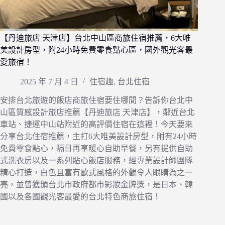
【丹迪旅店 天津店】台北中山區商旅住宿推薦，6大唯
美設計房型，附24小時免費零食點心區，國外觀光客最
愛旅宿！
2025 年 7 月 4 日
住宿趣
,
台北住宿
安排台北旅遊的飯店商旅住宿要住哪間？告訴你台北中
山區質感設計旅店推薦【丹迪旅店 天津店】，鄰近台北
車站、捷運中山站附近的高評價住宿在這裡！今天要來
分享台北住宿推薦，主打6大唯美設計房型，附有24小時
免費零食點心，隔日再享暖心自助早餐，另有提供自助
式洗衣房以及一系列貼心飯店服務，經專業設計師團隊
精心打造，白色且富有歐式風格的外觀令人眼睛為之一
亮，並曾獲頒台北市政府都市彩妝金牌獎，是日本、韓
國以及各國觀光客最愛的台北特色商旅住宿！