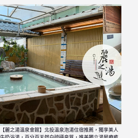
【麗之湯溫泉會館】北投溫泉泡湯住宿推薦，獨享美人
牛奶浴湯，百分百天然白硫磺泉質，唯美獨立湯屋療癒