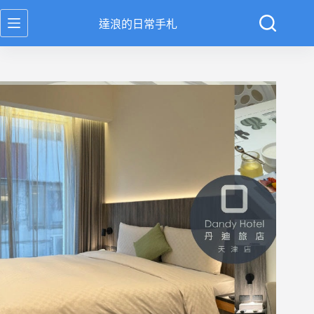
跳
達浪的日常手札
至
主
要
內
容