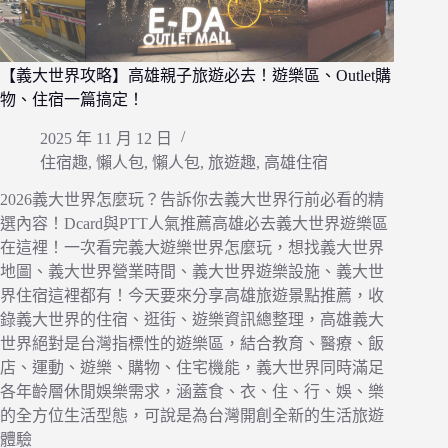
【義大世界攻略】高雄親子旅遊必去！遊樂區、Outlet購
物、住宿一篇搞定！
2025 年 11 月 12 日
住宿趣
,
懶人包
,
懶人包
,
旅遊趣
,
高雄住宿
2026義大世界怎麼玩？告訴你去義大世界行前必看的精
選內容！Dcard與PTT人氣推薦高雄必去義大世界遊樂區
在這裡！一次看完義大遊樂世界怎麼玩，想找義大世界
地圖、義大世界營業時間、義大世界遊樂設施、義大世
界住宿這裡都有！今天要來分享高雄旅遊景點推薦，收
錄義大世界的住宿、逛街、遊樂資訊總整理，高雄義大
世界絕對是台灣指標性的遊樂區，結合教育、醫療、飯
店、運動、遊樂、購物、住宅機能，義大世界同時滿足
各年齡層休閒娛樂需求，涵蓋食、衣、住、行、娛、樂
的全方位生活型態，可說是為台灣開創全新的生活旅遊
體驗