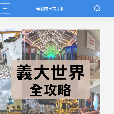
跳
達浪的日常手札
至
主
要
內
容