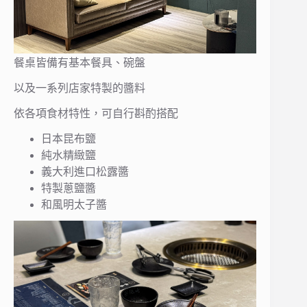
餐桌皆備有基本餐具、碗盤
以及一系列店家特製的醬料
依各項食材特性，可自行斟酌搭配
日本昆布鹽
純水精緻鹽
義大利進口松露醬
特製蔥鹽醬
和風明太子醬