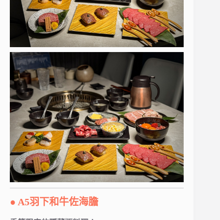
● A5羽下和牛佐海膽