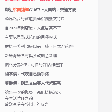
鄰近
桃園捷運
G10中正大興站，交通方便
過馬路步行就能抵達桃園藝文特區
自2024年開店後，人氣居高不下
主要以單點式燒肉的用餐模式
嚴選一系列頂級肉品、純正日本A5和牛
新鮮海鮮食材與多款創意料理
價格分為2種，可自行評估作選擇
純享價，代表自己動手烤
尊爵價，則是交由專人代烤服務
讓每一次的聚餐，都能透過酒水
在生活忙碌之餘
放鬆享受在”純水”的時光