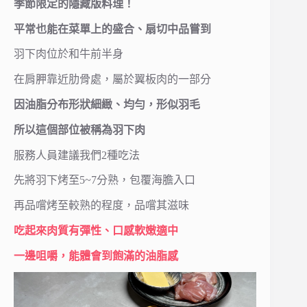
季節限定的隱藏版料理！
平常也能在菜單上的盛合、扇切中品嘗到
羽下肉位於和牛前半身
在肩胛靠近肋骨處，屬於翼板肉的一部分
因油脂分布形狀細緻、均勻，形似羽毛
所以這個部位被稱為羽下肉
服務人員建議我們2種吃法
先將羽下烤至5~7分熟，包覆海膽入口
再品嚐烤至較熟的程度，品嚐其滋味
吃起來肉質有彈性、口感軟嫩適中
一邊咀嚼，能體會到飽滿的油脂感