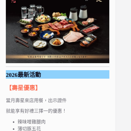
2026最新活動
【壽星優惠】
當月壽星來店用餐，出示證件
就能享有好禮三擇一的優惠！
辣味噌雞腿肉
薄切豚五花