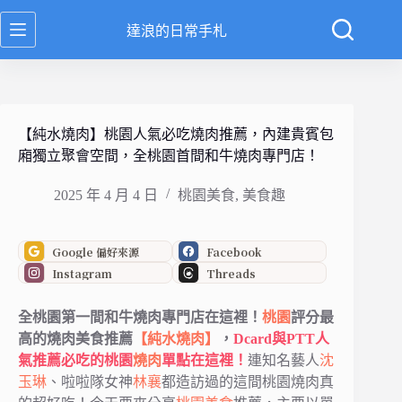
跳
達浪的日常手札
至
主
要
內
容
【純水燒肉】桃園人氣必吃燒肉推薦，內建貴賓包
廂獨立聚會空間，全桃園首間和牛燒肉專門店！
2025 年 4 月 4 日
桃園美食
,
美食趣
Google 偏好來源
Facebook
Instagram
Threads
全桃園第一間和牛燒肉專門店在這裡！
桃園
評分最
高的燒肉美食推薦
【純水燒肉】
，
Dcard與PTT人
氣推薦必吃的桃園
燒肉
單點在這裡！
連知名藝人
沈
玉琳
、啦啦隊女神
林襄
都造訪過的這間桃園燒肉真