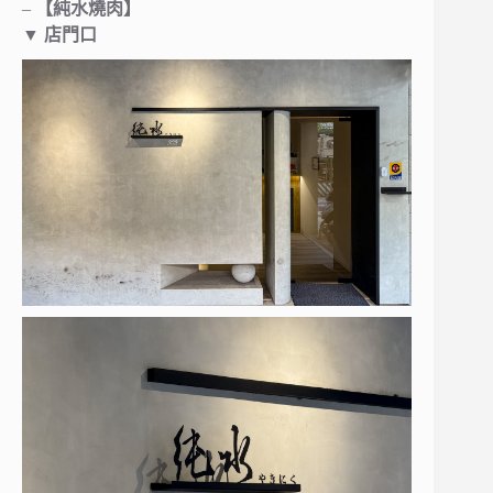
–
【純水燒肉】
▼ 店門口