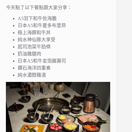
今天點了以下餐點跟大家分享：
A5羽下和牛佐海膽
日本A5和牛夏多布里昂
極上海饌和牛丼
純水神仙豚大享受
起司泡菜牛肋條
奶油雞腿肉
日本A5和牛金箔握壽司
鑽石海洋四重奏
純水濃醇雞湯