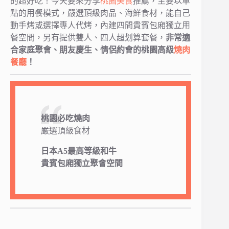
的超好吃！今天要來分享
桃園美食
推薦，主要以單
點的用餐模式，嚴選頂級肉品、海鮮食材，能自己
動手烤或選擇專人代烤，內建四間貴賓包廂獨立用
餐空間，另有提供雙人、四人超划算套餐，
非常適
合家庭聚會、朋友慶生、情侶約會的桃園高級
燒肉
餐廳
！
桃園必吃燒肉
嚴選頂級食材
日本A5最高等級和牛
貴賓包廂獨立聚會空間