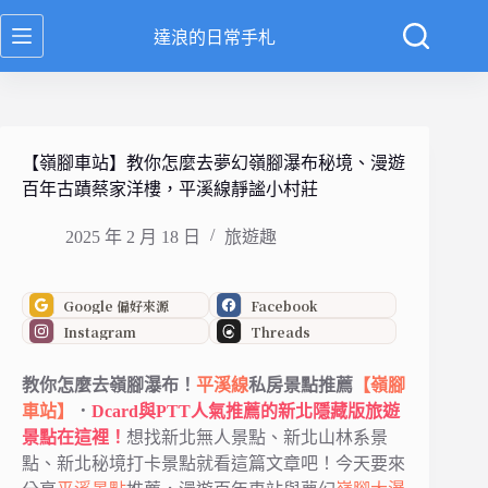
跳
達浪的日常手札
至
主
要
內
容
【嶺腳車站】教你怎麼去夢幻嶺腳瀑布秘境、漫遊
百年古蹟蔡家洋樓，平溪線靜謐小村莊
2025 年 2 月 18 日
旅遊趣
Google 偏好來源
Facebook
Instagram
Threads
教你怎麼去嶺腳瀑布！
平溪線
私房景點推薦
【嶺腳
車站】
．
Dcard與PTT人氣推薦的新北隱藏版旅遊
景點在這裡！
想找新北無人景點、新北山林系景
點、新北秘境打卡景點就看這篇文章吧！今天要來