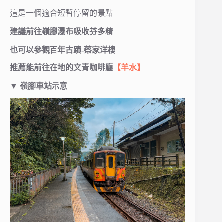
這是一個適合短暫停留的景點
建議前往嶺腳瀑布吸收芬多精
也可以參觀百年古蹟-蔡家洋樓
推薦能前往在地的文青咖啡廳
【羊水】
▼ 嶺腳車站示意