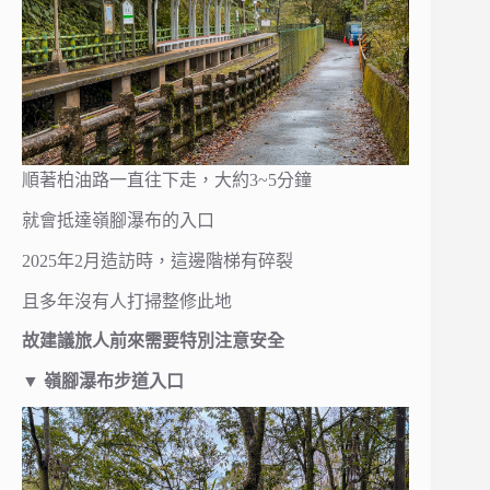
順著柏油路一直往下走，大約3~5分鐘
就會抵達嶺腳瀑布的入口
2025年2月造訪時，這邊階梯有碎裂
且多年沒有人打掃整修此地
故建議旅人前來需要特別注意安全
▼ 嶺腳瀑布步道入口