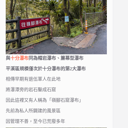
與
十分瀑布
同為帽岩瀑布、簾幕型瀑布
平溪區規模僅次於十分瀑布的第2大瀑布
相傳早期有退伍軍人在此地
將瀑潭旁的岩石鑿成石窟
因此這裡又有人稱為「嶺腳石窟瀑布」
先前為私人所闢建的風景區
因管理不善，至今已荒廢多年