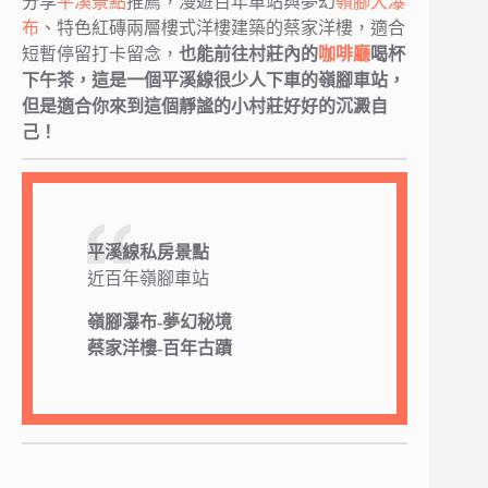
分享
平溪景點
推薦，漫遊百年車站與夢幻
嶺腳大瀑
布
、特色紅磚兩層樓式洋樓建築的蔡家洋樓，適合
短暫停留打卡留念，
也能前往村莊內的
咖啡廳
喝杯
下午茶，這是一個平溪線很少人下車的嶺腳車站，
但是適合你來到這個靜謐的小村莊好好的沉澱自
己！
平溪線私房景點
近百年嶺腳車站
嶺腳瀑布-
夢幻
秘境
蔡家洋樓-百年古蹟