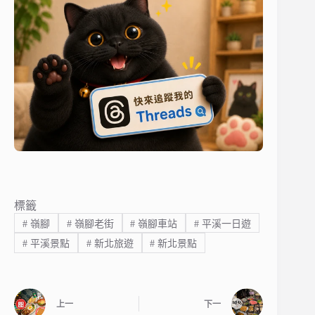
標籤
#
嶺腳
#
嶺腳老街
#
嶺腳車站
#
平溪一日遊
#
平溪景點
#
新北旅遊
#
新北景點
上一
下一