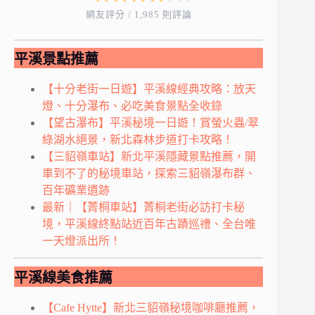
網友評分 / 1,985 則評論
平溪景點推薦
【十分老街一日遊】平溪線經典攻略：放天
燈、十分瀑布、必吃美食景點全收錄
【望古瀑布】平溪秘境一日遊！賞螢火蟲/翠
綠湖水絕景，新北森林步道打卡攻略！
【三貂嶺車站】新北平溪隱藏景點推薦，開
車到不了的秘境車站，探索三貂嶺瀑布群、
百年礦業遺跡
最新｜【菁桐車站】菁桐老街必訪打卡秘
境，平溪線終點站近百年古蹟巡禮、全台唯
一天燈派出所！
平溪線美食推薦
【Cafe Hytte】新北三貂嶺秘境咖啡廳推薦，