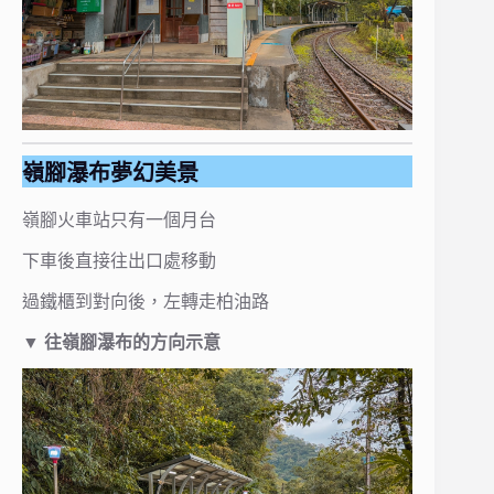
嶺腳瀑布夢幻美景
嶺腳火車站只有一個月台
下車後直接往出口處移動
過鐵櫃到對向後，左轉走柏油路
▼ 往嶺腳瀑布的方向示意