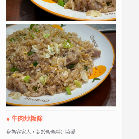
● 牛肉炒粄條
身為客家人，對於粄條特別喜愛