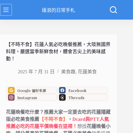
跳
達浪的日常手札
至
主
要
內
容
【不時不食】花蓮人氣必吃晚餐推薦，大啖無國界
料理，嚴選當季新鮮食材，體會舌尖上的美味感
動！
2025 年 7 月 31 日
美食趣
,
花蓮美食
Google 偏好來源
Facebook
Instagram
Threads
花蓮晚餐吃什麼？推薦大家一定要去吃的花蓮隱藏
版必吃美食推薦
【不時不食】
，
Dcard與PTT人氣
推薦必吃的花蓮平價晚餐在這裡！
想找
花蓮晚餐小