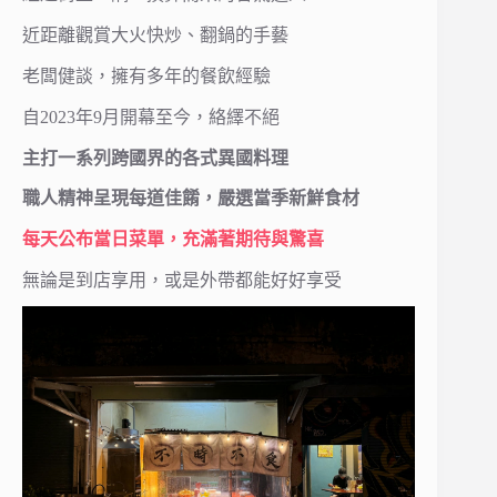
近距離觀賞大火快炒、翻鍋的手藝
老闆健談，擁有多年的餐飲經驗
自2023年9月開幕至今，絡繹不絕
主打一系列跨國界的各式異國料理
職人精神呈現每道佳餚，嚴選當季新鮮食材
每天公布當日菜單，充滿著期待與驚喜
無論是到店享用，或是外帶都能好好享受