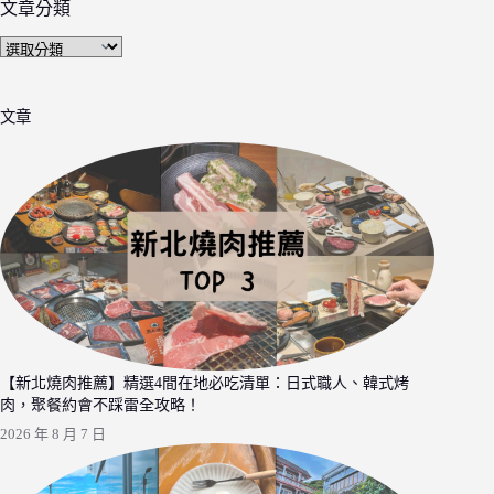
文章分類
文
章
分
文章
類
【新北燒肉推薦】精選4間在地必吃清單：日式職人、韓式烤
肉，聚餐約會不踩雷全攻略！
2026 年 8 月 7 日