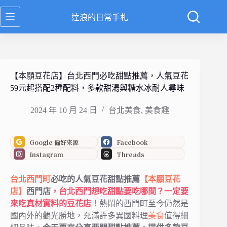
跳
達浪的日常手札
至
主
要
內
容
【本願豆花店】台北西門必吃甜點推薦，人氣豆花
59元起搭配2種配料，多款甜湯與糖水冰耐人尋味
2024 年 10 月 24 日
台北美食
,
美食趣
Google 偏好來源
Facebook
Instagram
Threads
台北
西門町
必吃的人氣豆花甜點推薦
【本願豆花
店】
西門店
，台北西門想吃甜點要吃哪間？一定要
來吃真材實料的豆花店！
熱鬧的西門町至今仍然是
國內外的觀光勝地，充滿許多異國料理
美食
值得細