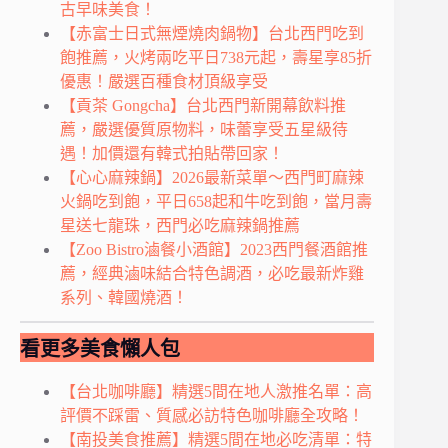
古早味美食！
【赤富士日式無煙燒肉鍋物】台北西門吃到
飽推薦，火烤兩吃平日738元起，壽星享85折
優惠！嚴選百種食材頂級享受
【貢茶 Gongcha】台北西門新開幕飲料推
薦，嚴選優質原物料，味蕾享受五星級待
遇！加價還有韓式拍貼帶回家！
【心心麻辣鍋】2026最新菜單～西門町麻辣
火鍋吃到飽，平日658起和牛吃到飽，當月壽
星送七龍珠，西門必吃麻辣鍋推薦
【Zoo Bistro滷餐小酒館】2023西門餐酒館推
薦，經典滷味結合特色調酒，必吃最新炸雞
系列、韓國燒酒！
看更多美食懶人包
【台北咖啡廳】精選5間在地人激推名單：高
評價不踩雷、質感必訪特色咖啡廳全攻略！
【南投美食推薦】精選5間在地必吃清單：特