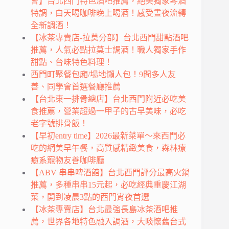
會】台北西門特色酒吧推薦，絕美獨家琴酒
特調，白天喝咖啡晚上喝酒！感受晝夜流轉
全新調酒！
【冰茶專賣店-拉莫分部】台北西門甜點酒吧
推薦，人氣必點拉莫士調酒！職人獨家手作
甜點、台味特色料理！
西門町聚餐包廂/場地懶人包！9間多人友
善、同學會首選餐廳推薦
【台北東一排骨總店】台北西門附近必吃美
食推薦，營業超過一甲子的古早美味，必吃
老字號排骨飯！
【早初entry time】2026最新菜單～來西門必
吃的網美早午餐，高質感精緻美食，森林療
癒系寵物友善咖啡廳
【ABV 串串啤酒館】台北西門評分最高火鍋
推薦，多種串串15元起，必吃經典重慶江湖
菜，開到凌晨3點的西門宵夜首選
【冰茶專賣店】台北最強長島冰茶酒吧推
薦，世界各地特色融入調酒，大啖懷舊台式