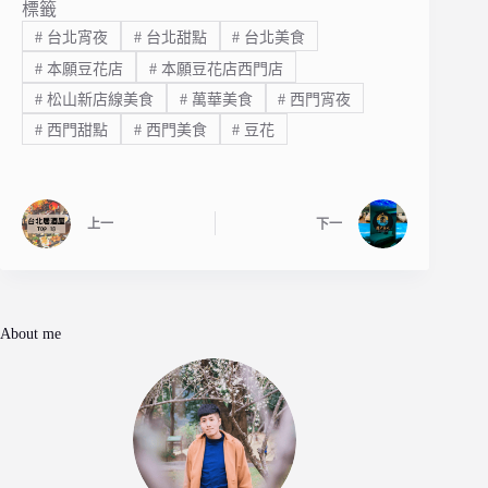
標籤
#
台北宵夜
#
台北甜點
#
台北美食
#
本願豆花店
#
本願豆花店西門店
#
松山新店線美食
#
萬華美食
#
西門宵夜
#
西門甜點
#
西門美食
#
豆花
上一
下一
About me